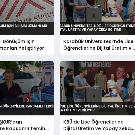
al Dönüşüm İçin
Karabük Üniversitesi’nde Lise
manları Yetiştiriyor
Öğrencilerine Dijital Üretim ve
Yapay Zeka Eğitimi
İŞKUR’dan
KBÜ’de Lise Öğrencilerine
re Kapsamlı Tercih
Dijital Üretim ve Yapay Zeka