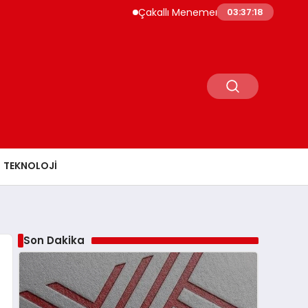
Çakallı Menemeni Rehberi: Nerede Yenir, N
03:37:19
TEKNOLOJI
Son Dakika