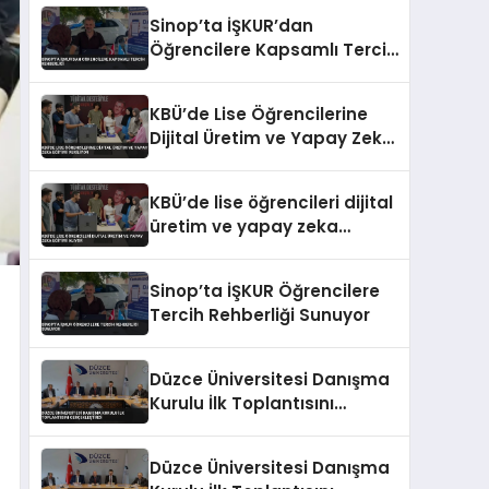
Sinop’ta İŞKUR’dan
Öğrencilere Kapsamlı Tercih
Rehberliği
KBÜ’de Lise Öğrencilerine
Dijital Üretim ve Yapay Zeka
Eğitimi Veriliyor
KBÜ’de lise öğrencileri dijital
üretim ve yapay zeka
eğitimi alıyor
Sinop’ta İŞKUR Öğrencilere
Tercih Rehberliği Sunuyor
Düzce Üniversitesi Danışma
Kurulu İlk Toplantısını
Gerçekleştirdi
Düzce Üniversitesi Danışma