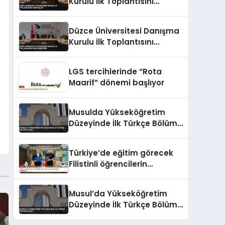
Kurulu İlk Toplantısını
Tamamladı
Düzce Üniversitesi Danışma
Kurulu İlk Toplantısını
Gerçekleştirdi
LGS tercihlerinde “Rota
Maarif” dönemi başlıyor
Musulda Yükseköğretim
Düzeyinde İlk Türkçe Bölümü
Açıldı
Türkiye’de eğitim görecek
Filistinli öğrencilerin
masraflarını Baykar
karşılayacak
Musul’da Yükseköğretim
Düzeyinde İlk Türkçe Bölümü
Açıldı