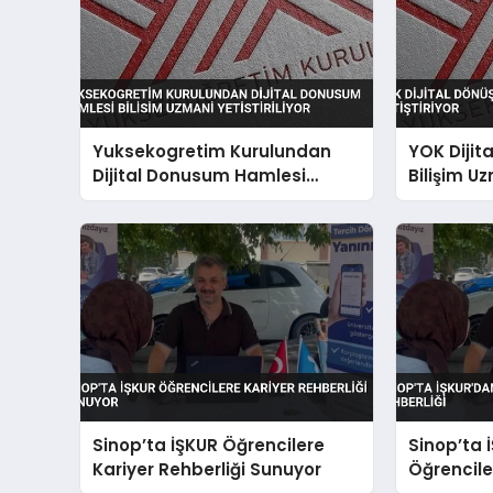
Yuksekogretim Kurulundan
YOK Dijit
Dijital Donusum Hamlesi
Bilişim Uz
Bilisim Uzmani Yetistiriliyor
Sinop’ta İŞKUR Öğrencilere
Sinop’ta 
Kariyer Rehberliği Sunuyor
Öğrencile