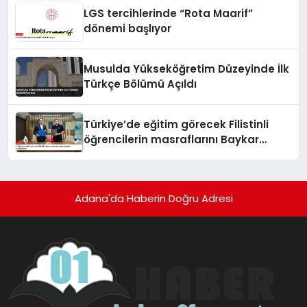
LGS tercihlerinde “Rota Maarif”
dönemi başlıyor
Musulda Yükseköğretim Düzeyinde İlk
Türkçe Bölümü Açıldı
Türkiye’de eğitim görecek Filistinli
öğrencilerin masraflarını Baykar
karşılayacak
Adana'da Haberin Doğru Adresi