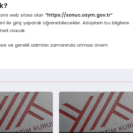
k?
esmi web sitesi olan
“https://sonuc.osym.gov.tr”
ri ile giriş yaparak öğrenebilecekler. Adayların bu bilgilere
erli olacak.
emesi ve gerekli adımları zamanında atması önem
!