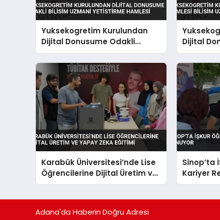
Yuksekogretim Kurulundan
Yuksekog
Dijital Donusume Odakli
Dijital D
Bilisim Uzmani Yetistirme
Bilisim Uz
Hamlesi
Karabük Üniversitesi’nde Lise
Sinop’ta 
Öğrencilerine Dijital Üretim ve
Kariyer R
Yapay Zeka Eğitimi
Adana'da Haberin Doğru Adresi