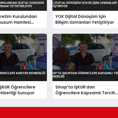
retim Kurulundan
YOK Dijital Dönüşüm İçin
onusum Hamlesi
Bilişim Uzmanları Yetiştiriyor
mani Yetistiriliyor
İŞKUR Öğrencilere
Sinop’ta İŞKUR’dan
ehberliği Sunuyor
Öğrencilere Kapsamlı Tercih
Rehberliği