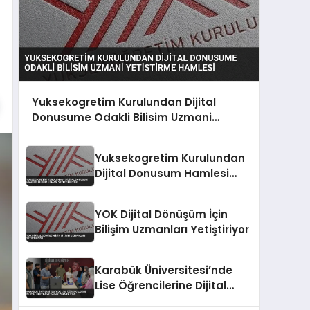
Yuksekogretim Kurulundan Dijital
Donusume Odakli Bilisim Uzmani
Yetistirme Hamlesi
Yuksekogretim Kurulundan
Dijital Donusum Hamlesi
Bilisim Uzmani Yetistiriliyor
YOK Dijital Dönüşüm İçin
Bilişim Uzmanları Yetiştiriyor
Karabük Üniversitesi’nde
Lise Öğrencilerine Dijital
Üretim ve Yapay Zeka