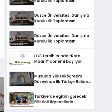
Kurulu İlk Toplantısını
Gerçekleştirdi
Düzce Üniversitesi Danışma
Kurulu İlk Toplantısını
Tamamladı
Düzce Üniversitesi Danışma
Kurulu İlk Toplantısını
Gerçekleştirdi
LGS tercihlerinde “Rota
Maarif” dönemi başlıyor
Musulda Yükseköğretim
Düzeyinde İlk Türkçe Bölümü
Açıldı
Türkiye’de eğitim görecek
Filistinli öğrencilerin
masraflarını Baykar