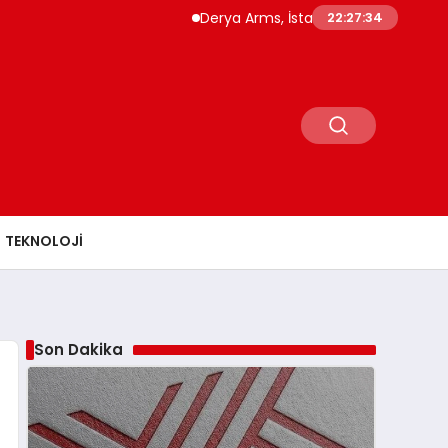
Derya Arms, İstanbul Prohunt 2026’da yeni 
22:27:35
TEKNOLOJI
Son Dakika