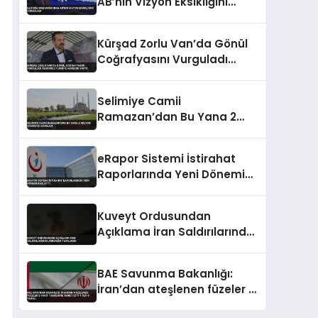
AB’nin Vizyon Eksikliğini
Vurguladı
Kürşad Zorlu Van’da Gönül
Coğrafyasını Vurguladı
Terörsüz Türkiye Vurgusu
Yaptı
Selimiye Camii
Ramazan’dan Bu Yana 2
Milyon Ziyaretçi Ağırladı
eRapor Sistemi İstirahat
Raporlarında Yeni Dönemi
Başlattı
Kuveyt Ordusundan
Açıklama İran Saldırılarında
Askerler Yaralandı
BAE Savunma Bakanlığı:
İran’dan ateşlenen füzeler 2
yakıt tankerine isabet etti 1