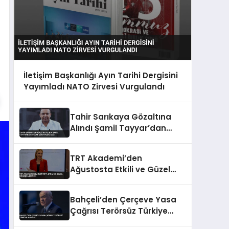
İletişim Başkanlığı Ayın Tarihi Dergisini
Yayımladı NATO Zirvesi Vurgulandı
Tahir Sarıkaya Gözaltına
Alındı Şamil Tayyar’dan
Dikkat Çeken Açıklama
TRT Akademi’den
Ağustosta Etkili ve Güzel
Konuşma Eğitimi
Bahçeli’den Çerçeve Yasa
Çağrısı Terörsüz Türkiye
Vurgusu