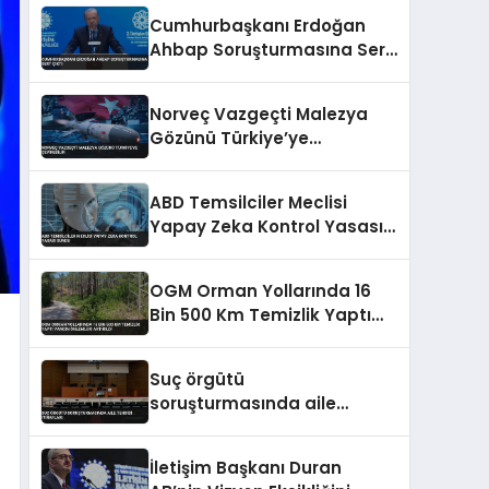
Cumhurbaşkanı Erdoğan
Ahbap Soruşturmasına Sert
Çıktı
Norveç Vazgeçti Malezya
Gözünü Türkiye’ye
Çevirebilir
ABD Temsilciler Meclisi
Yapay Zeka Kontrol Yasası
Sundu
OGM Orman Yollarında 16
Bin 500 Km Temizlik Yaptı
Yangın Önlemleri Artırıldı
Suç örgütü
soruşturmasında aile
tehdidi itirafları
İletişim Başkanı Duran