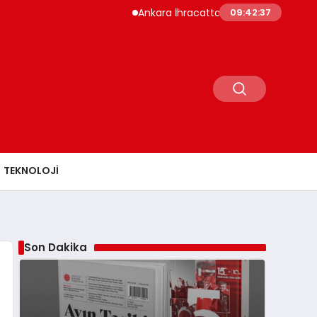
Ankara İhracatta Rekor Kırdı Yedi Ayda 10,8 
09:42:38
TEKNOLOJI
Son Dakika