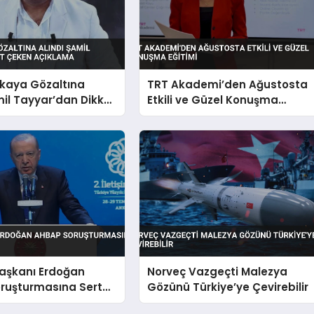
ıkaya Gözaltına
TRT Akademi’den Ağustosta
mil Tayyar’dan Dikkat
Etkili ve Güzel Konuşma
ıklama
Eğitimi
şkanı Erdoğan
Norveç Vazgeçti Malezya
ruşturmasına Sert
Gözünü Türkiye’ye Çevirebilir