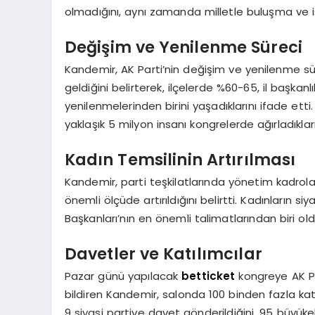
olmadığını, aynı zamanda milletle buluşma ve is
Değişim ve Yenilenme Süreci
Kandemir, AK Parti’nin değişim ve yenilenme s
geldiğini belirterek, ilçelerde %60-65, il başkan
yenilenmelerinden birini yaşadıklarını ifade ett
yaklaşık 5 milyon insanı kongrelerde ağırladıkların
Kadın Temsilinin Artırılması
Kandemir, parti teşkilatlarında yönetim kadrola
önemli ölçüde artırıldığını belirtti. Kadınların 
Başkanları’nın en önemli talimatlarından biri ol
Davetler ve Katılımcılar
Pazar günü yapılacak
betticket
kongreye AK Par
bildiren Kandemir, salonda 100 binden fazla katı
9 siyasi partiye davet gönderildiğini, 95 büyükelç