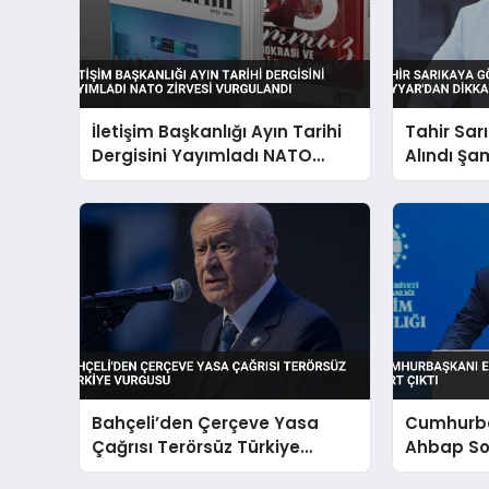
İletişim Başkanlığı Ayın Tarihi
Tahir Sar
Dergisini Yayımladı NATO
Alındı Şa
Zirvesi Vurgulandı
Çeken Aç
Bahçeli’den Çerçeve Yasa
Cumhurba
Çağrısı Terörsüz Türkiye
Ahbap So
Vurgusu
Çıktı