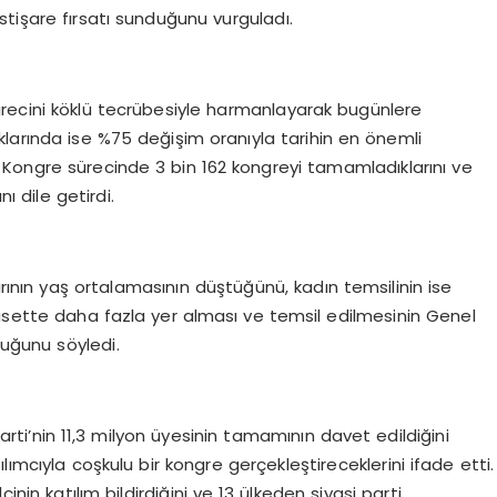
tişare fırsatı sunduğunu vurguladı.
ürecini köklü tecrübesiyle harmanlayarak bugünlere
lıklarında ise %75 değişim oranıyla tarihin en önemli
i. Kongre sürecinde 3 bin 162 kongreyi tamamladıklarını ve
ı dile getirdi.
rının yaş ortalamasının düştüğünü, kadın temsilinin ise
siyasette daha fazla yer alması ve temsil edilmesinin Genel
duğunu söyledi.
ti’nin 11,3 milyon üyesinin tamamının davet edildiğini
lımcıyla coşkulu bir kongre gerçekleştireceklerini ifade etti.
inin katılım bildirdiğini ve 13 ülkeden siyasi parti