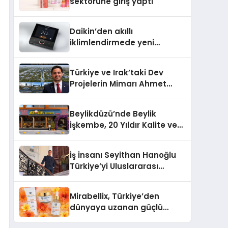
sektörüne giriş yaptı
Daikin’den akıllı
iklimlendirmede yeni
dönem: Madoka Plus
Türkiye’de
Türkiye ve Irak’taki Dev
Projelerin Mimarı Ahmet
Hasan Salim Beyoğlu, 10
Milyon Metrekarelik “Al Yusuf
Beylikdüzü’nde Beylik
Holding Industrial City”
İşkembe, 20 Yıldır Kalite ve
Projesini Hayata Geçirecek
Lezzetin Değişmeyen Adresi
İş İnsanı Seyithan Hanoğlu
Türkiye’yi Uluslararası
Arenada Tanıtmayı
Hedefliyor
Mirabellix, Türkiye’den
dünyaya uzanan güçlü
büyümesini sürdürüyor