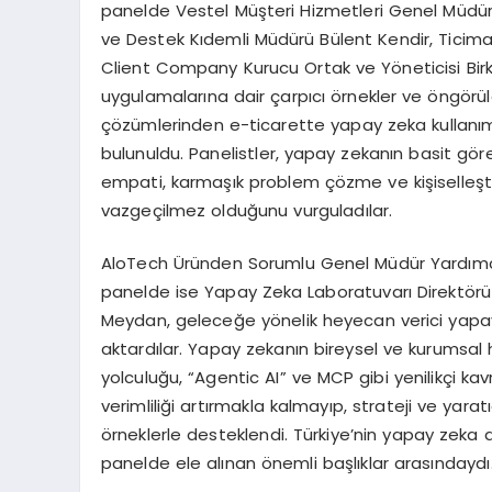
panelde Vestel Müşteri Hizmetleri Genel Müdür 
ve Destek Kıdemli Müdürü Bülent Kendir, Tici
Client Company Kurucu Ortak ve Yöneticisi Birk
uygulamalarına dair çarpıcı örnekler ve öngörüler
çözümlerinden e-ticarette yapay zeka kullanım
bulunuldu. Panelistler, yapay zekanın basit gör
empati, karmaşık problem çözme ve kişiselleş
vazgeçilmez olduğunu vurguladılar.
AloTech Üründen Sorumlu Genel Müdür Yardımcı
panelde ise Yapay Zeka Laboratuvarı Direktörü
Meydan, geleceğe yönelik heyecan verici yapay
aktardılar. Yapay zekanın bireysel ve kurumsal h
yolculuğu, “Agentic AI” ve MCP gibi yenilikçi k
verimliliği artırmakla kalmayıp, strateji ve yarat
örneklerle desteklendi. Türkiye’nin yapay zeka a
panelde ele alınan önemli başlıklar arasındaydı