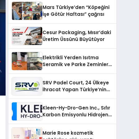
Mars Türkiye’den “Köpeğini
İşe Götür Haftası” çağrısı
Cesur Packaging, Mısır’daki
Üretim Üssünü Büyütüyor
Elektrikli Yerden Isıtma
Seramik ve Parke Zeminler
İçin En Verimli Çözümler
SRV Padel Court, 24 Ülkeye
İhracat Yapan Türkiye’nin
Padel Kortu Üretim Gücü
Kleen-Hy-Dro-Gen Inc., Sıfır
Karbon Emisyonlu Hidrojen
Isıtma Teknolojisinde ISO ve
TSSA Düzenleyici Onaylarını
Marie Rose kozmetik
Aldı