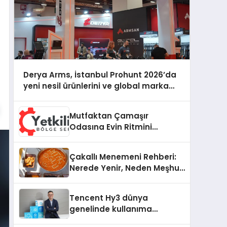
Derya Arms, İstanbul Prohunt 2026’da
yeni nesil ürünlerini ve global marka
vizyonunu sergiledi
Mutfaktan Çamaşır
Odasına Evin Ritmini
Korumak: Electrolux
Cihazlarında Dürüst Teknik
Çakallı Menemeni Rehberi:
Destek Deneyimi
Nerede Yenir, Neden Meşhur,
Nasıl Yapılır?
Tencent Hy3 dünya
genelinde kullanıma
sunuldu