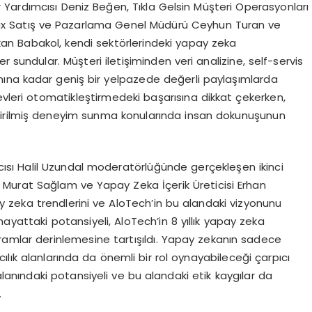
Yardımcısı Deniz Beğen, Tıkla Gelsin Müşteri Operasyonları
max Satış ve Pazarlama Genel Müdürü Ceyhun Turan ve
an Babakol, kendi sektörlerindeki yapay zeka
 sundular. Müşteri iletişiminden veri analizine, self-servis
ına kadar geniş bir yelpazede değerli paylaşımlarda
evleri otomatikleştirmedeki başarısına dikkat çekerken,
tirilmiş deneyim sunma konularında insan dokunuşunun
sı Halil Uzundal moderatörlüğünde gerçekleşen ikinci
 Murat Sağlam ve Yapay Zeka İçerik Üreticisi Erhan
 zeka trendlerini ve AloTech’in bu alandaki vizyonunu
ayattaki potansiyeli, AloTech’in 8 yıllık yapay zeka
avramlar derinlemesine tartışıldı. Yapay zekanın sadece
ıcılık alanlarında da önemli bir rol oynayabileceği çarpıcı
lanındaki potansiyeli ve bu alandaki etik kaygılar da
.