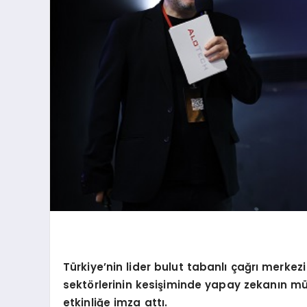
Türkiye’nin lider bulut tabanlı çağrı merkez
sekt
ö
rlerinin kesişiminde yapay zekanın müş
etkinliğe imza attı.