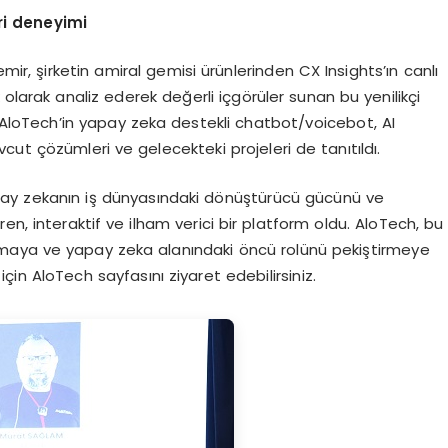
ri deneyimi
mir, şirketin amiral gemisi ürünlerinden CX Insights’ın canlı
olarak analiz ederek değerli içgörüler sunan bu yenilikçi
, AloTech’in yapay zeka destekli chatbot/voicebot, AI
cut çözümleri ve gelecekteki projeleri de tanıtıldı.
apay zekanın iş dünyasındaki dönüştürücü gücünü ve
n, interaktif ve ilham verici bir platform oldu. AloTech, bu
rtırmaya ve yapay zeka alanındaki öncü rolünü pekiştirmeye
çin AloTech sayfasını ziyaret edebilirsiniz.