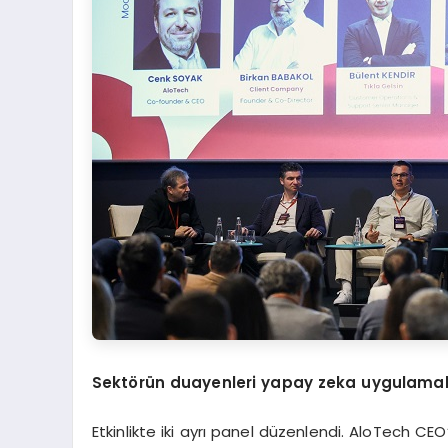
Sekt
ö
rün duayenleri y
apay
zeka uygulamal
Etkinlikte iki ayrı panel düzenlendi. AloTech C