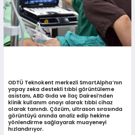
ODTÜ Teknokent merkezli SmartAlpha
’
nın
yapay zeka destekli tıbbi g
ö
rüntüleme
asistanı, ABD Gıda ve İlaç Dairesi
’
nden
klinik kullanım onayı alarak tıbbi cihaz
olarak tanındı. Çözü
m, ultrason s
ırasında
g
ö
rüntüyü anında analiz edip hekime
y
ö
nlendirme sağlayarak muayeneyi
hızlandırıyor.