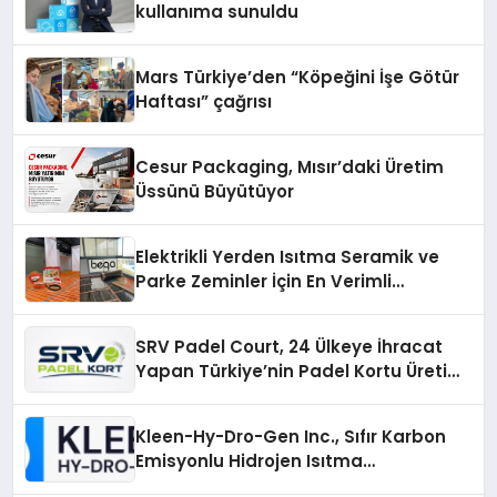
kullanıma sunuldu
Mars Türkiye’den “Köpeğini İşe Götür
Haftası” çağrısı
Cesur Packaging, Mısır’daki Üretim
Üssünü Büyütüyor
Elektrikli Yerden Isıtma Seramik ve
Parke Zeminler İçin En Verimli
Çözümler
SRV Padel Court, 24 Ülkeye İhracat
Yapan Türkiye’nin Padel Kortu Üretim
Gücü
Kleen-Hy-Dro-Gen Inc., Sıfır Karbon
Emisyonlu Hidrojen Isıtma
Teknolojisinde ISO ve TSSA