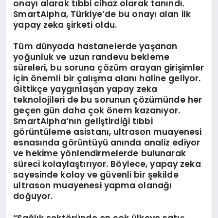
onayı alarak tıbbi cihaz olarak tanındı.
SmartAlpha, Türkiye’de bu onayı alan ilk
yapay zeka şirketi oldu.
Tüm dünyada hastanelerde yaşanan
yoğunluk ve uzun randevu bekleme
süreleri, bu soruna çözüm arayan girişimler
için önemli bir çalışma alanı haline geliyor.
Gittikçe yaygınlaşan yapay zeka
teknolojileri de bu sorunun çözümünde her
geçen gün daha çok önem kazanıyor.
SmartAlpha’nın geliştirdiği tıbbi
görüntüleme asistanı, ultrason muayenesi
esnasında görüntüyü anında analiz ediyor
ve hekime yönlendirmelerde bulunarak
süreci kolaylaştırıyor. Böylece, yapay zeka
sayesinde kolay ve güvenli bir şekilde
ultrason muayenesi yapma olanağı
doğuyor.
“Sağlık sekt
ö
rü
nde en
ç
ok
ülkeye satış