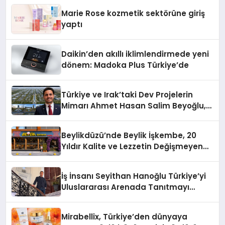
Düzenleyici Onaylarını Aldı
Marie Rose kozmetik sektörüne giriş
yaptı
Daikin’den akıllı iklimlendirmede yeni
dönem: Madoka Plus Türkiye’de
Türkiye ve Irak’taki Dev Projelerin
Mimarı Ahmet Hasan Salim Beyoğlu,
10 Milyon Metrekarelik “Al Yusuf
Holding Industrial City” Projesini
Beylikdüzü’nde Beylik İşkembe, 20
Hayata Geçirecek
Yıldır Kalite ve Lezzetin Değişmeyen
Adresi
İş İnsanı Seyithan Hanoğlu Türkiye’yi
Uluslararası Arenada Tanıtmayı
Hedefliyor
Mirabellix, Türkiye’den dünyaya