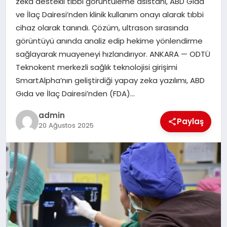
zeka destekli tıbbi görüntüleme asistanı, ABD Gıda
ve İlaç Dairesi’nden klinik kullanım onayı alarak tıbbi
EĞITIM
cihaz olarak tanındı. Çözüm, ultrason sırasında
görüntüyü anında analiz edip hekime yönlendirme
TEKNOLOJI
sağlayarak muayeneyi hızlandırıyor. ANKARA — ODTÜ
Teknokent merkezli sağlık teknolojisi girişimi
SmartAlpha’nın geliştirdiği yapay zeka yazılımı, ABD
Gıda ve İlaç Dairesi’nden (FDA)…
admin
Paylaş
20 Ağustos 2025