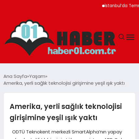
İstanbul’da Temmuz Ayı F
ANASAYFA
Ana Sayfa
Yaşam
Amerika, yerli sağlık teknolojisi girişimine yeşil ışık yaktı
ADANA
YAŞAM
Amerika, yerli sağlık teknolojisi
girişimine yeşil ışık yaktı
GÜNDEM
ODTÜ Teknokent merkezli SmartAlpha’nın yapay
MAGAZIN