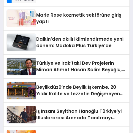
Teknolojisinde ISO ve TSSA
Düzenleyici Onaylarını Aldı
Marie Rose kozmetik sektörüne giriş
yaptı
Daikin’den akıllı iklimlendirmede yeni
dönem: Madoka Plus Türkiye’de
Türkiye ve Irak’taki Dev Projelerin
Mimarı Ahmet Hasan Salim Beyoğlu,
10 Milyon Metrekarelik “Al Yusuf
Holding Industrial City” Projesini
Beylikdüzü’nde Beylik İşkembe, 20
Hayata Geçirecek
Yıldır Kalite ve Lezzetin Değişmeyen
Adresi
İş İnsanı Seyithan Hanoğlu Türkiye’yi
Uluslararası Arenada Tanıtmayı
Hedefliyor