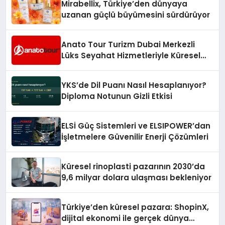
Mirabellix, Türkiye’den dünyaya
uzanan güçlü büyümesini sürdürüyor
Anato Tour Turizm Dubai Merkezli
Lüks Seyahat Hizmetleriyle Küresel
Turizmde Öne Çıkıyor
YKS’de Dil Puanı Nasıl Hesaplanıyor?
Diploma Notunun Gizli Etkisi
ELSİ Güç Sistemleri ve ELSIPOWER’dan
İşletmelere Güvenilir Enerji Çözümleri
Küresel rinoplasti pazarının 2030’da
9,6 milyar dolara ulaşması bekleniyor
Türkiye’den küresel pazara: ShopinX,
dijital ekonomi ile gerçek dünya