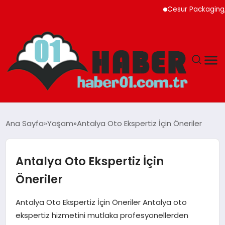
Cesur Packaging, Mısı
ANASAYFA
Ana Sayfa
Yaşam
Antalya Oto Ekspertiz İçin Öneriler
ADANA
Antalya Oto Ekspertiz İçin
YAŞAM
Öneriler
GÜNDEM
Antalya Oto Ekspertiz İçin Öneriler Antalya oto
ekspertiz hizmetini mutlaka profesyonellerden
MAGAZIN