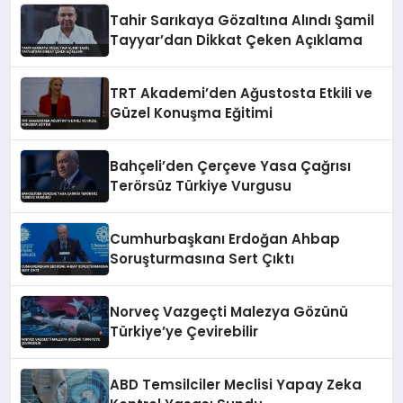
Tahir Sarıkaya Gözaltına Alındı Şamil
Tayyar’dan Dikkat Çeken Açıklama
TRT Akademi’den Ağustosta Etkili ve
Güzel Konuşma Eğitimi
Bahçeli’den Çerçeve Yasa Çağrısı
Terörsüz Türkiye Vurgusu
Cumhurbaşkanı Erdoğan Ahbap
Soruşturmasına Sert Çıktı
Norveç Vazgeçti Malezya Gözünü
Türkiye’ye Çevirebilir
ABD Temsilciler Meclisi Yapay Zeka