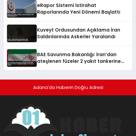
eRapor Sistemi İstirahat
Raporlarında Yeni Dönemi Başlattı
Kuveyt Ordusundan Açıklama İran
Saldırılarında Askerler Yaralandı
BAE Savunma Bakanlığı: İran’dan
ateşlenen füzeler 2 yakıt tankerine
isabet etti 1 ölü 8 yaralı
Adana'da Haberin Doğru Adresi