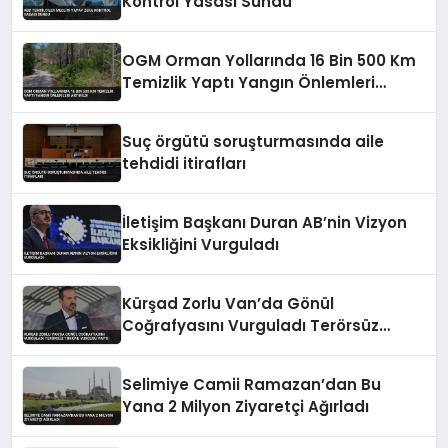
Kontrol Yasası Sundu
OGM Orman Yollarında 16 Bin 500 Km
Temizlik Yaptı Yangın Önlemleri
Artırıldı
Suç örgütü soruşturmasında aile
tehdidi itirafları
İletişim Başkanı Duran AB’nin Vizyon
Eksikliğini Vurguladı
Kürşad Zorlu Van’da Gönül
Coğrafyasını Vurguladı Terörsüz
Türkiye Vurgusu Yaptı
Selimiye Camii Ramazan’dan Bu
Yana 2 Milyon Ziyaretçi Ağırladı