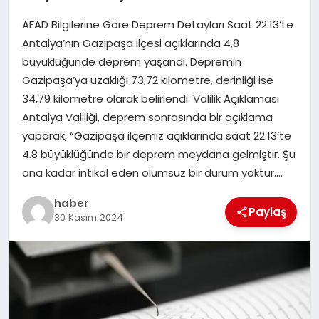
AFAD Bilgilerine Göre Deprem Detayları Saat 22.13’te
EĞITIM
Antalya’nın Gazipaşa ilçesi açıklarında 4,8
büyüklüğünde deprem yaşandı. Depremin
TEKNOLOJI
Gazipaşa’ya uzaklığı 73,72 kilometre, derinliği ise
34,79 kilometre olarak belirlendi. Valilik Açıklaması
Antalya Valiliği, deprem sonrasında bir açıklama
yaparak, “Gazipaşa ilçemiz açıklarında saat 22.13’te
4.8 büyüklüğünde bir deprem meydana gelmiştir. Şu
ana kadar intikal eden olumsuz bir durum yoktur….
haber
Paylaş
30 Kasım 2024