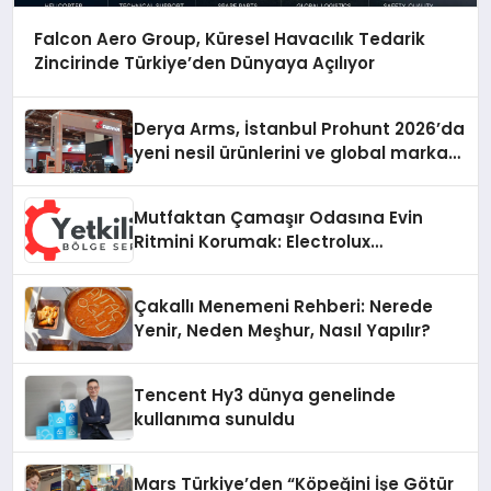
Falcon Aero Group, Küresel Havacılık Tedarik
Zincirinde Türkiye’den Dünyaya Açılıyor
Derya Arms, İstanbul Prohunt 2026’da
yeni nesil ürünlerini ve global marka
vizyonunu sergiledi
Mutfaktan Çamaşır Odasına Evin
Ritmini Korumak: Electrolux
Cihazlarında Dürüst Teknik Destek
Deneyimi
Çakallı Menemeni Rehberi: Nerede
Yenir, Neden Meşhur, Nasıl Yapılır?
Tencent Hy3 dünya genelinde
kullanıma sunuldu
Mars Türkiye’den “Köpeğini İşe Götür