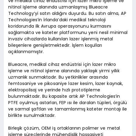
ve medikal cihaz endüstrisi için lazer mikro işleme ve
nitinol işleme alanında uzmanlaşmış Blueacre
Technology’yi satın aldığını duyurdu. Bu satın alma, AP
Technologies’in İrlanda’daki medikal teknoloji
koridorunda ilk Avrupa operasyonunu kurmasını
sağlamakta ve kateter platformunu yeni nesil minimal
invaziv cihazlarda kullanılan lazer işlenmiş metal
bileşenlere genişletmektedir. İşlem koşulları
açıklanmamıştır.
Blueacre, medikal cihaz endüstrisi için lazer mikro
işleme ve nitinol işleme alanında yaklaşık yirmi yıllık
uzmanlık sunmaktadır. Bu yetkinlikler arasında
femtosaniye ve pikosaniye lazer kesim, lazer kaynak,
elektropolisaj ve yerinde hızlı prototipleme
bulunmaktadır. Bu kapasite artık AP Technologies’in
PTFE oyulmuş astarları, FEP ısı ile daralan tüpleri, örgülü
ve sarmal şaftları ve tamamlanmış kateter montajı ile
birlikte sunulmaktadır.
Birleşik çözüm, OEM iş ortaklarının polimer ve metal
işleme süreçlerinde mühendislik hassasiyeti