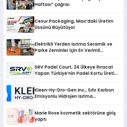
Haftası” çağrısı
Cesur Packaging, Mısır’daki Üretim
Üssünü Büyütüyor
Elektrikli Yerden Isıtma Seramik ve
Parke Zeminler İçin En Verimli
Çözümler
SRV Padel Court, 24 Ülkeye İhracat
Yapan Türkiye’nin Padel Kortu Üretim
Gücü
Kleen-Hy-Dro-Gen Inc., Sıfır Karbon
Emisyonlu Hidrojen Isıtma
Teknolojisinde ISO ve TSSA
Düzenleyici Onaylarını Aldı
Marie Rose kozmetik sektörüne giriş
yaptı