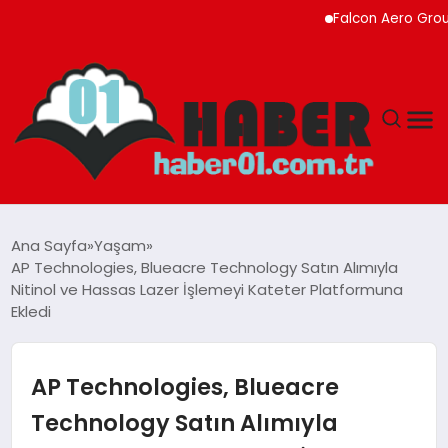
Falcon Aero Group, Küre
ANASAYFA
Ana Sayfa
Yaşam
AP Technologies, Blueacre Technology Satın Alımıyla
ADANA
Nitinol ve Hassas Lazer İşlemeyi Kateter Platformuna
Ekledi
YAŞAM
AP Technologies, Blueacre
GÜNDEM
Technology Satın Alımıyla
MAGAZIN