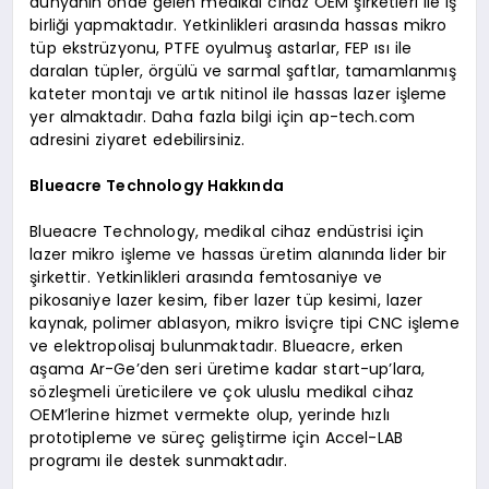
dünyanın önde gelen medikal cihaz OEM şirketleri ile iş
birliği yapmaktadır. Yetkinlikleri arasında hassas mikro
tüp ekstrüzyonu, PTFE oyulmuş astarlar, FEP ısı ile
daralan tüpler, örgülü ve sarmal şaftlar, tamamlanmış
kateter montajı ve artık nitinol ile hassas lazer işleme
yer almaktadır. Daha fazla bilgi için ap-tech.com
adresini ziyaret edebilirsiniz.
Blueacre Technology Hakkında
Blueacre Technology, medikal cihaz endüstrisi için
lazer mikro işleme ve hassas üretim alanında lider bir
şirkettir. Yetkinlikleri arasında femtosaniye ve
pikosaniye lazer kesim, fiber lazer tüp kesimi, lazer
kaynak, polimer ablasyon, mikro İsviçre tipi CNC işleme
ve elektropolisaj bulunmaktadır. Blueacre, erken
aşama Ar-Ge’den seri üretime kadar start-up’lara,
sözleşmeli üreticilere ve çok uluslu medikal cihaz
OEM’lerine hizmet vermekte olup, yerinde hızlı
prototipleme ve süreç geliştirme için Accel-LAB
programı ile destek sunmaktadır.