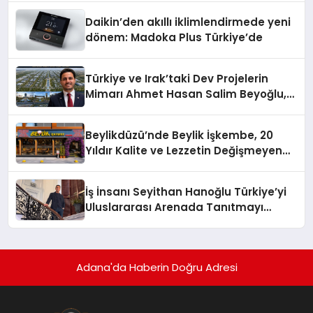
Daikin’den akıllı iklimlendirmede yeni
dönem: Madoka Plus Türkiye’de
Türkiye ve Irak’taki Dev Projelerin
Mimarı Ahmet Hasan Salim Beyoğlu,
10 Milyon Metrekarelik “Al Yusuf
Holding Industrial City” Projesini
Beylikdüzü’nde Beylik İşkembe, 20
Hayata Geçirecek
Yıldır Kalite ve Lezzetin Değişmeyen
Adresi
İş İnsanı Seyithan Hanoğlu Türkiye’yi
Uluslararası Arenada Tanıtmayı
Hedefliyor
Adana'da Haberin Doğru Adresi