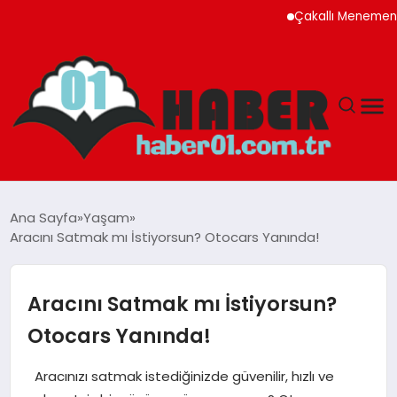
Çakallı Menemeni Rehbe
ANASAYFA
Ana Sayfa
Yaşam
Aracını Satmak mı İstiyorsun? Otocars Yanında!
ADANA
YAŞAM
Aracını Satmak mı İstiyorsun?
Otocars Yanında!
GÜNDEM
Aracınızı satmak istediğinizde güvenilir, hızlı ve
MAGAZIN