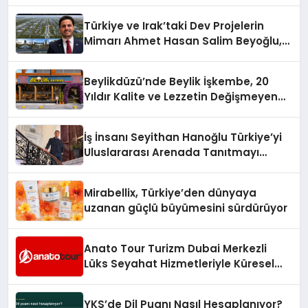
Türkiye ve Irak’taki Dev Projelerin
Mimarı Ahmet Hasan Salim Beyoğlu,
10 Milyon Metrekarelik “Al Yusuf
Holding Industrial City” Projesini
Beylikdüzü’nde Beylik İşkembe, 20
Hayata Geçirecek
Yıldır Kalite ve Lezzetin Değişmeyen
Adresi
İş İnsanı Seyithan Hanoğlu Türkiye’yi
Uluslararası Arenada Tanıtmayı
Hedefliyor
Mirabellix, Türkiye’den dünyaya
uzanan güçlü büyümesini sürdürüyor
Anato Tour Turizm Dubai Merkezli
Lüks Seyahat Hizmetleriyle Küresel
Turizmde Öne Çıkıyor
YKS’de Dil Puanı Nasıl Hesaplanıyor?