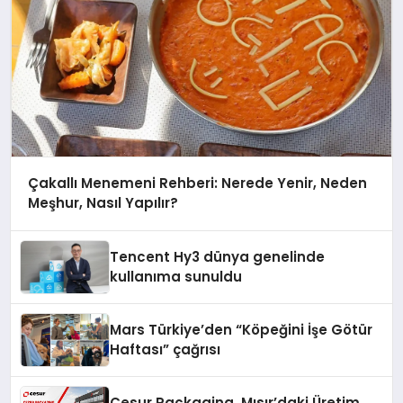
Çakallı Menemeni Rehberi: Nerede Yenir, Neden
Meşhur, Nasıl Yapılır?
Tencent Hy3 dünya genelinde
kullanıma sunuldu
Mars Türkiye’den “Köpeğini İşe Götür
Haftası” çağrısı
Cesur Packaging, Mısır’daki Üretim