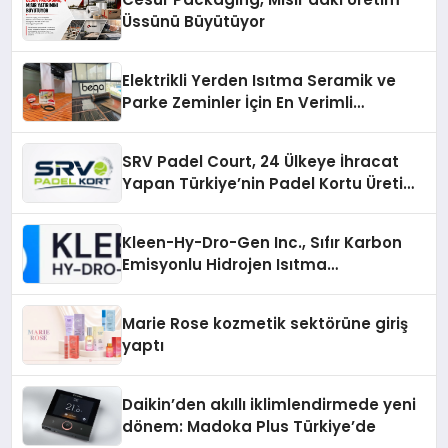
Üssünü Büyütüyor
Elektrikli Yerden Isıtma Seramik ve
Parke Zeminler İçin En Verimli
Çözümler
SRV Padel Court, 24 Ülkeye İhracat
Yapan Türkiye’nin Padel Kortu Üretim
Gücü
Kleen-Hy-Dro-Gen Inc., Sıfır Karbon
Emisyonlu Hidrojen Isıtma
Teknolojisinde ISO ve TSSA
Düzenleyici Onaylarını Aldı
Marie Rose kozmetik sektörüne giriş
yaptı
Daikin’den akıllı iklimlendirmede yeni
dönem: Madoka Plus Türkiye’de