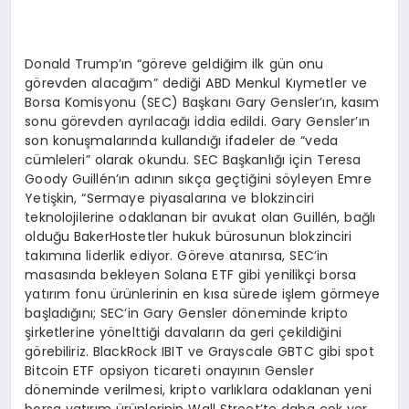
Donald Trump’ın “göreve geldiğim ilk gün onu
görevden alacağım” dediği ABD Menkul Kıymetler ve
Borsa Komisyonu (SEC) Başkanı Gary Gensler’ın, kasım
sonu görevden ayrılacağı iddia edildi. Gary Gensler’ın
son konuşmalarında kullandığı ifadeler de “veda
cümleleri” olarak okundu. SEC Başkanlığı için Teresa
Goody Guillén’ın adının sıkça geçtiğini söyleyen Emre
Yetişkin, “Sermaye piyasalarına ve blokzinciri
teknolojilerine odaklanan bir avukat olan Guillén, bağlı
olduğu BakerHostetler hukuk bürosunun blokzinciri
takımına liderlik ediyor. Göreve atanırsa, SEC’in
masasında bekleyen Solana ETF gibi yenilikçi borsa
yatırım fonu ürünlerinin en kısa sürede işlem görmeye
başladığını; SEC’in Gary Gensler döneminde kripto
şirketlerine yönelttiği davaların da geri çekildiğini
görebiliriz. BlackRock IBIT ve Grayscale GBTC gibi spot
Bitcoin ETF opsiyon ticareti onayının Gensler
döneminde verilmesi, kripto varlıklara odaklanan yeni