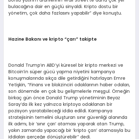
borsa yatırım ürünlerinin Wall Street’te daha çok yer
bulacağına dair en güçlü sinyaldi. Kripto dostu bir
yönetim, çok daha fazlasını yapabilir” diye konuştu.
Hazine Bakanı ve kripto
“ç
arı” takipte
Donald Trump’ın ABD’yi küresel bir kripto merkezi ve
Bitcoin’in süper gücü yapma niyetini kampanya
konuşmalarında sıkça dile getirdiğini hatırlayan Emre
Yetişkin, “Finans ve blokzinciri odaklarının haber odaları,
son dönemde en çok bu gelişmelerle meşgul. Örneğin
birkaç gün önce Donald Trump yönetiminin Beyaz
Saray’da ilk kez yalnızca kriptoya odaklanan bir
pozisyon yaratabileceği iddia edildi. Kampanya
stratejisinin temelini oluşturan sınır güvenliği alanında
ilk adımı, bir ‘sınır çarı’ ataması yaparak atan Trump,
yakın zamanda yapacağı bir ‘kripto çarı’ atamasıyla bu
iddiaları gerçeğe dönüştürebilir” dedi.