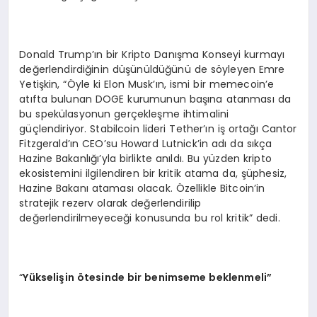
Donald Trump’ın bir Kripto Danışma Konseyi kurmayı
değerlendirdiğinin düşünüldüğünü de söyleyen Emre
Yetişkin, “Öyle ki Elon Musk’ın, ismi bir memecoin’e
atıfta bulunan DOGE kurumunun başına atanması da
bu spekülasyonun gerçekleşme ihtimalini
güçlendiriyor. Stabilcoin lideri Tether’ın iş ortağı Cantor
Fitzgerald’ın CEO’su Howard Lutnick’in adı da sıkça
Hazine Bakanlığı’yla birlikte anıldı. Bu yüzden kripto
ekosistemini ilgilendiren bir kritik atama da, şüphesiz,
Hazine Bakanı ataması olacak. Özellikle Bitcoin’in
stratejik rezerv olarak değerlendirilip
değerlendirilmeyeceği konusunda bu rol kritik” dedi.
“
Y
ükselişin
ö
tesinde bir benimseme beklenmeli”