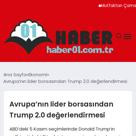
Mutfaktan Çamaşır Odası
ANASAYFA
Ana Sayfa
Ekonomi
Avrupa’nın lider borsasından Trump 2.0 değerlendirmesi
ADANA
YAŞAM
Avrupa’nın lider borsasından
Trump 2.0 değerlendirmesi
GÜNDEM
ABD’deki 5 Kasım seçimlerinde Donald Trump’ın
MAGAZIN