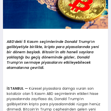
ABD
’
deki 5 Kasım seçimlerinde Donald Trump’ın
galibiyetiyle birlikte, kripto para piyasalarında yeni
bir d
ö
nem başladı. Bitcoin’in altı haneli sayılara
yaklaştığı bu geçiş d
ö
neminde g
ö
zler, Donald
Trump’ın sermaye piyasalarını etkileyebilecek
atamalarına çevrildi.
İSTANBUL
—
Küresel piyasalara damga vuran son
katalizör olan 5 Kasım ABD seçimlerinin etkileri hisse
piyasalarında zayıflasa da, Donald Trump’ın
galibiyetinin kripto para piyasalarındaki rüzgarı henüz
dinmedi. Bitcoin’in Trump cephesinden gelen yeni