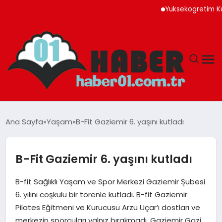
Yuksekogretim Kurulu
ANASAYFA
Ana Sayfa
Yaşam
B-Fit Gaziemir 6. yaşını kutladı
ADANA
B-Fit Gaziemir 6. yaşını kutladı
YAŞAM
B-fit Sağlıklı Yaşam ve Spor Merkezi Gaziemir Şubesi
GÜNDEM
6. yılını coşkulu bir törenle kutladı. B-fit Gaziemir
Pilates Eğitmeni ve Kurucusu Arzu Uçar’ı dostları ve
MAGAZIN
merkezin sporcuları yalnız bırakmadı. Gaziemir Gazi