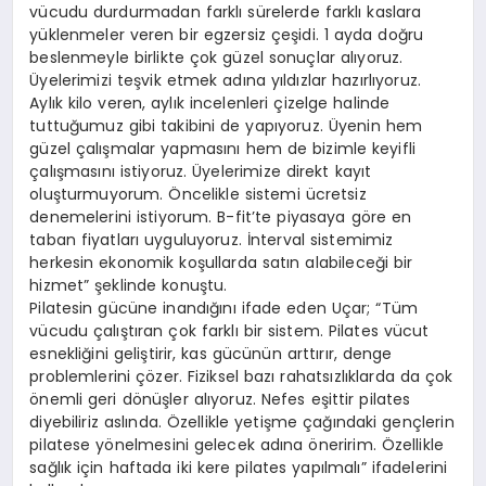
vücudu durdurmadan farklı sürelerde farklı kaslara
yüklenmeler veren bir egzersiz çeşidi. 1 ayda doğru
beslenmeyle birlikte çok güzel sonuçlar alıyoruz.
Üyelerimizi teşvik etmek adına yıldızlar hazırlıyoruz.
Aylık kilo veren, aylık incelenleri çizelge halinde
tuttuğumuz gibi takibini de yapıyoruz. Üyenin hem
güzel çalışmalar yapmasını hem de bizimle keyifli
çalışmasını istiyoruz. Üyelerimize direkt kayıt
oluşturmuyorum. Öncelikle sistemi ücretsiz
denemelerini istiyorum. B-fit’te piyasaya göre en
taban fiyatları uyguluyoruz. İnterval sistemimiz
herkesin ekonomik koşullarda satın alabileceği bir
hizmet” şeklinde konuştu.
Pilatesin gücüne inandığını ifade eden Uçar; “Tüm
vücudu çalıştıran çok farklı bir sistem. Pilates vücut
esnekliğini geliştirir, kas gücünün arttırır, denge
problemlerini çözer. Fiziksel bazı rahatsızlıklarda da çok
önemli geri dönüşler alıyoruz. Nefes eşittir pilates
diyebiliriz aslında. Özellikle yetişme çağındaki gençlerin
pilatese yönelmesini gelecek adına öneririm. Özellikle
sağlık için haftada iki kere pilates yapılmalı” ifadelerini