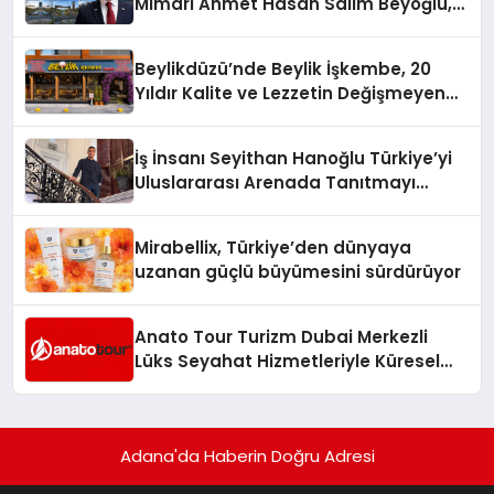
Mimarı Ahmet Hasan Salim Beyoğlu,
10 Milyon Metrekarelik “Al Yusuf
Holding Industrial City” Projesini
Beylikdüzü’nde Beylik İşkembe, 20
Hayata Geçirecek
Yıldır Kalite ve Lezzetin Değişmeyen
Adresi
İş İnsanı Seyithan Hanoğlu Türkiye’yi
Uluslararası Arenada Tanıtmayı
Hedefliyor
Mirabellix, Türkiye’den dünyaya
uzanan güçlü büyümesini sürdürüyor
Anato Tour Turizm Dubai Merkezli
Lüks Seyahat Hizmetleriyle Küresel
Turizmde Öne Çıkıyor
Adana'da Haberin Doğru Adresi