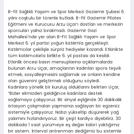
B-fit Sağlıklı Yaşam ve Spor Merkezi Gaziemir Şubesi 6.
yılını coşkulu bir törenle kutladı. B-fit Gaziemir Pilates
Eğitmeni ve Kurucusu Arzu Uçar’ı dostları ve merkezin
sporcuları yalnız bırakmadı. Gaziemir Gazi
Mahallesi’nde yer alan B-Fit Sağlıklı Yaşam ve Spor
Merkezi 6. yıl partisi yoğun katılımla gerçekleşti.
Katılımcılar çekilişle sürpriz hediyeler kazandı. Etkinikte
tüm katılımcılarla birlikte 6. yıl pastası da kesildi.
Etkinlik öncesi basın mensuplarına açıklamalarda
bulunan Arzu Uçar, amaçlarının kadınları spora teşvik
etmek, sosyalleşmesini sağlamak ve onların kendine
olan güvenini geliştirmek olduğunu söyledi.
Kadınlara yönelik bir kuruluş olduklarını belirten Uçar,
“Bizler elimizden geldiğince kadınlara destek
sağlamaya çalışıyoruz. Bir sinyal eşliğinde 30 dakikalık
istasyon çalışmaları yapmanızı sağlayan bir egzersiz
sistemiyle çalışıyoruz. Nabzı yükseltip düşürerek yağ
yakımını hızlandırıyoruz. Bir çeşit kardiyo diyebiliriz. 30
dakikada 1 saat yürümeye eş değer kalori yaktığımız
bir sistem. İnterval antrenman dediğimiz bu sistemle