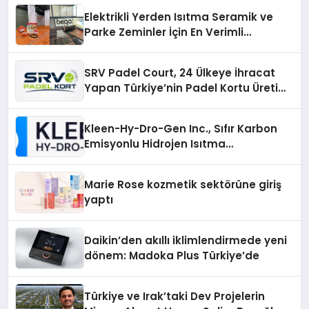
Elektrikli Yerden Isıtma Seramik ve
Parke Zeminler İçin En Verimli
Çözümler
SRV Padel Court, 24 Ülkeye İhracat
Yapan Türkiye’nin Padel Kortu Üretim
Gücü
Kleen-Hy-Dro-Gen Inc., Sıfır Karbon
Emisyonlu Hidrojen Isıtma
Teknolojisinde ISO ve TSSA
Düzenleyici Onaylarını Aldı
Marie Rose kozmetik sektörüne giriş
yaptı
Daikin’den akıllı iklimlendirmede yeni
dönem: Madoka Plus Türkiye’de
Türkiye ve Irak’taki Dev Projelerin