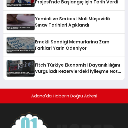
Projesi’nde Başlangıç İçin Tarih Verdi
Yeminli ve Serbest Mali Müşavirlik
Sınav Tarihleri Açıklandı
Emekli Sandigi Memurlarina Zam
Farklari Yarin Odeniyor
Fitch Türkiye Ekonomisi Dayanıklılığını
Vurguladı Rezervlerdeki İyileşme Not
Artışı İçin Kritik
Adana'da Haberin Doğru Adresi