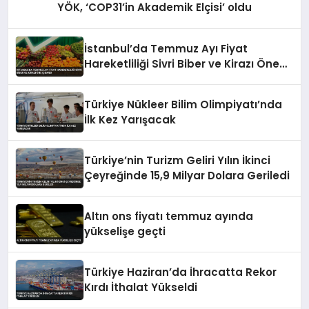
YÖK, ‘COP31’in Akademik Elçisi’ oldu
İstanbul’da Temmuz Ayı Fiyat
Hareketliliği Sivri Biber ve Kirazı Öne
Çıkardı
Türkiye Nükleer Bilim Olimpiyatı’nda
İlk Kez Yarışacak
Türkiye’nin Turizm Geliri Yılın İkinci
Çeyreğinde 15,9 Milyar Dolara Geriledi
Altın ons fiyatı temmuz ayında
yükselişe geçti
Türkiye Haziran’da İhracatta Rekor
Kırdı İthalat Yükseldi