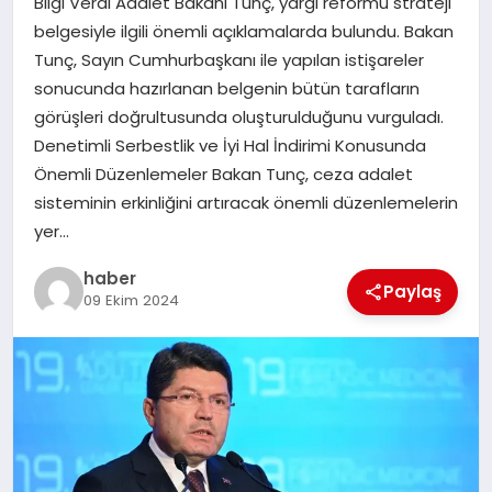
Bilgi Verdi Adalet Bakanı Tunç, yargı reformu strateji
belgesiyle ilgili önemli açıklamalarda bulundu. Bakan
EĞITIM
Tunç, Sayın Cumhurbaşkanı ile yapılan istişareler
sonucunda hazırlanan belgenin bütün tarafların
TEKNOLOJI
görüşleri doğrultusunda oluşturulduğunu vurguladı.
Denetimli Serbestlik ve İyi Hal İndirimi Konusunda
Önemli Düzenlemeler Bakan Tunç, ceza adalet
sisteminin erkinliğini artıracak önemli düzenlemelerin
yer…
haber
Paylaş
09 Ekim 2024