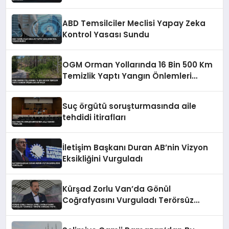
ABD Temsilciler Meclisi Yapay Zeka
Kontrol Yasası Sundu
OGM Orman Yollarında 16 Bin 500 Km
Temizlik Yaptı Yangın Önlemleri
Artırıldı
Suç örgütü soruşturmasında aile
tehdidi itirafları
İletişim Başkanı Duran AB’nin Vizyon
Eksikliğini Vurguladı
Kürşad Zorlu Van’da Gönül
Coğrafyasını Vurguladı Terörsüz
Türkiye Vurgusu Yaptı