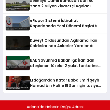
Selimiye Camii Ramazan’dan Bu
Yana 2 Milyon Ziyaretçi Ağırladı
eRapor Sistemi İstirahat
Raporlarında Yeni Dönemi Başlattı
Kuveyt Ordusundan Açıklama İran
Saldırılarında Askerler Yaralandı
BAE Savunma Bakanlığı: İran’dan
ateşlenen füzeler 2 yakıt tankerine
isabet etti 1 ölü 8 yaralı
Erdoğan’dan Katar Baba Emiri Şeyh
Hamad bin Halife El Sani için taziye
mesajı
Adana'da Haberin Doğru Adresi