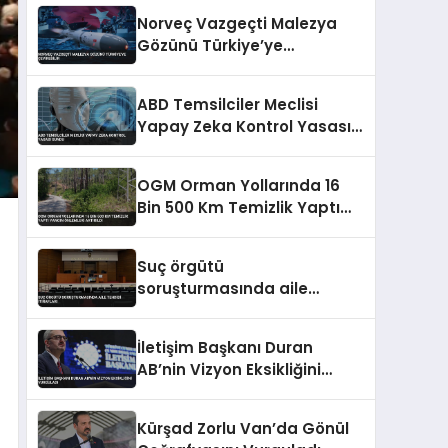
Norveç Vazgeçti Malezya
Gözünü Türkiye’ye
Çevirebilir
ABD Temsilciler Meclisi
Yapay Zeka Kontrol Yasası
Sundu
OGM Orman Yollarında 16
Bin 500 Km Temizlik Yaptı
Yangın Önlemleri Artırıldı
Suç örgütü
soruşturmasında aile
tehdidi itirafları
İletişim Başkanı Duran
AB’nin Vizyon Eksikliğini
Vurguladı
Kürşad Zorlu Van’da Gönül