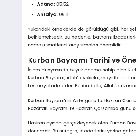
Adana:
05:52
Antalya:
06:11
Yukarıdaki örneklerde de görüldüğü gibi, her 
belirlemektedir. Bu nedenle, bayramı ibadetlerl
namazı saatlerini araştırmaları önemlidir.
Kurban Bayramı Tarihi ve Ön
İslam dünyasında büyük öneme sahip olan Kurba
Kurban Bayramı, Allah’a yakınlaşmayı, ibadet am
kesmeyi ifade eder. Bu ibadetle, Allah’ın rızas
Kurban Bayramı’nın Arife günü 15 Haziran Cumart
Pazar’dır. Bayram, 19 Haziran Çarşamba günü s
Haziran ayında gerçekleşecek olan Kurban Bayr
dönemdir. Bu süreçte, ibadetlerini yerine getir