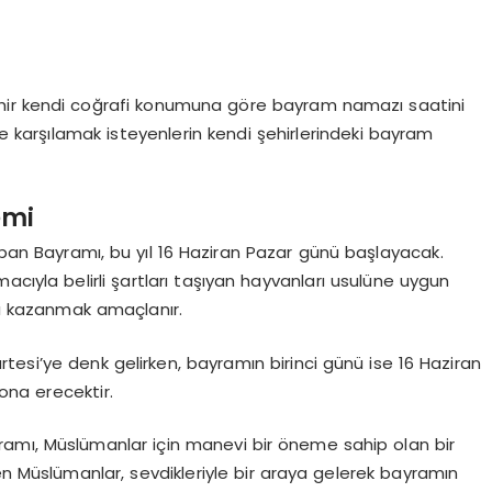
şehir kendi coğrafi konumuna göre bayram namazı saatini
e karşılamak isteyenlerin kendi şehirlerindeki bayram
emi
n Bayramı, bu yıl 16 Haziran Pazar günü başlayacak.
acıyla belirli şartları taşıyan hayvanları usulüne uygun
ını kazanmak amaçlanır.
esi’ye denk gelirken, bayramın birinci günü ise 16 Haziran
ona erecektir.
amı, Müslümanlar için manevi bir öneme sahip olan bir
en Müslümanlar, sevdikleriyle bir araya gelerek bayramın