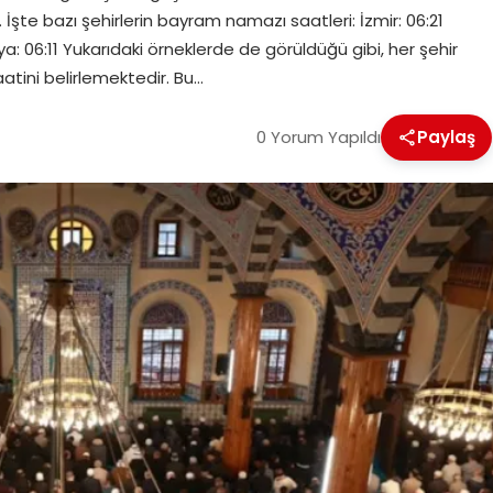
 İşte bazı şehirlerin bayram namazı saatleri: İzmir: 06:21
a: 06:11 Yukarıdaki örneklerde de görüldüğü gibi, her şehir
ini belirlemektedir. Bu…
0 Yorum Yapıldı
Paylaş