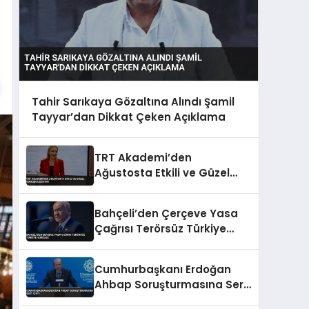
Tahir Sarıkaya Gözaltına Alındı Şamil
Tayyar’dan Dikkat Çeken Açıklama
TRT Akademi’den
Ağustosta Etkili ve Güzel
Konuşma Eğitimi
Bahçeli’den Çerçeve Yasa
Çağrısı Terörsüz Türkiye
Vurgusu
Cumhurbaşkanı Erdoğan
Ahbap Soruşturmasına Sert
Çıktı