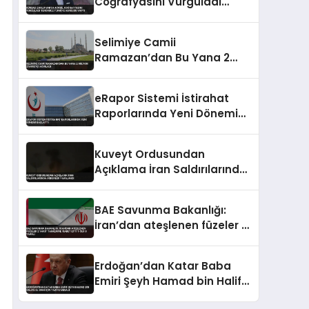
Coğrafyasını Vurguladı
Terörsüz Türkiye Vurgusu
Yaptı
Selimiye Camii
Ramazan’dan Bu Yana 2
Milyon Ziyaretçi Ağırladı
eRapor Sistemi İstirahat
Raporlarında Yeni Dönemi
Başlattı
Kuveyt Ordusundan
Açıklama İran Saldırılarında
Askerler Yaralandı
BAE Savunma Bakanlığı:
İran’dan ateşlenen füzeler 2
yakıt tankerine isabet etti 1
ölü 8 yaralı
Erdoğan’dan Katar Baba
Emiri Şeyh Hamad bin Halife
El Sani için taziye mesajı