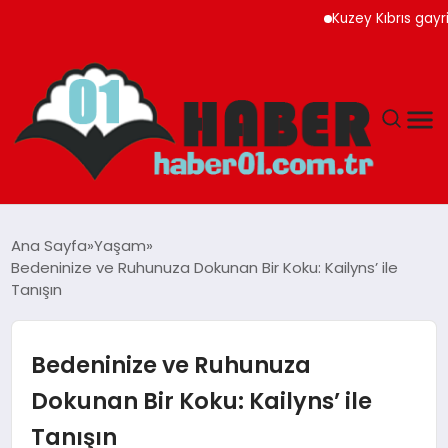
Kuzey Kıbrıs gayrimenku
ANASAYFA
Ana Sayfa
Yaşam
Bedeninize ve Ruhunuza Dokunan Bir Koku: Kailyns’ ile
ADANA
Tanışın
YAŞAM
Bedeninize ve Ruhunuza
GÜNDEM
Dokunan Bir Koku: Kailyns’ ile
Tanışın
MAGAZIN