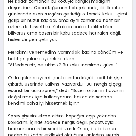
Ne kadar zamandır bu kokuyla karşılaşmadığımı
düşündüm. Çocukluğumun bahçelerinde, ılık ilkbahar
günlerinde esen rüzgârın getirdiği o tanıdık koku… İçimi
garip bir huzur kapladı, ama aynı zamanda hafif bir
özlem de hissettim. Kokuların anıları tetiklediğini
biliyoruz ama bazen bir koku sadece hatıraları değil,
hisleri de geri getiriyor.
Merakımı yenemedim, yanımdaki kadına döndüm ve
hafifçe gülümseyerek sordum:
“Affedersiniz, ne sıktınız? Bu koku inanılmaz güzel.”
O da gülümseyerek çantasından küçük, zarif bir şişe
çıkardı. Üzerinde Kailyns’ yazıyordu. “Bu, nergis çiçeği
esanslı bir aura spreyi,” dedi. “Bazen ortamın havasını
değiştirmek için kullanıyorum, bazen de sadece
kendimi daha iyi hissetmek için.”
Sprey şişesini elime aldım, kapağını açıp yakından
kokladım. İçinde sadece nergis değil, papatyayla
harmanlanmış bir sıcaklık vardı. O an, bu kokunun
neden bu kadar etkileyici olduğunu anladım. Nergis,