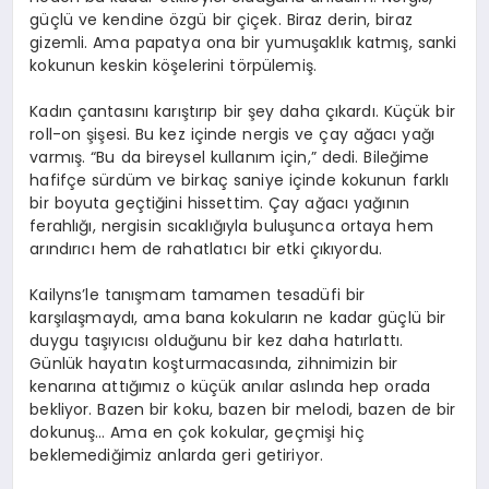
güçlü ve kendine özgü bir çiçek. Biraz derin, biraz
gizemli. Ama papatya ona bir yumuşaklık katmış, sanki
kokunun keskin köşelerini törpülemiş.
Kadın çantasını karıştırıp bir şey daha çıkardı. Küçük bir
roll-on şişesi. Bu kez içinde nergis ve çay ağacı yağı
varmış. “Bu da bireysel kullanım için,” dedi. Bileğime
hafifçe sürdüm ve birkaç saniye içinde kokunun farklı
bir boyuta geçtiğini hissettim. Çay ağacı yağının
ferahlığı, nergisin sıcaklığıyla buluşunca ortaya hem
arındırıcı hem de rahatlatıcı bir etki çıkıyordu.
Kailyns’le tanışmam tamamen tesadüfi bir
karşılaşmaydı, ama bana kokuların ne kadar güçlü bir
duygu taşıyıcısı olduğunu bir kez daha hatırlattı.
Günlük hayatın koşturmacasında, zihnimizin bir
kenarına attığımız o küçük anılar aslında hep orada
bekliyor. Bazen bir koku, bazen bir melodi, bazen de bir
dokunuş… Ama en çok kokular, geçmişi hiç
beklemediğimiz anlarda geri getiriyor.