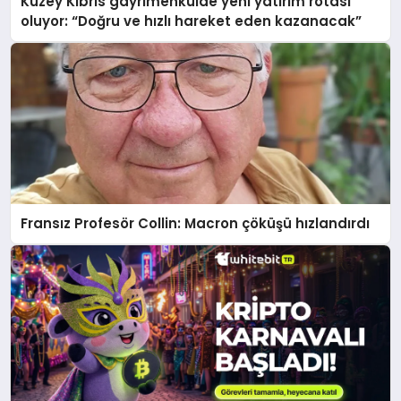
Kuzey Kıbrıs gayrimenkulde yeni yatırım rotası
oluyor: “Doğru ve hızlı hareket eden kazanacak”
Fransız Profesör Collin: Macron çöküşü hızlandırdı