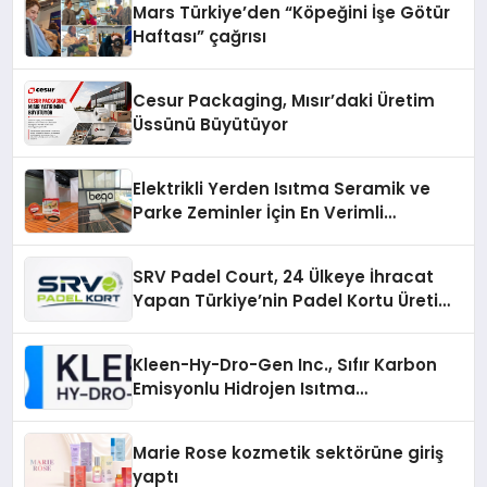
Mars Türkiye’den “Köpeğini İşe Götür
Haftası” çağrısı
Cesur Packaging, Mısır’daki Üretim
Üssünü Büyütüyor
Elektrikli Yerden Isıtma Seramik ve
Parke Zeminler İçin En Verimli
Çözümler
SRV Padel Court, 24 Ülkeye İhracat
Yapan Türkiye’nin Padel Kortu Üretim
Gücü
Kleen-Hy-Dro-Gen Inc., Sıfır Karbon
Emisyonlu Hidrojen Isıtma
Teknolojisinde ISO ve TSSA
Düzenleyici Onaylarını Aldı
Marie Rose kozmetik sektörüne giriş
yaptı