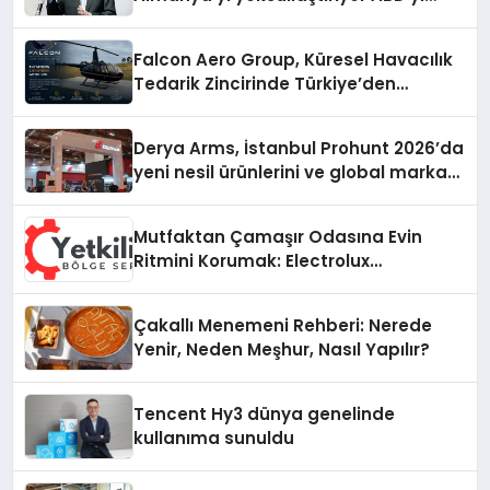
zenginleştiriyor’
Falcon Aero Group, Küresel Havacılık
Tedarik Zincirinde Türkiye’den
Dünyaya Açılıyor
Derya Arms, İstanbul Prohunt 2026’da
yeni nesil ürünlerini ve global marka
vizyonunu sergiledi
Mutfaktan Çamaşır Odasına Evin
Ritmini Korumak: Electrolux
Cihazlarında Dürüst Teknik Destek
Deneyimi
Çakallı Menemeni Rehberi: Nerede
Yenir, Neden Meşhur, Nasıl Yapılır?
Tencent Hy3 dünya genelinde
kullanıma sunuldu