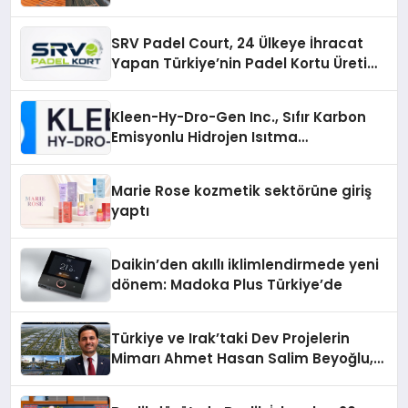
Çözümler
SRV Padel Court, 24 Ülkeye İhracat
Yapan Türkiye’nin Padel Kortu Üretim
Gücü
Kleen-Hy-Dro-Gen Inc., Sıfır Karbon
Emisyonlu Hidrojen Isıtma
Teknolojisinde ISO ve TSSA
Düzenleyici Onaylarını Aldı
Marie Rose kozmetik sektörüne giriş
yaptı
Daikin’den akıllı iklimlendirmede yeni
dönem: Madoka Plus Türkiye’de
Türkiye ve Irak’taki Dev Projelerin
Mimarı Ahmet Hasan Salim Beyoğlu,
10 Milyon Metrekarelik “Al Yusuf
Holding Industrial City” Projesini