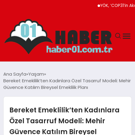
YÖK, ‘COP31’in Akademik
ANASAYFA
Ana Sayfa
Yaşam
Bereket Emeklilik’ten Kadınlara Özel Tasarruf Modeli: Mehir
ADANA
Güvence Katılım Bireysel Emeklilik Planı
YAŞAM
Bereket Emeklilik’ten Kadınlara
GÜNDEM
Özel Tasarruf Modeli: Mehir
Güvence Katılım Bireysel
MAGAZIN