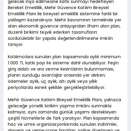
gelecek inşa edilmesine katkı sunmayı hedefleyen
Bereket Emeklilik, Mehir Güvence Katılım Bireysel
Emeklilik Planı ile bireysel emeklilik sistemine farklı bir
yaklaşım kazandırıyor. Mehir kavramının temelinde yer
alan ekonomik güvence anlayışından ilham alan plan,
düzenli birikimi teşvik ederken tasarrufların
sürdürülebilir bir yapıda değerlendirilmesine imkân
tanıyor.
Katılımcılara sunulan plan kapsamında aylık minimum
1.000 TL katkı payı ile sisteme dahil olunabiliyor. Peşin
giriş aidatı ve ara verme kesintisinin bulunmaması,
planın sunduğu avantajlar arasında yer alırken;
ödemeler aylık, üç aylık, altı aylık veya yıllık
periyotlarda esnek şekilde gerçekleştirilebiliyor.
Mehir Güvence Katılım Bireysel Emeklilik Planı, yalnızca
geleceğe yönelik birikim yapma imkânı sunmakla
kalmıyor, aynı zamanda günlük yaşamı destekleyen
çeşitli hizmetlerle de fark yaratıyor. Plan kapsamında
hac ve umre organizasyonlarında sunulan indirimler,
alışveriş ve yeme-içme fırsatları, online diyetisyen ve