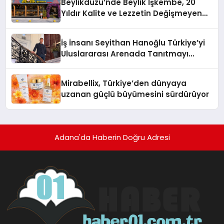
Beylikdüzü’nde Beylik İşkembe, 20
Hayata Geçirecek
Yıldır Kalite ve Lezzetin Değişmeyen
Adresi
İş İnsanı Seyithan Hanoğlu Türkiye’yi
Uluslararası Arenada Tanıtmayı
Hedefliyor
Mirabellix, Türkiye’den dünyaya
uzanan güçlü büyümesini sürdürüyor
Adana'da Haberin Doğru Adresi