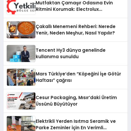
Mutfaktan Çamaşır Odasına Evin
Ritmini Korumak: Electrolux
Cihazlarında Dürüst Teknik Destek
Deneyimi
Çakallı Menemeni Rehberi: Nerede
Yenir, Neden Meşhur, Nasıl Yapılır?
Tencent Hy3 dünya genelinde
kullanıma sunuldu
Mars Türkiye’den “Köpeğini İşe Götür
Haftası” çağrısı
Cesur Packaging, Mısır’daki Üretim
Üssünü Büyütüyor
Elektrikli Yerden Isıtma Seramik ve
Parke Zeminler İçin En Verimli