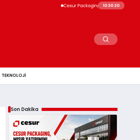
Cesur Packaging, Mısır’daki Üretim Üssünü B
10:30:21
TEKNOLOJI
Son Dakika