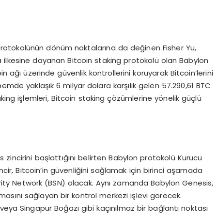
g protokolünün dönüm noktalarına da değinen Fisher Yu,
a ilkesine dayanan Bitcoin staking protokolü olan Babylon
n ağı üzerinde güvenlik kontrollerini koruyarak Bitcoin’lerini
nemde yaklaşık 6 milyar dolara karşılık gelen 57.290,61 BTC
staking işlemleri, Bitcoin staking çözümlerine yönelik güçlü
zincirini başlattığını belirten Babylon protokolü Kurucu
cir, Bitcoin’in güvenliğini sağlamak için birinci aşamada
ecurity Network (BSN) olacak. Aynı zamanda Babylon Genesis,
nmasını sağlayan bir kontrol merkezi işlevi görecek.
veya Singapur Boğazı gibi kaçınılmaz bir bağlantı noktası