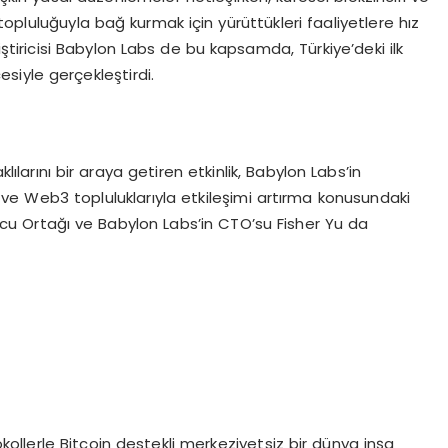
opluluğuyla bağ kurmak için yürüttükleri faaliyetlere hız
ştiricisi Babylon Labs de bu kapsamda, Türkiye’deki ilk
cesiyle gerçekleştirdi.
raklılarını bir araya getiren etkinlik, Babylon Labs’in
ri ve Web3 topluluklarıyla etkileşimi artırma konusundaki
rucu Ortağı ve Babylon Labs’in CTO’su Fisher Yu da
okollerle Bitcoin destekli merkeziyetsiz bir dünya inşa