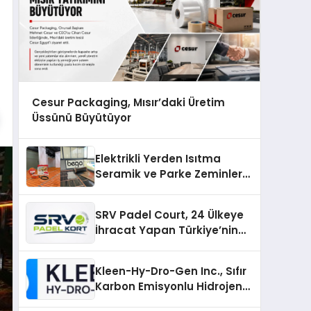
Cesur Packaging, Mısır’daki Üretim
Üssünü Büyütüyor
Elektrikli Yerden Isıtma
Seramik ve Parke Zeminler
İçin En Verimli Çözümler
SRV Padel Court, 24 Ülkeye
İhracat Yapan Türkiye’nin
Padel Kortu Üretim Gücü
Kleen-Hy-Dro-Gen Inc., Sıfır
Karbon Emisyonlu Hidrojen
Isıtma Teknolojisinde ISO ve