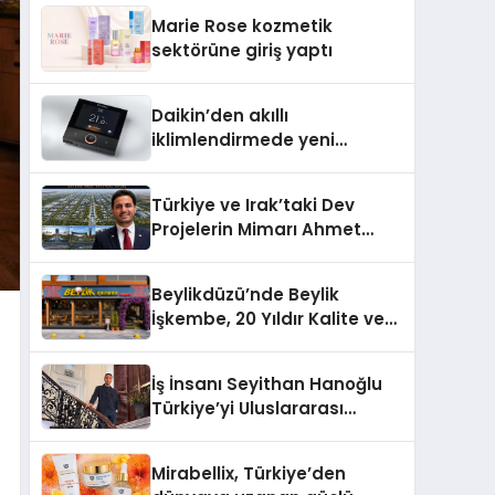
TSSA Düzenleyici Onaylarını
Marie Rose kozmetik
Aldı
sektörüne giriş yaptı
Daikin’den akıllı
iklimlendirmede yeni
dönem: Madoka Plus
Türkiye’de
Türkiye ve Irak’taki Dev
Projelerin Mimarı Ahmet
Hasan Salim Beyoğlu, 10
Milyon Metrekarelik “Al Yusuf
Beylikdüzü’nde Beylik
Holding Industrial City”
İşkembe, 20 Yıldır Kalite ve
Projesini Hayata Geçirecek
Lezzetin Değişmeyen Adresi
İş İnsanı Seyithan Hanoğlu
Türkiye’yi Uluslararası
Arenada Tanıtmayı
Hedefliyor
Mirabellix, Türkiye’den