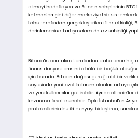
etmeyi hedefleyen ve Bitcoin sahiplerinin BTC’ler
katmanları gibi diğer merkeziyetsiz sistemlerde
Labs tarafından gerçekleştirilen iftar etkinliği,
derinlemesine tartışmalara da ev sahipliği yapt
Bitcoin’in ana akım tarafından daha önce hiç o
finans dünyası arasında hâlâ bir boşluk olduğ
için burada. Bitcoin doğası gereği atıl bir varlık
sayesinde yeni özel kullanım alanları ortaya çık
ve yeni kullanıcılar getirebilir. Ayrıca altcoin’l
kazanma fırsatı sunabilir. Tıpkı İstanbul’un Asy
protokollerinin bu iki dünyayı birleştiren, sarsıl