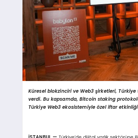
Küresel blokzinciri ve Web3 şirketleri, Türkiye
verdi. Bu kapsamda, Bitcoin staking protoko
Türkiye Web3 ekosistemiyle
ö
zel iftar etkinli
İSTANBUL
—
Türkiye’de dijital varlık sektörüne 