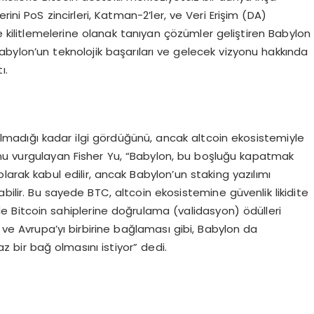
ini PoS zincirleri, Katman-2’ler, ve Veri Erişim (DA)
 kilitlemelerine olanak tanıyan çözümler geliştiren Babylon
 Babylon’un teknolojik başarıları ve gelecek vizyonu hakkında
ı.
lmadığı kadar ilgi gördüğünü, ancak altcoin ekosistemiyle
unu vurgulayan Fisher Yu, “Babylon, bu boşluğu kapatmak
 olarak kabul edilir, ancak Babylon’un staking yazılımı
abilir. Bu sayede BTC, altcoin ekosistemine güvenlik likidite
er de Bitcoin sahiplerine doğrulama (validasyon) ödülleri
a ve Avrupa’yı birbirine bağlaması gibi, Babylon da
maz bir bağ olmasını istiyor” dedi.