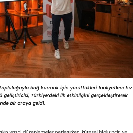
 topluluğuyla bağ kurmak için yürüttükleri faaliyetlere hız
lü
geli
ştiricisi, Türkiye
’
deki ilk etkinliğini gerçekleştirerek
ğinde bir araya geldi.
ilişkin yasal düzenlemeler netleşirken, küresel blokzinciri ve