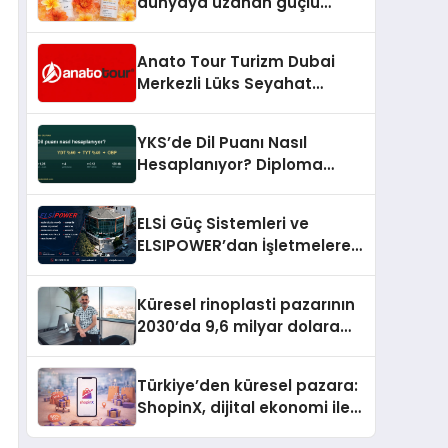
dünyaya uzanan güçlü
büyümesini sürdürüyor
Anato Tour Turizm Dubai
Merkezli Lüks Seyahat
Hizmetleriyle Küresel
Turizmde Öne Çıkıyor
YKS’de Dil Puanı Nasıl
Hesaplanıyor? Diploma
Notunun Gizli Etkisi
ELSİ Güç Sistemleri ve
ELSIPOWER’dan İşletmelere
Güvenilir Enerji Çözümleri
Küresel rinoplasti pazarının
2030’da 9,6 milyar dolara
ulaşması bekleniyor
Türkiye’den küresel pazara:
ShopinX, dijital ekonomi ile
gerçek dünya alışverişini bir