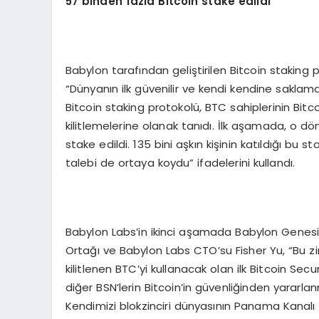
57 binden fazla Bitcoin stake edildi
Babylon tarafından geliştirilen Bitcoin stakin
“Dünyanın ilk güvenilir ve kendi kendine saklam
Bitcoin staking protokolü, BTC sahiplerinin Bitcoi
kilitlemelerine olanak tanıdı. İlk aşamada, o dö
stake edildi. 135 bini aşkın kişinin katıldığı bu 
talebi de ortaya koydu” ifadelerini kullandı.
Babylon Labs’in ikinci aşamada Babylon Genesis 
Ortağı ve Babylon Labs CTO’su Fisher Yu, “Bu zin
kilitlenen BTC’yi kullanacak olan ilk Bitcoin S
diğer BSN’lerin Bitcoin’in güvenliğinden yararla
Kendimizi blokzinciri dünyasının Panama Kanalı 