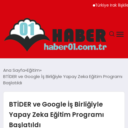
Türkiye Irak İlişkileri Ye
ANASAYFA
Ana Sayfa
Eğitim
BTİDER ve Google İş Birliğiyle Yapay Zeka Eğitim Programı
ADANA
Başlatıldı
YAŞAM
BTİDER ve Google İş Birliğiyle
GÜNDEM
Yapay Zeka Eğitim Programı
Başlatıldı
MAGAZIN