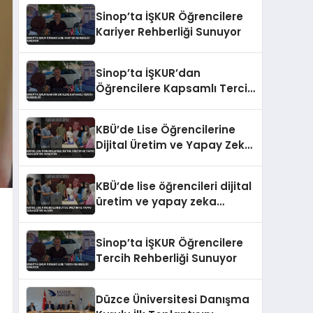
Eğitimi
Sinop’ta İŞKUR Öğrencilere
Kariyer Rehberliği Sunuyor
Sinop’ta İŞKUR’dan
Öğrencilere Kapsamlı Tercih
Rehberliği
KBÜ’de Lise Öğrencilerine
Dijital Üretim ve Yapay Zeka
Eğitimi Veriliyor
KBÜ’de lise öğrencileri dijital
üretim ve yapay zeka
eğitimi alıyor
Sinop’ta İŞKUR Öğrencilere
Tercih Rehberliği Sunuyor
Düzce Üniversitesi Danışma