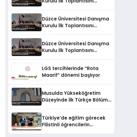
Kurulu İlk Toplantısını
Gerçekleştirdi
Düzce Üniversitesi Danışma
Kurulu İlk Toplantısını
Tamamladı
Düzce Üniversitesi Danışma
Kurulu İlk Toplantısını
Gerçekleştirdi
LGS tercihlerinde “Rota
Maarif” dönemi başlıyor
Musulda Yükseköğretim
Düzeyinde İlk Türkçe Bölümü
Açıldı
Türkiye’de eğitim görecek
Filistinli öğrencilerin
masraflarını Baykar