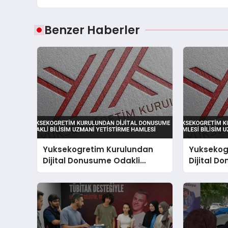
Benzer Haberler
Yuksekogretim Kurulundan
Yuksekog
Dijital Donusume Odakli
Dijital D
Bilisim Uzmani Yetistirme
Bilisim Uz
Hamlesi