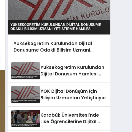
Yuksekogretim Kurulundan Dijital
Donusume Odakli Bilisim Uzmani
Yetistirme Hamlesi
Yuksekogretim Kurulundan
Dijital Donusum Hamlesi
Bilisim Uzmani Yetistiriliyor
YOK Dijital Dönüşüm İçin
Bilişim Uzmanları Yetiştiriyor
Karabük Üniversitesi’nde
Lise Öğrencilerine Dijital
Üretim ve Yapay Zeka