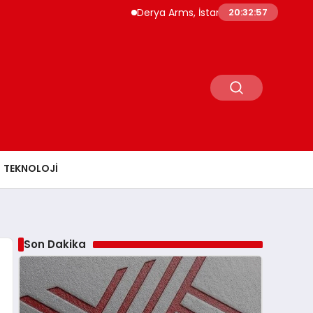
Derya Arms, İstanbul Prohunt 2026’da yeni 
20:32:58
TEKNOLOJI
Son Dakika