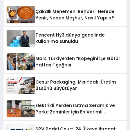
Cihazlarında Dürüst Teknik Destek
Deneyimi
Çakallı Menemeni Rehberi: Nerede
Yenir, Neden Meşhur, Nasıl Yapılır?
Tencent Hy3 dünya genelinde
kullanıma sunuldu
Mars Türkiye’den “Köpeğini İşe Götür
Haftası” çağrısı
Cesur Packaging, Mısır’daki Üretim
Üssünü Büyütüyor
Elektrikli Yerden Isıtma Seramik ve
Parke Zeminler İçin En Verimli
Çözümler
SRV Padel Court, 24 Ülkeye İhracat