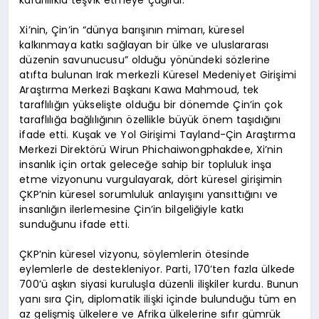
Xi’nin, Çin’in “dünya barışının mimarı, küresel
kalkınmaya katkı sağlayan bir ülke ve uluslararası
düzenin savunucusu” olduğu yönündeki sözlerine
atıfta bulunan Irak merkezli Küresel Medeniyet Girişimi
Araştırma Merkezi Başkanı Kawa Mahmoud, tek
taraflılığın yükselişte olduğu bir dönemde Çin’in çok
taraflılığa bağlılığının özellikle büyük önem taşıdığını
ifade etti. Kuşak ve Yol Girişimi Tayland-Çin Araştırma
Merkezi Direktörü Wirun Phichaiwongphakdee, Xi’nin
insanlık için ortak geleceğe sahip bir topluluk inşa
etme vizyonunu vurgulayarak, dört küresel girişimin
ÇKP’nin küresel sorumluluk anlayışını yansıttığını ve
insanlığın ilerlemesine Çin’in bilgeliğiyle katkı
sunduğunu ifade etti.
ÇKP’nin küresel vizyonu, söylemlerin ötesinde
eylemlerle de destekleniyor. Parti, 170’ten fazla ülkede
700’ü aşkın siyasi kuruluşla düzenli ilişkiler kurdu. Bunun
yanı sıra Çin, diplomatik ilişki içinde bulunduğu tüm en
az gelişmiş ülkelere ve Afrika ülkelerine sıfır gümrük