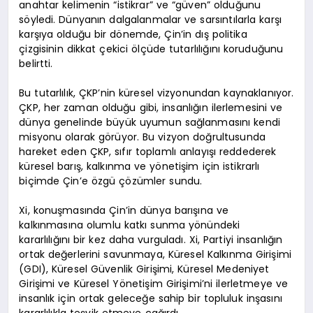
anahtar kelimenin “istikrar” ve “güven” olduğunu
söyledi. Dünyanın dalgalanmalar ve sarsıntılarla karşı
karşıya olduğu bir dönemde, Çin’in dış politika
çizgisinin dikkat çekici ölçüde tutarlılığını koruduğunu
belirtti.
Bu tutarlılık, ÇKP’nin küresel vizyonundan kaynaklanıyor.
ÇKP, her zaman olduğu gibi, insanlığın ilerlemesini ve
dünya genelinde büyük uyumun sağlanmasını kendi
misyonu olarak görüyor. Bu vizyon doğrultusunda
hareket eden ÇKP, sıfır toplamlı anlayışı reddederek
küresel barış, kalkınma ve yönetişim için istikrarlı
biçimde Çin’e özgü çözümler sundu.
Xi, konuşmasında Çin’in dünya barışına ve
kalkınmasına olumlu katkı sunma yönündeki
kararlılığını bir kez daha vurguladı. Xi, Partiyi insanlığın
ortak değerlerini savunmaya, Küresel Kalkınma Girişimi
(GDI), Küresel Güvenlik Girişimi, Küresel Medeniyet
Girişimi ve Küresel Yönetişim Girişimi’ni ilerletmeye ve
insanlık için ortak geleceğe sahip bir topluluk inşasını
kararlılıkla teşvik etmeye çağırdı.