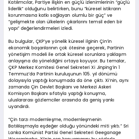
Katılımcılar, Partiye ilişkin en güçlü izlenimlerinin “güçlü
liderlik” olduğunu belirtirken, bunu “küresel istikrarın
korunmasına katkı sağlayan olumlu bir güç” ve
“gelişmekte olan ülkelerin çıkarlarını temsil eden bir
yapı” değerlendirmeleri izledi.
Bu bulgular, ÇKP’ye yönelik küresel ilginin Çin’in
ekonomik başarılarının çok ötesine geçerek, Partinin
yönetişim modeli ile ortak küresel sorunlara yaklaşım
anlayışına da yöneldiğini ortaya koyuyor. Bu temalar,
ÇKP Merkez Komitesi Genel Sekreteri Xi Jinping’in 1
Temmuz’da Partinin kuruluşunun 105. yıl dönümü
dolayısıyla yaptığı konuşmada da öne çıktı. Xi’nin, aynı
zamanda Çin Devlet Başkanı ve Merkezi Askeri
Komisyon Başkanı sıfatıyla yaptığı konuşma,
uluslararası gözlemciler arasında da geniş yankı
uyandırdı.
“Çin tarzı modernleşme, modernleşmenin
Batılılaşmayla eşdeğer olduğu yönündeki miti yıktı.” Sri
Lanka Komünist Partisi Genel Sekreteri Geeganage
Weerasinghe, Xi’nin son konuşmasını bu sözlerle