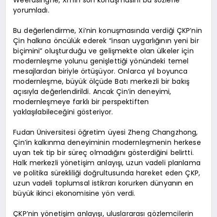
yorumladı.
Bu değerlendirme, Xi’nin konuşmasında verdiği ÇKP’nin
Çin halkına öncülük ederek “insan uygarlığının yeni bir
biçimini” oluşturduğu ve gelişmekte olan ülkeler için
modernleşme yolunu genişlettiği yönündeki temel
mesajlardan biriyle örtüşüyor. Onlarca yıl boyunca
modernleşme, büyük ölçüde Batı merkezli bir bakış
açısıyla değerlendirildi. Ancak Çin’in deneyimi,
modernleşmeye farklı bir perspektiften
yaklaşılabileceğini gösteriyor.
Fudan Üniversitesi öğretim üyesi Zheng Changzhong,
Çin’in kalkınma deneyiminin modernleşmenin herkese
uyan tek tip bir süreç olmadığını gösterdiğini belirtti.
Halk merkezli yönetişim anlayışı, uzun vadeli planlama
ve politika sürekliliği doğrultusunda hareket eden ÇKP,
uzun vadeli toplumsal istikrarı korurken dünyanın en
büyük ikinci ekonomisine yön verdi.
ÇKP’nin yönetişim anlayışı, uluslararası gözlemcilerin