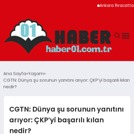
Ankara İhracatta Rekor K
ANASAYFA
Ana Sayfa
Yaşam
CGTN: Dünya şu sorunun yanıtını arıyor: ÇKP’yi başarılı kılan
ADANA
nedir?
YAŞAM
CGTN: Dünya şu sorunun yanıtını
GÜNDEM
arıyor: ÇKP’yi başarılı kılan
nedir?
MAGAZIN