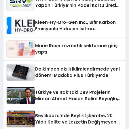
Yapan Türkiye’nin Padel Kortu Üretim
Gücü
Kleen-Hy-Dro-Gen Inc., Sıfır Karbon
Emisyonlu Hidrojen Isıtma
Teknolojisinde ISO ve TSSA
Düzenleyici Onaylarını Aldı
Marie Rose kozmetik sektörüne giriş
yaptı
Daikin’den akıllı iklimlendirmede yeni
dönem: Madoka Plus Türkiye’de
Türkiye ve Irak’taki Dev Projelerin
Mimarı Ahmet Hasan Salim Beyoğlu,
10 Milyon Metrekarelik “Al Yusuf
Holding Industrial City” Projesini
Beylikdüzü’nde Beylik İşkembe, 20
Hayata Geçirecek
Yıldır Kalite ve Lezzetin Değişmeyen
Adresi