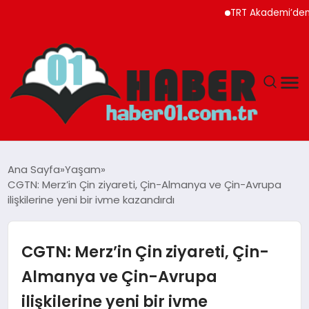
TRT Akademi’den Ağust
ANASAYFA
Ana Sayfa
Yaşam
CGTN: Merz’in Çin ziyareti, Çin-Almanya ve Çin-Avrupa
ADANA
ilişkilerine yeni bir ivme kazandırdı
YAŞAM
CGTN: Merz’in Çin ziyareti, Çin-
GÜNDEM
Almanya ve Çin-Avrupa
ilişkilerine yeni bir ivme
MAGAZIN