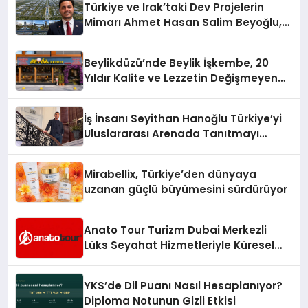
Türkiye ve Irak’taki Dev Projelerin
Mimarı Ahmet Hasan Salim Beyoğlu,
10 Milyon Metrekarelik “Al Yusuf
Holding Industrial City” Projesini
Beylikdüzü’nde Beylik İşkembe, 20
Hayata Geçirecek
Yıldır Kalite ve Lezzetin Değişmeyen
Adresi
İş İnsanı Seyithan Hanoğlu Türkiye’yi
Uluslararası Arenada Tanıtmayı
Hedefliyor
Mirabellix, Türkiye’den dünyaya
uzanan güçlü büyümesini sürdürüyor
Anato Tour Turizm Dubai Merkezli
Lüks Seyahat Hizmetleriyle Küresel
Turizmde Öne Çıkıyor
YKS’de Dil Puanı Nasıl Hesaplanıyor?
Diploma Notunun Gizli Etkisi