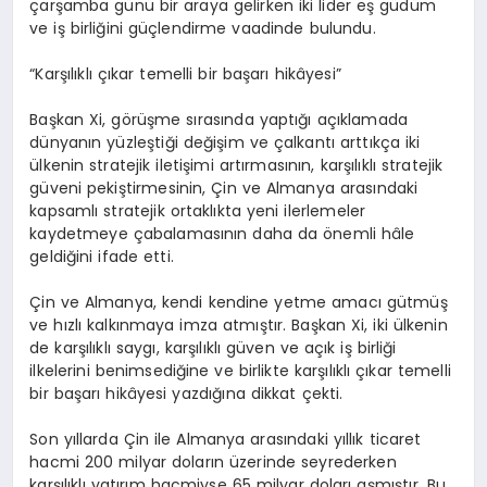
çarşamba günü bir araya gelirken iki lider eş güdüm
ve iş birliğini güçlendirme vaadinde bulundu.
“Karşılıklı çıkar temelli bir başarı hikâyesi”
Başkan Xi, görüşme sırasında yaptığı açıklamada
dünyanın yüzleştiği değişim ve çalkantı arttıkça iki
ülkenin stratejik iletişimi artırmasının, karşılıklı stratejik
güveni pekiştirmesinin, Çin ve Almanya arasındaki
kapsamlı stratejik ortaklıkta yeni ilerlemeler
kaydetmeye çabalamasının daha da önemli hâle
geldiğini ifade etti.
Çin ve Almanya, kendi kendine yetme amacı gütmüş
ve hızlı kalkınmaya imza atmıştır. Başkan Xi, iki ülkenin
de karşılıklı saygı, karşılıklı güven ve açık iş birliği
ilkelerini benimsediğine ve birlikte karşılıklı çıkar temelli
bir başarı hikâyesi yazdığına dikkat çekti.
Son yıllarda Çin ile Almanya arasındaki yıllık ticaret
hacmi 200 milyar doların üzerinde seyrederken
karşılıklı yatırım hacmiyse 65 milyar doları aşmıştır. Bu