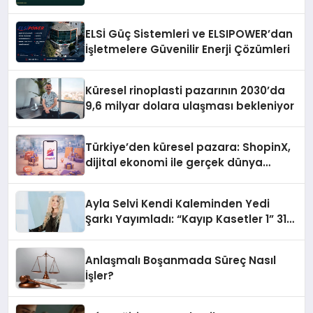
ELSİ Güç Sistemleri ve ELSIPOWER’dan
İşletmelere Güvenilir Enerji Çözümleri
Küresel rinoplasti pazarının 2030’da
9,6 milyar dolara ulaşması bekleniyor
Türkiye’den küresel pazara: ShopinX,
dijital ekonomi ile gerçek dünya
alışverişini bir araya getirmeyi
hedefliyor
Ayla Selvi Kendi Kaleminden Yedi
Şarkı Yayımladı: “Kayıp Kasetler 1” 31
Temmuz’da Çıktı
Anlaşmalı Boşanmada Süreç Nasıl
İşler?