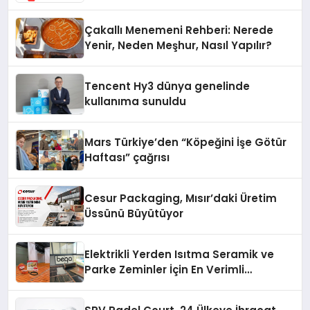
Cihazlarında Dürüst Teknik Destek
Deneyimi
Çakallı Menemeni Rehberi: Nerede
Yenir, Neden Meşhur, Nasıl Yapılır?
Tencent Hy3 dünya genelinde
kullanıma sunuldu
Mars Türkiye’den “Köpeğini İşe Götür
Haftası” çağrısı
Cesur Packaging, Mısır’daki Üretim
Üssünü Büyütüyor
Elektrikli Yerden Isıtma Seramik ve
Parke Zeminler İçin En Verimli
Çözümler