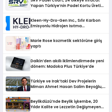
SRV Padel Court, 24 Ülkeye İhracat
Yapan Türkiye’nin Padel Kortu Üretim
Gücü
Kleen-Hy-Dro-Gen Inc., Sıfır Karbon
Emisyonlu Hidrojen Isıtma
Teknolojisinde ISO ve TSSA
Düzenleyici Onaylarını Aldı
Marie Rose kozmetik sektörüne giriş
yaptı
Daikin’den akıllı iklimlendirmede yeni
dönem: Madoka Plus Türkiye’de
Türkiye ve Irak’taki Dev Projelerin
Mimarı Ahmet Hasan Salim Beyoğlu,
10 Milyon Metrekarelik “Al Yusuf
Holding Industrial City” Projesini
Beylikdüzü’nde Beylik İşkembe, 20
Hayata Geçirecek
Yıldır Kalite ve Lezzetin Değişmeyen