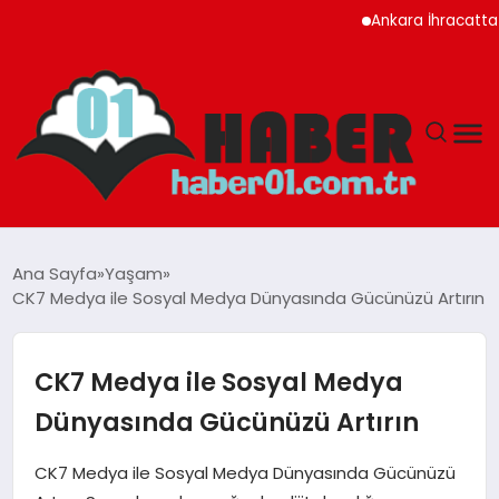
Ankara İhracatta Rekor
ANASAYFA
Ana Sayfa
Yaşam
CK7 Medya ile Sosyal Medya Dünyasında Gücünüzü Artırın
ADANA
YAŞAM
CK7 Medya ile Sosyal Medya
Dünyasında Gücünüzü Artırın
GÜNDEM
CK7 Medya ile Sosyal Medya Dünyasında Gücünüzü
MAGAZIN