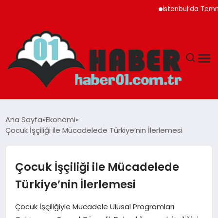
İstanbul’da Temmuz Ayı 
ANASAYFA
Ana Sayfa
Ekonomi
Çocuk İşçiliği ile Mücadelede Türkiye’nin İlerlemesi
ADANA
YAŞAM
Çocuk İşçiliği ile Mücadelede
Türkiye’nin İlerlemesi
GÜNDEM
Çocuk İşçiliğiyle Mücadele Ulusal Programları
MAGAZIN