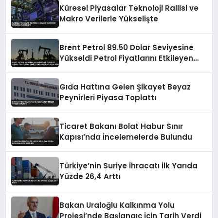
Küresel Piyasalar Teknoloji Rallisi ve
Makro Verilerle Yükselişte
Brent Petrol 89.50 Dolar Seviyesine
Yükseldi Petrol Fiyatlarını Etkileyen
Faktörler Açıklandı
Gıda Hattına Gelen Şikayet Beyaz
Peynirleri Piyasa Toplattı
Ticaret Bakanı Bolat Habur Sınır
Kapısı’nda İncelemelerde Bulundu
Türkiye’nin Suriye İhracatı İlk Yarıda
Yüzde 26,4 Arttı
Bakan Uraloğlu Kalkınma Yolu
Projesi’nde Başlangıç İçin Tarih Verdi