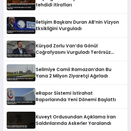
tehdidi itirafları
İletişim Başkanı Duran AB’nin Vizyon
Eksikliğini Vurguladı
Kürşad Zorlu Van’da Gönül
Coğrafyasını Vurguladı Terörsüz
Türkiye Vurgusu Yaptı
Selimiye Camii Ramazan’dan Bu
Yana 2 Milyon Ziyaretçi Ağırladı
eRapor Sistemi İstirahat
Raporlarında Yeni Dönemi Başlattı
Kuveyt Ordusundan Açıklama İran
Saldırılarında Askerler Yaralandı