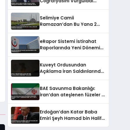
Coğrafyasını Vurguladı
Terörsüz Türkiye Vurgusu
Yaptı
Selimiye Camii
Ramazan’dan Bu Yana 2
Milyon Ziyaretçi Ağırladı
eRapor Sistemi İstirahat
Raporlarında Yeni Dönemi
Başlattı
Kuveyt Ordusundan
Açıklama İran Saldırılarında
Askerler Yaralandı
BAE Savunma Bakanlığı:
İran’dan ateşlenen füzeler 2
yakıt tankerine isabet etti 1
ölü 8 yaralı
Erdoğan’dan Katar Baba
Emiri Şeyh Hamad bin Halife
El Sani için taziye mesajı