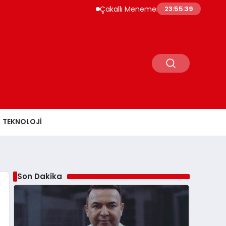
Çakallı Menemeni Rehberi: Nerede Yenir, Ne
23:55:40
TEKNOLOJI
Son Dakika