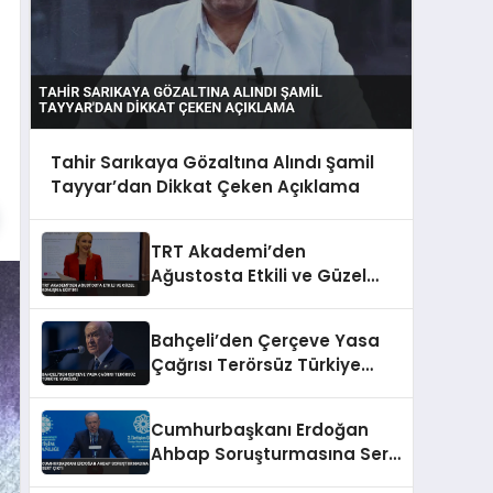
Tahir Sarıkaya Gözaltına Alındı Şamil
Tayyar’dan Dikkat Çeken Açıklama
TRT Akademi’den
Ağustosta Etkili ve Güzel
Konuşma Eğitimi
Bahçeli’den Çerçeve Yasa
Çağrısı Terörsüz Türkiye
Vurgusu
Cumhurbaşkanı Erdoğan
Ahbap Soruşturmasına Sert
Çıktı