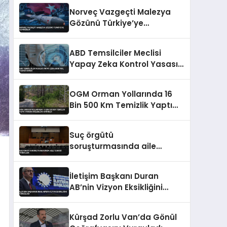
Norveç Vazgeçti Malezya
Gözünü Türkiye’ye
Çevirebilir
ABD Temsilciler Meclisi
Yapay Zeka Kontrol Yasası
Sundu
OGM Orman Yollarında 16
Bin 500 Km Temizlik Yaptı
Yangın Önlemleri Artırıldı
Suç örgütü
soruşturmasında aile
tehdidi itirafları
İletişim Başkanı Duran
AB’nin Vizyon Eksikliğini
Vurguladı
Kürşad Zorlu Van’da Gönül