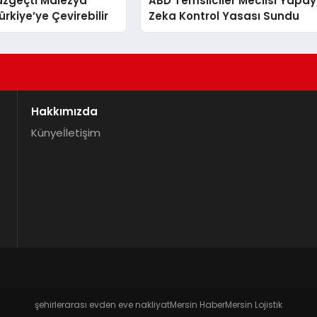
azgeçti Malezya
ABD Temsilciler Meclisi Yapay
rkiye’ye Çevirebilir
Zeka Kontrol Yasası Sundu
Hakkımızda
Künye
İletişim
şehirlerarası evden eve nakliyat
Mersin Haber
Mersin Lojistik