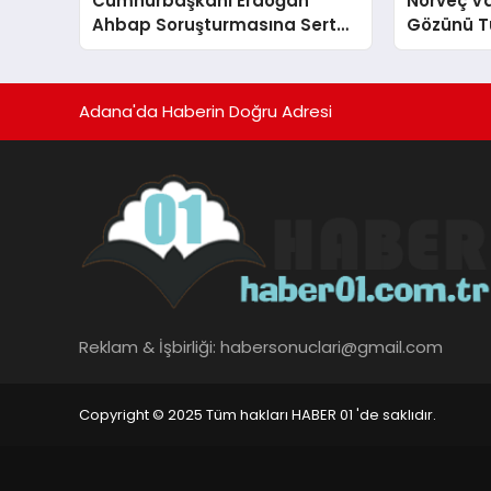
Cumhurbaşkanı Erdoğan
Norveç V
Ahbap Soruşturmasına Sert
Gözünü Tü
Çıktı
Adana'da Haberin Doğru Adresi
Reklam & İşbirliği:
habersonuclari@gmail.com
Copyright © 2025 Tüm hakları HABER 01 'de saklıdır.