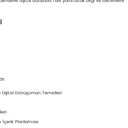
rslerle dijital dünyada fark yaratacak bilgi ve becerilere
i
ir:
e Dijital Dönüşümün Temelleri
leri
e İçerik Planlaması