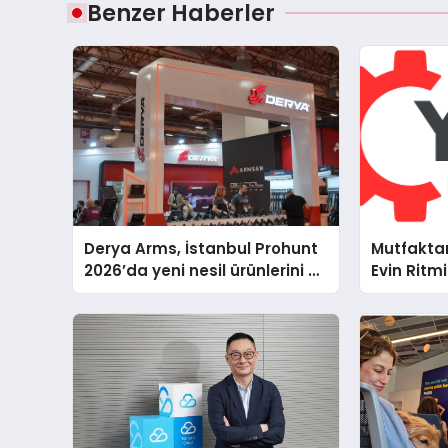
Benzer Haberler
Derya Arms, İstanbul Prohunt
Mutfakta
2026’da yeni nesil ürünlerini ve
Evin Ritm
global marka vizyonunu
Electrolu
sergiledi
Teknik D