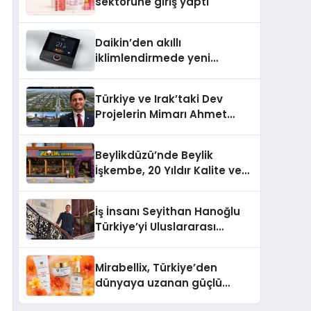
sektörüne giriş yaptı
Daikin’den akıllı
iklimlendirmede yeni
dönem: Madoka Plus
Türkiye’de
Türkiye ve Irak’taki Dev
Projelerin Mimarı Ahmet
Hasan Salim Beyoğlu, 10
Milyon Metrekarelik “Al Yusuf
Beylikdüzü’nde Beylik
Holding Industrial City”
İşkembe, 20 Yıldır Kalite ve
Projesini Hayata Geçirecek
Lezzetin Değişmeyen Adresi
İş İnsanı Seyithan Hanoğlu
Türkiye’yi Uluslararası
Arenada Tanıtmayı
Hedefliyor
Mirabellix, Türkiye’den
dünyaya uzanan güçlü
büyümesini sürdürüyor