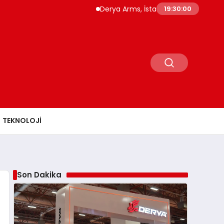
Derya Arms, İstanbul Prohunt 2026’da yeni ne
19:30:01
TEKNOLOJI
Son Dakika