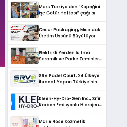
Mars Türkiye’den “Köpeğini
İşe Götür Haftası” çağrısı
Cesur Packaging, Mısır’daki
Üretim Üssünü Büyütüyor
Elektrikli Yerden Isıtma
Seramik ve Parke Zeminler
İçin En Verimli Çözümler
SRV Padel Court, 24 Ülkeye
İhracat Yapan Türkiye’nin
Padel Kortu Üretim Gücü
Kleen-Hy-Dro-Gen Inc., Sıfır
Karbon Emisyonlu Hidrojen
Isıtma Teknolojisinde ISO ve
TSSA Düzenleyici Onaylarını
Marie Rose kozmetik
Aldı