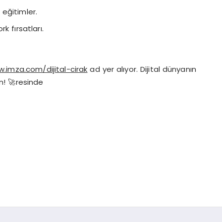
eğitimler.
 fırsatları.
.imza.com/dijital-cirak
ad yer alıyor. Dijital dünyanın
n! 🚀resinde