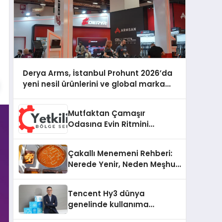
Derya Arms, İstanbul Prohunt 2026’da
yeni nesil ürünlerini ve global marka
vizyonunu sergiledi
Mutfaktan Çamaşır
Odasına Evin Ritmini
Korumak: Electrolux
Cihazlarında Dürüst Teknik
Çakallı Menemeni Rehberi:
Destek Deneyimi
Nerede Yenir, Neden Meşhur,
Nasıl Yapılır?
Tencent Hy3 dünya
genelinde kullanıma
sunuldu