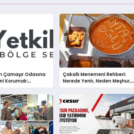
n Çamaşır Odasına
Çakallı Menemeni Rehberi:
ini Korumak:
Nerede Yenir, Neden Meşhur,
x Cihazlarında Dürüst
Nasıl Yapılır?
estek Deneyimi