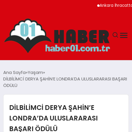
Ankara İhracatta Rekor
ANASAYFA
Ana Sayfa
Yaşam
DİLBİLİMCİ DERYA ŞAHİN’E LONDRA’DA ULUSLARARASI BAŞARI
ADANA
ÖDÜLÜ
YAŞAM
DİLBİLİMCİ DERYA ŞAHİN’E
GÜNDEM
LONDRA’DA ULUSLARARASI
BAŞARI ÖDÜLÜ
MAGAZIN