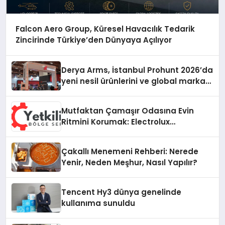
Falcon Aero Group, Küresel Havacılık Tedarik
Zincirinde Türkiye’den Dünyaya Açılıyor
Derya Arms, İstanbul Prohunt 2026’da
yeni nesil ürünlerini ve global marka
vizyonunu sergiledi
Mutfaktan Çamaşır Odasına Evin
Ritmini Korumak: Electrolux
Cihazlarında Dürüst Teknik Destek
Deneyimi
Çakallı Menemeni Rehberi: Nerede
Yenir, Neden Meşhur, Nasıl Yapılır?
Tencent Hy3 dünya genelinde
kullanıma sunuldu