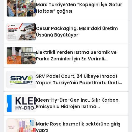
Mars Türkiye’den “Köpeğini İşe Götür
Haftası” çağrısı
Cesur Packaging, Mısır’daki Üretim
Üssünü Büyütüyor
Elektrikli Yerden Isıtma Seramik ve
Parke Zeminler İçin En Verimli
Çözümler
SRV Padel Court, 24 Ülkeye İhracat
Yapan Türkiye’nin Padel Kortu Üretim
Gücü
Kleen-Hy-Dro-Gen Inc., Sıfır Karbon
Emisyonlu Hidrojen Isıtma
Teknolojisinde ISO ve TSSA
Düzenleyici Onaylarını Aldı
Marie Rose kozmetik sektörüne giriş
yaptı