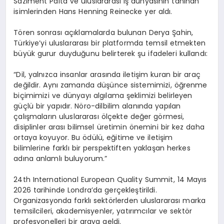
Saziment Palta ve uluslararası iş dünyasının tanınan
isimlerinden Hans Henning Reinecke yer aldı.
Tören sonrası açıklamalarda bulunan Derya Şahin,
Türkiye’yi uluslararası bir platformda temsil etmekten
büyük gurur duyduğunu belirterek şu ifadeleri kullandı:
“Dil, yalnızca insanlar arasında iletişim kuran bir araç
değildir. Aynı zamanda düşünce sistemimizi, öğrenme
biçimimizi ve dünyayı algılama şeklimizi belirleyen
güçlü bir yapıdır. Nöro-dilbilim alanında yapılan
çalışmaların uluslararası ölçekte değer görmesi,
disiplinler arası bilimsel üretimin önemini bir kez daha
ortaya koyuyor. Bu ödülü, eğitime ve iletişim
bilimlerine farklı bir perspektiften yaklaşan herkes
adına anlamlı buluyorum.”
24th International European Quality Summit, 14 Mayıs
2026 tarihinde Londra’da gerçekleştirildi.
Organizasyonda farklı sektörlerden uluslararası marka
temsilcileri, akademisyenler, yatırımcılar ve sektör
profesyonelleri bir araya geldi.