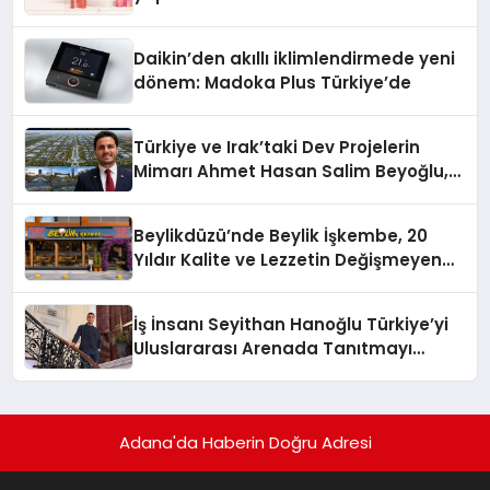
Daikin’den akıllı iklimlendirmede yeni
dönem: Madoka Plus Türkiye’de
Türkiye ve Irak’taki Dev Projelerin
Mimarı Ahmet Hasan Salim Beyoğlu,
10 Milyon Metrekarelik “Al Yusuf
Holding Industrial City” Projesini
Beylikdüzü’nde Beylik İşkembe, 20
Hayata Geçirecek
Yıldır Kalite ve Lezzetin Değişmeyen
Adresi
İş İnsanı Seyithan Hanoğlu Türkiye’yi
Uluslararası Arenada Tanıtmayı
Hedefliyor
Adana'da Haberin Doğru Adresi