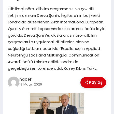
Dilbilimci, nöro-dilbilim araştırmacısı ve çok dilli
EĞITIM
iletişim uzmanı Derya Şahin, İngiltere’nin başkenti
Londra’da düzenlenen 24th International European
TEKNOLOJI
Quality Summit kapsamında uluslararası ödüle layık
görüldü. Derya Şahin’e, uluslararası nöro-dilbilim
çalışmaları ile uygulamalı dil bilimleri alanına
sağladığı katkılar nedeniyle “Excellence in Applied
Neurolinguistics and Multilingual Communication
Award” ödülü takdim edildi. Londra’da
gerçekleştirilen törende ödül, Kuzey Kıbrıs Türk…
haber
Paylaş
18 Mayıs 2026