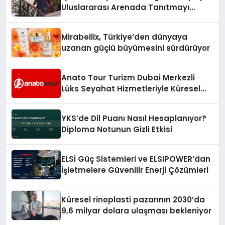
Uluslararası Arenada Tanıtmayı
Hedefliyor
Mirabellix, Türkiye’den dünyaya
uzanan güçlü büyümesini sürdürüyor
Anato Tour Turizm Dubai Merkezli
Lüks Seyahat Hizmetleriyle Küresel
Turizmde Öne Çıkıyor
YKS’de Dil Puanı Nasıl Hesaplanıyor?
Diploma Notunun Gizli Etkisi
ELSİ Güç Sistemleri ve ELSIPOWER’dan
İşletmelere Güvenilir Enerji Çözümleri
Küresel rinoplasti pazarının 2030’da
9,6 milyar dolara ulaşması bekleniyor