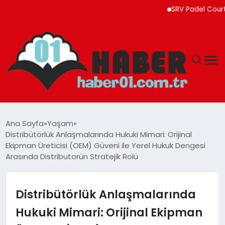
SRV Padel Court, 24 Ül
ANASAYFA
Ana Sayfa
Yaşam
Distribütörlük Anlaşmalarında Hukuki Mimari: Orijinal
ADANA
Ekipman Üreticisi (OEM) Güveni ile Yerel Hukuk Dengesi
Arasında Distributorün Stratejik Rolü
YAŞAM
Distribütörlük Anlaşmalarında
GÜNDEM
Hukuki Mimari: Orijinal Ekipman
MAGAZIN