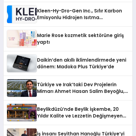
Kleen-Hy-Dro-Gen Inc., Sıfır Karbon
Emisyonlu Hidrojen Isıtma
Teknolojisinde ISO ve TSSA
Düzenleyici Onaylarını Aldı
Marie Rose kozmetik sektörüne giriş
yaptı
Daikin’den akıllı iklimlendirmede yeni
dönem: Madoka Plus Türkiye’de
Türkiye ve Irak’taki Dev Projelerin
Mimarı Ahmet Hasan Salim Beyoğlu,
10 Milyon Metrekarelik “Al Yusuf
Holding Industrial City” Projesini
Beylikdüzü’nde Beylik İşkembe, 20
Hayata Geçirecek
Yıldır Kalite ve Lezzetin Değişmeyen
Adresi
İş İnsanı Seyithan Hanoğlu Türkiye’yi