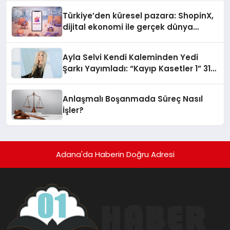
Türkiye’den küresel pazara: ShopinX,
dijital ekonomi ile gerçek dünya
alışverişini bir araya getirmeyi
hedefliyor
Ayla Selvi Kendi Kaleminden Yedi
Şarkı Yayımladı: “Kayıp Kasetler 1” 31
Temmuz’da Çıktı
Anlaşmalı Boşanmada Süreç Nasıl
İşler?
Adana'da Haberin Doğru Adresi