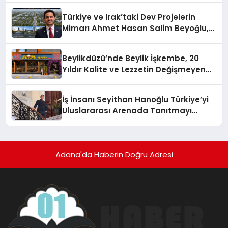
Türkiye ve Irak’taki Dev Projelerin
Mimarı Ahmet Hasan Salim Beyoğlu,
10 Milyon Metrekarelik “Al Yusuf
Holding Industrial City” Projesini
Beylikdüzü’nde Beylik İşkembe, 20
Hayata Geçirecek
Yıldır Kalite ve Lezzetin Değişmeyen
Adresi
İş İnsanı Seyithan Hanoğlu Türkiye’yi
Uluslararası Arenada Tanıtmayı
Hedefliyor
Adana'da Haberin Doğru Adresi