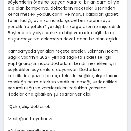
söylemlerin ötesine taşıyan yaratıcı bir anlatım diliyle
ele al
an
k
ampanya, doktorların reçeteler üzerinden
kendi meslek yolculuklarını ve maruz kaldıkları şiddeti
tanımladığı, aynı zamanda şiddetten korunmaya
yönelik “reçeteler” yazdığı bir kurgu üzerine inşa edildi.
Böylece izleyiciye yalnızca bilgi vermek değil, durup
düşünmeye ve anlamaya davet eden bir alan açıldı.
Kampanyada yer alan reçetelerdeler, Lokman Hekim
Sağlık Vakfı’nın 2024 yılında sağlıkta şiddet ile ilgili
yaptığı araştırmada doktorların kendi meslekleri için
söyledikleri söylemlere dayanıyor. Doktorların
kendilerine yazdıkları reçetelerde
, sağlık çalışanlarının
mesleğe adım atarken verdikleri emeği, üstlendikleri
sorumluluğu ve karşılaştıkları zorlukları yansıtan
ifadeler öne çık
arken
şu satırlar yer aldı:
“Çok çalış, doktor ol.
Mesleğine hayatını ver.
Yüzlerce ameliyata gir.