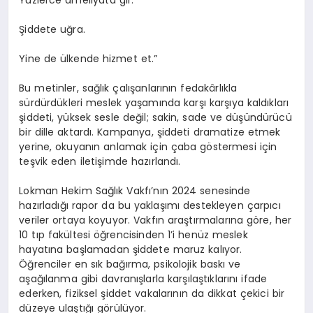
Şiddete uğra.
Yine de ülkende hizmet et.”
Bu metinler, sağlık çalışanlarının fedakârlıkla
sürdürdükleri meslek yaşamında karşı karşıya kaldıkları
şiddeti, yüksek sesle değil; sakin, sade ve düşündürücü
bir dille aktardı. Kampanya, şiddeti dramatize etmek
yerine, okuyanın
anlamak için çaba göstermesi
için
teşvik eden iletişimde hazırlandı.
Lokman Hekim Sağlık Vakfı’nın
2024 senesinde
hazırladığı rapor
da
bu yaklaşımı destekleyen çarpıcı
veriler ortaya koyuyor. Vakfın araştırmalarına göre,
her
10 tıp fakültesi öğrencisinden 1’i henüz meslek
hayatına başlamadan şiddete maruz kalıyor
.
Öğrenciler en sık bağırma, psikolojik baskı ve
aşağılanma gibi davranışlarla karşılaştıklarını ifade
ederken, fiziksel şiddet vakalarının da dikkat çekici bir
düzeye ulaştığı görülüyor.