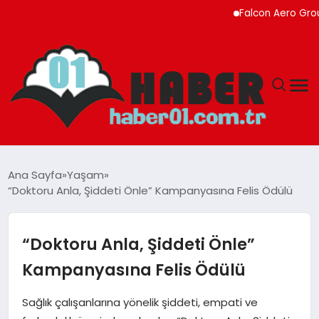
Falcon Aero Group, Kür
ANASAYFA
Ana Sayfa
Yaşam
“Doktoru Anla, Şiddeti Önle” Kampanyasına Felis Ödülü
ADANA
YAŞAM
“Doktoru Anla, Şiddeti Önle”
Kampanyasına Felis Ödülü
GÜNDEM
Sağlık çalışanlarına yönelik şiddeti, empati ve
MAGAZIN