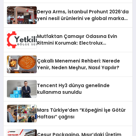
Derya Arms, İstanbul Prohunt 2026’da
yeni nesil ürünlerini ve global marka
vizyonunu sergiledi
Mutfaktan Çamaşır Odasına Evin
Ritmini Korumak: Electrolux
Cihazlarında Dürüst Teknik Destek
Deneyimi
Çakallı Menemeni Rehberi: Nerede
Yenir, Neden Meşhur, Nasıl Yapılır?
Tencent Hy3 dünya genelinde
kullanıma sunuldu
Mars Türkiye’den “Köpeğini İşe Götür
Haftası” çağrısı
Cesur Packaging, Mısır’daki Üretim