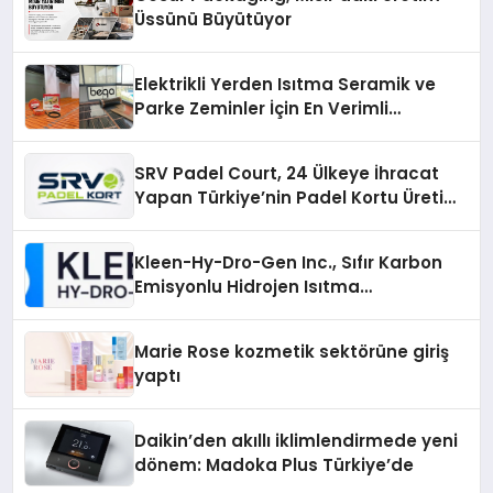
Üssünü Büyütüyor
Elektrikli Yerden Isıtma Seramik ve
Parke Zeminler İçin En Verimli
Çözümler
SRV Padel Court, 24 Ülkeye İhracat
Yapan Türkiye’nin Padel Kortu Üretim
Gücü
Kleen-Hy-Dro-Gen Inc., Sıfır Karbon
Emisyonlu Hidrojen Isıtma
Teknolojisinde ISO ve TSSA
Düzenleyici Onaylarını Aldı
Marie Rose kozmetik sektörüne giriş
yaptı
Daikin’den akıllı iklimlendirmede yeni
dönem: Madoka Plus Türkiye’de