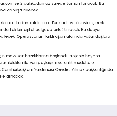
dinasyon ise 2 dakikadan az sürede tamamlanacak. Bu
yaya dönüştürülecek.
elerini ortadan kaldıracak. Tüm adli ve önleyici işlemler,
a tek bir dijital belgede birleştirilecek. Bu dosya,
edilecek. Operasyonun farklı aşamalarında vatandaşlara
in mevzuat hazırlıklarına başlandı. Projenin hayata
 sorumlulukları ile veri paylaşımı ve anlık müdahale
oje, Cumhurbaşkanı Yardımcısı Cevdet Yılmaz başkanlığında
ele alınacak.