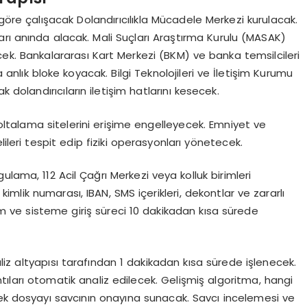
re çalışacak Dolandırıcılıkla Mücadele Merkezi kurulacak.
arı anında alacak. Mali Suçları Araştırma Kurulu (MASAK)
ecek. Bankalararası Kart Merkezi (BKM) ve banka temsilcileri
 anlık bloke koyacak. Bilgi Teknolojileri ve İletişim Kurumu
 dolandırıcıların iletişim hatlarını kesecek.
e oltalama sitelerini erişime engelleyecek. Emniyet ve
ileri tespit edip fiziki operasyonları yönetecek.
ygulama, 112 Acil Çağrı Merkezi veya kolluk birimleri
kimlik numarası, IBAN, SMS içerikleri, dekontlar ve zararlı
rim ve sisteme giriş süreci 10 dakikadan kısa sürede
iz altyapısı tarafından 1 dakikadan kısa sürede işlenecek.
tıları otomatik analiz edilecek. Gelişmiş algoritma, hangi
rek dosyayı savcının onayına sunacak. Savcı incelemesi ve