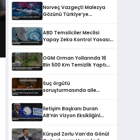
Norveç Vazgeçti Malezya
Gözünü Türkiye’ye
Çevirebilir
ABD Temsilciler Meclisi
Yapay Zeka Kontrol Yasası
Sundu
OGM Orman Yollarında 16
Bin 500 Km Temizlik Yaptı
Yangın Önlemleri Artırıldı
Suç örgütü
soruşturmasında aile
tehdidi itirafları
İletişim Başkanı Duran
AB’nin Vizyon Eksikliğini
Vurguladı
Kürşad Zorlu Van’da Gönül