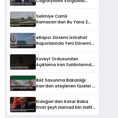
Coğrafyasını Vurguladı
Terörsüz Türkiye Vurgusu
Yaptı
Selimiye Camii
Ramazan’dan Bu Yana 2
Milyon Ziyaretçi Ağırladı
eRapor Sistemi İstirahat
Raporlarında Yeni Dönemi
Başlattı
Kuveyt Ordusundan
Açıklama İran Saldırılarında
Askerler Yaralandı
BAE Savunma Bakanlığı:
İran’dan ateşlenen füzeler 2
yakıt tankerine isabet etti 1
ölü 8 yaralı
Erdoğan’dan Katar Baba
Emiri Şeyh Hamad bin Halife
El Sani için taziye mesajı