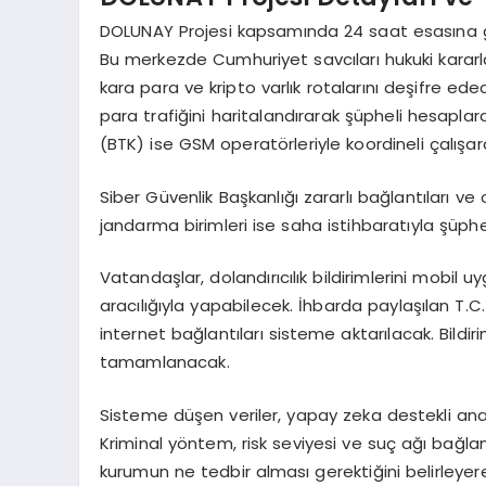
DOLUNAY Projesi kapsamında 24 saat esasına gö
Bu merkezde Cumhuriyet savcıları hukuki kararl
kara para ve kripto varlık rotalarını deşifre ed
para trafiğini haritalandırarak şüpheli hesaplara
(BTK) ise GSM operatörleriyle koordineli çalışarak
Siber Güvenlik Başkanlığı zararlı bağlantıları v
jandarma birimleri ise saha istihbaratıyla şüphel
Vatandaşlar, dolandırıcılık bildirimlerini mobil u
aracılığıyla yapabilecek. İhbarda paylaşılan T.C. 
internet bağlantıları sisteme aktarılacak. Bildi
tamamlanacak.
Sisteme düşen veriler, yapay zeka destekli anal
Kriminal yöntem, risk seviyesi ve suç ağı bağlan
kurumun ne tedbir alması gerektiğini belirleye