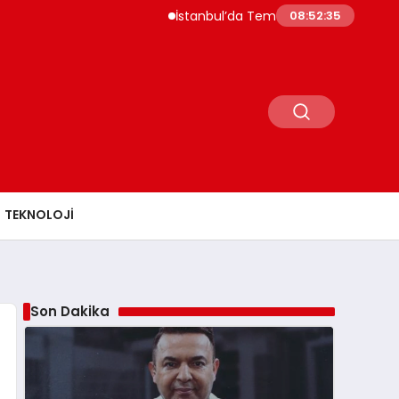
İstanbul’da Temmuz Ayı Fiyat Hareketliliği Si
08:52:36
TEKNOLOJI
Son Dakika