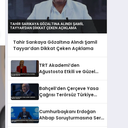
Tahir Sarıkaya Gözaltına Alındı Şamil
Tayyar’dan Dikkat Çeken Açıklama
TRT Akademi’den
Ağustosta Etkili ve Güzel
Konuşma Eğitimi
Bahçeli’den Çerçeve Yasa
Çağrısı Terörsüz Türkiye
Vurgusu
Cumhurbaşkanı Erdoğan
Ahbap Soruşturmasına Sert
Çıktı