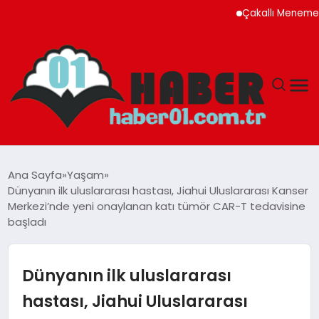
Çakallı Menemeni Rehbe
ANASAYFA
Ana Sayfa
Yaşam
Dünyanın ilk uluslararası hastası, Jiahui Uluslararası Kanser
ADANA
Merkezi’nde yeni onaylanan katı tümör CAR-T tedavisine
başladı
YAŞAM
Dünyanın ilk uluslararası
GÜNDEM
hastası, Jiahui Uluslararası
MAGAZIN