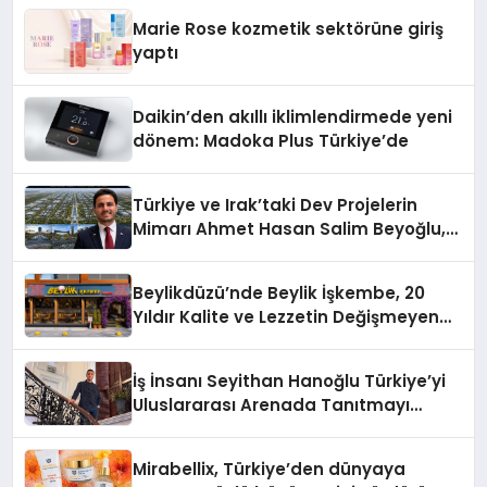
Düzenleyici Onaylarını Aldı
Marie Rose kozmetik sektörüne giriş
yaptı
Daikin’den akıllı iklimlendirmede yeni
dönem: Madoka Plus Türkiye’de
Türkiye ve Irak’taki Dev Projelerin
Mimarı Ahmet Hasan Salim Beyoğlu,
10 Milyon Metrekarelik “Al Yusuf
Holding Industrial City” Projesini
Beylikdüzü’nde Beylik İşkembe, 20
Hayata Geçirecek
Yıldır Kalite ve Lezzetin Değişmeyen
Adresi
İş İnsanı Seyithan Hanoğlu Türkiye’yi
Uluslararası Arenada Tanıtmayı
Hedefliyor
Mirabellix, Türkiye’den dünyaya