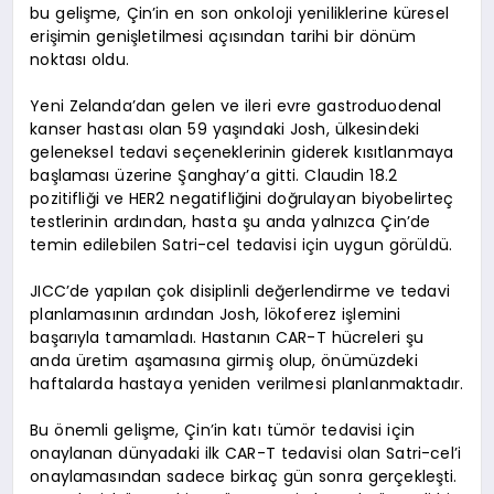
bu gelişme, Çin’in en son onkoloji yeniliklerine küresel
erişimin genişletilmesi açısından tarihi bir dönüm
noktası oldu.
Yeni Zelanda’dan gelen ve ileri evre gastroduodenal
kanser hastası olan 59 yaşındaki Josh, ülkesindeki
geleneksel tedavi seçeneklerinin giderek kısıtlanmaya
başlaması üzerine Şanghay’a gitti. Claudin 18.2
pozitifliği ve HER2 negatifliğini doğrulayan biyobelirteç
testlerinin ardından, hasta şu anda yalnızca Çin’de
temin edilebilen Satri-cel tedavisi için uygun görüldü.
JICC’de yapılan çok disiplinli değerlendirme ve tedavi
planlamasının ardından Josh, lökoferez işlemini
başarıyla tamamladı. Hastanın CAR-T hücreleri şu
anda üretim aşamasına girmiş olup, önümüzdeki
haftalarda hastaya yeniden verilmesi planlanmaktadır.
Bu önemli gelişme, Çin’in katı tümör tedavisi için
onaylanan dünyadaki ilk CAR-T tedavisi olan Satri-cel’i
onaylamasından sadece birkaç gün sonra gerçekleşti.