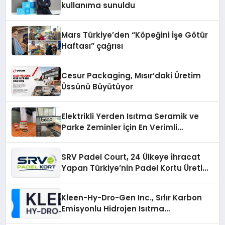
kullanıma sunuldu
Mars Türkiye’den “Köpeğini İşe Götür
Haftası” çağrısı
Cesur Packaging, Mısır’daki Üretim
Üssünü Büyütüyor
Elektrikli Yerden Isıtma Seramik ve
Parke Zeminler İçin En Verimli
Çözümler
SRV Padel Court, 24 Ülkeye İhracat
Yapan Türkiye’nin Padel Kortu Üretim
Gücü
Kleen-Hy-Dro-Gen Inc., Sıfır Karbon
Emisyonlu Hidrojen Isıtma
Teknolojisinde ISO ve TSSA