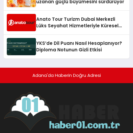
uzanan güçlü büyümesini sürdürüyor
Anato Tour Turizm Dubai Merkezli
Lüks Seyahat Hizmetleriyle Küresel
Turizmde Öne Çıkıyor
YKS’de Dil Puanı Nasıl Hesaplanıyor?
Diploma Notunun Gizli Etkisi
Adana'da Haberin Doğru Adresi