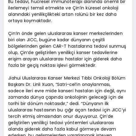
Bu tedavi, hücresel immünoterapi alanında önemli bir
ilerlemeyi temsil etmekte ve Çin’in küresel onkoloji
alanındaki yenilikçilikteki artan rolünü bir kez daha
ortaya koymaktadır.
Çin’in önde gelen uluslararası kanser merkezlerinden
biri olan JICC, bugüne kadar dünyanın çeşitli
bölgelerinden gelen CAR-T hastalarına tedavi sunmuş
olup, Çin’de geliştirilen yenilikçi kanser tedavilerine
erişim arayan uluslararası hastalar için giderek daha
fazla bir geçiş noktası işlevi görmektedir.
Jiahui Uluslararası Kanser Merkezi Tıbbi Onkoloji Bölüm
Başkanı Dr. Linli Xuan, “Satri-cel’in onaylanması,
sadece ileri evre mide kanseri hastaları için değil, aynı
zamanda dünya çapında onkolojinin geleceği için de
tarihi bir dönüm noktasıdır,” dedi. “Dünyanın ilk
uluslararası hastasının bu çığır açan tedavi için JICC’yi
tercih etmiş olmasından onur duyuyoruz. Çin’de
geliştirilen yenilikçi tedavi yöntemleri uluslararası
alanda giderek daha fazla kabul görmeye devam
ederken, bu gelişmelerden yararlanmak isteyen