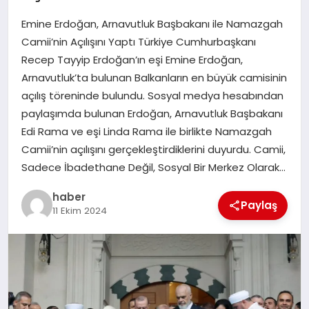
Emine Erdoğan, Arnavutluk Başbakanı ile Namazgah
EĞITIM
Camii’nin Açılışını Yaptı Türkiye Cumhurbaşkanı
Recep Tayyip Erdoğan’ın eşi Emine Erdoğan,
TEKNOLOJI
Arnavutluk’ta bulunan Balkanların en büyük camisinin
açılış töreninde bulundu. Sosyal medya hesabından
paylaşımda bulunan Erdoğan, Arnavutluk Başbakanı
Edi Rama ve eşi Linda Rama ile birlikte Namazgah
Camii’nin açılışını gerçekleştirdiklerini duyurdu. Camii,
Sadece İbadethane Değil, Sosyal Bir Merkez Olarak…
haber
Paylaş
11 Ekim 2024