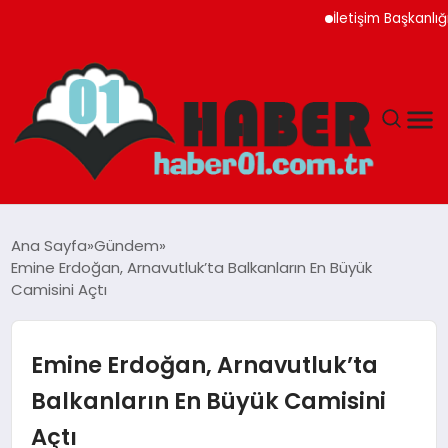
İletişim Başkanlığı Ayı
ANASAYFA
Ana Sayfa
Gündem
Emine Erdoğan, Arnavutluk’ta Balkanların En Büyük
ADANA
Camisini Açtı
YAŞAM
Emine Erdoğan, Arnavutluk’ta
GÜNDEM
Balkanların En Büyük Camisini
Açtı
MAGAZIN