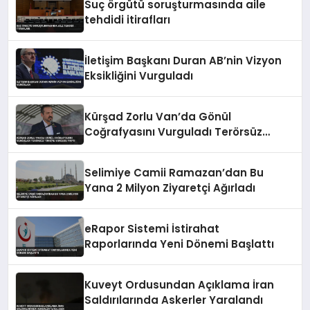
Suç örgütü soruşturmasında aile
tehdidi itirafları
İletişim Başkanı Duran AB’nin Vizyon
Eksikliğini Vurguladı
Kürşad Zorlu Van’da Gönül
Coğrafyasını Vurguladı Terörsüz
Türkiye Vurgusu Yaptı
Selimiye Camii Ramazan’dan Bu
Yana 2 Milyon Ziyaretçi Ağırladı
eRapor Sistemi İstirahat
Raporlarında Yeni Dönemi Başlattı
Kuveyt Ordusundan Açıklama İran
Saldırılarında Askerler Yaralandı