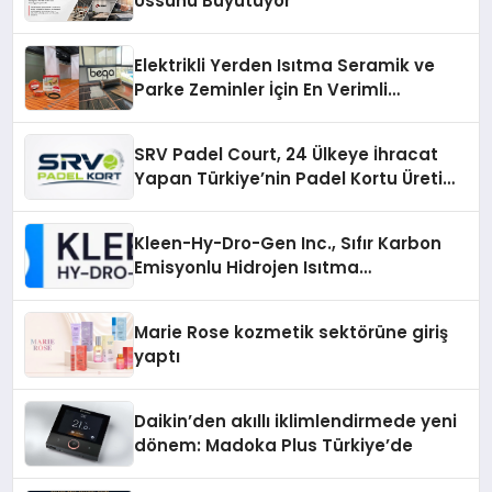
Üssünü Büyütüyor
Elektrikli Yerden Isıtma Seramik ve
Parke Zeminler İçin En Verimli
Çözümler
SRV Padel Court, 24 Ülkeye İhracat
Yapan Türkiye’nin Padel Kortu Üretim
Gücü
Kleen-Hy-Dro-Gen Inc., Sıfır Karbon
Emisyonlu Hidrojen Isıtma
Teknolojisinde ISO ve TSSA
Düzenleyici Onaylarını Aldı
Marie Rose kozmetik sektörüne giriş
yaptı
Daikin’den akıllı iklimlendirmede yeni
dönem: Madoka Plus Türkiye’de