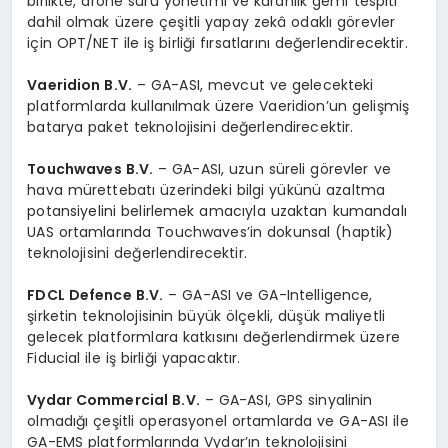
birlikte, drone sürü yönetimi ve karanlık gemi tespiti
dahil olmak üzere çeşitli yapay zekâ odaklı görevler
için OPT/NET ile iş birliği fırsatlarını değerlendirecektir.
Vaeridion B.V.
– GA-ASI, mevcut ve gelecekteki
platformlarda kullanılmak üzere Vaeridion’un gelişmiş
batarya paket teknolojisini değerlendirecektir.
Touchwaves B.V.
– GA-ASI, uzun süreli görevler ve
hava mürettebatı üzerindeki bilgi yükünü azaltma
potansiyelini belirlemek amacıyla uzaktan kumandalı
UAS ortamlarında Touchwaves’in dokunsal (haptik)
teknolojisini değerlendirecektir.
FDCL Defence B.V.
– GA-ASI ve GA-Intelligence,
şirketin teknolojisinin büyük ölçekli, düşük maliyetli
gelecek platformlara katkısını değerlendirmek üzere
Fiducial ile iş birliği yapacaktır.
Vydar Commercial B.V.
– GA-ASI, GPS sinyalinin
olmadığı çeşitli operasyonel ortamlarda ve GA-ASI ile
GA-EMS platformlarında Vydar’ın teknolojisini