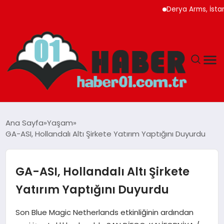
Derya Arms, İstanbul Pr
ANASAYFA
Ana Sayfa
Yaşam
GA-ASI, Hollandalı Altı Şirkete Yatırım Yaptığını Duyurdu
ADANA
YAŞAM
GA-ASI, Hollandalı Altı Şirkete
Yatırım Yaptığını Duyurdu
GÜNDEM
Son Blue Magic Netherlands etkinliğinin ardından
MAGAZIN