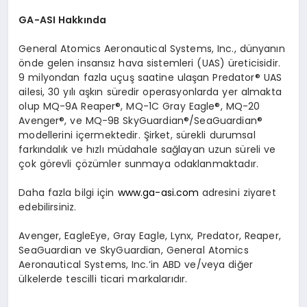
GA-ASI Hakkında
General Atomics Aeronautical Systems, Inc., dünyanın
önde gelen insansız hava sistemleri (UAS) üreticisidir.
9 milyondan fazla uçuş saatine ulaşan Predator® UAS
ailesi, 30 yılı aşkın süredir operasyonlarda yer almakta
olup MQ-9A Reaper®, MQ-1C Gray Eagle®, MQ-20
Avenger®, ve MQ-9B SkyGuardian®/SeaGuardian®
modellerini içermektedir. Şirket, sürekli durumsal
farkındalık ve hızlı müdahale sağlayan uzun süreli ve
çok görevli çözümler sunmaya odaklanmaktadır.
Daha fazla bilgi için
www.ga-asi.com
adresini ziyaret
edebilirsiniz.
Avenger, EagleEye, Gray Eagle, Lynx, Predator, Reaper,
SeaGuardian ve SkyGuardian, General Atomics
Aeronautical Systems, Inc.’in ABD ve/veya diğer
ülkelerde tescilli ticari markalarıdır.