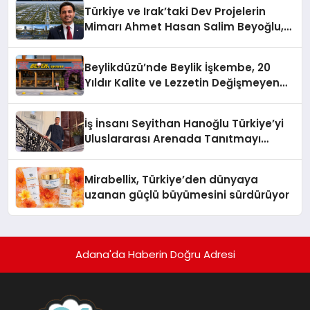
Türkiye ve Irak’taki Dev Projelerin
Mimarı Ahmet Hasan Salim Beyoğlu,
10 Milyon Metrekarelik “Al Yusuf
Holding Industrial City” Projesini
Beylikdüzü’nde Beylik İşkembe, 20
Hayata Geçirecek
Yıldır Kalite ve Lezzetin Değişmeyen
Adresi
İş İnsanı Seyithan Hanoğlu Türkiye’yi
Uluslararası Arenada Tanıtmayı
Hedefliyor
Mirabellix, Türkiye’den dünyaya
uzanan güçlü büyümesini sürdürüyor
Adana'da Haberin Doğru Adresi