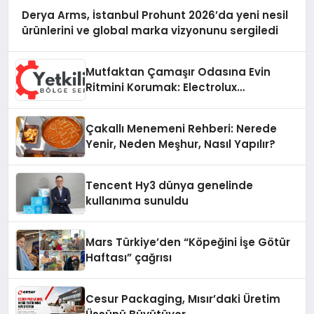
Derya Arms, İstanbul Prohunt 2026’da yeni nesil
ürünlerini ve global marka vizyonunu sergiledi
Mutfaktan Çamaşır Odasına Evin
Ritmini Korumak: Electrolux
Cihazlarında Dürüst Teknik Destek
Deneyimi
Çakallı Menemeni Rehberi: Nerede
Yenir, Neden Meşhur, Nasıl Yapılır?
Tencent Hy3 dünya genelinde
kullanıma sunuldu
Mars Türkiye’den “Köpeğini İşe Götür
Haftası” çağrısı
Cesur Packaging, Mısır’daki Üretim