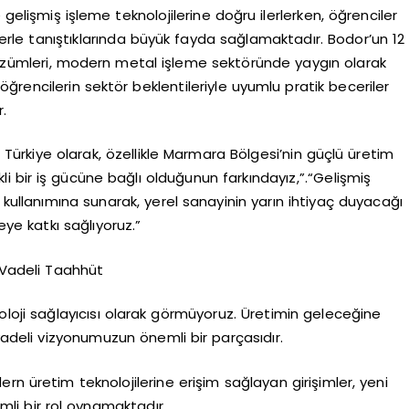
gelişmiş işleme teknolojilerine doğru ilerlerken, öğrenciler
lerle tanıştıklarında büyük fayda sağlamaktadır. Bodor’un 12
özümleri, modern metal işleme sektöründe yaygın olarak
 öğrencilerin sektör beklentileriyle uyumlu pratik beceriler
.
ürkiye olarak, özellikle Marmara Bölgesi’nin güçlü üretim
 bir iş gücüne bağlı olduğunun farkındayız,”.“Gelişmiş
 kullanımına sunarak, yerel sanayinin yarın ihtiyaç duyacağı
ye katkı sağlıyoruz.”
 Vadeli Taahhüt
noloji sağlayıcısı olarak görmüyoruz. Üretimin geleceğine
 vadeli vizyonumuzun önemli bir parçasıdır.
rn üretim teknolojilerine erişim sağlayan girişimler, yeni
emli bir rol oynamaktadır.