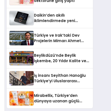
sektörüne giriş yaptı
Daikin’den akıllı
iklimlendirmede yeni
dönem: Madoka Plus
Türkiye’de
Türkiye ve Irak’taki Dev
Projelerin Mimarı Ahmet
Hasan Salim Beyoğlu, 10
Milyon Metrekarelik “Al Yusuf
Beylikdüzü’nde Beylik
Holding Industrial City”
İşkembe, 20 Yıldır Kalite ve
Projesini Hayata Geçirecek
Lezzetin Değişmeyen Adresi
İş İnsanı Seyithan Hanoğlu
Türkiye’yi Uluslararası
Arenada Tanıtmayı
Hedefliyor
Mirabellix, Türkiye’den
dünyaya uzanan güçlü
büyümesini sürdürüyor