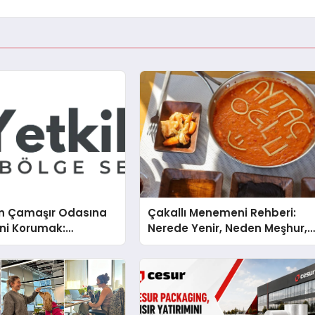
n Çamaşır Odasına
Çakallı Menemeni Rehberi:
ini Korumak:
Nerede Yenir, Neden Meşhur,
x Cihazlarında Dürüst
Nasıl Yapılır?
estek Deneyimi