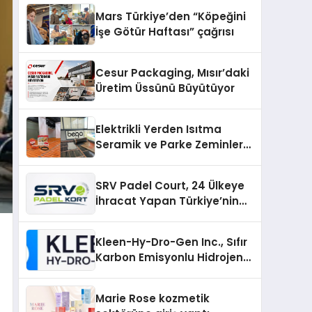
Mars Türkiye’den “Köpeğini
İşe Götür Haftası” çağrısı
Cesur Packaging, Mısır’daki
Üretim Üssünü Büyütüyor
Elektrikli Yerden Isıtma
Seramik ve Parke Zeminler
İçin En Verimli Çözümler
SRV Padel Court, 24 Ülkeye
İhracat Yapan Türkiye’nin
Padel Kortu Üretim Gücü
Kleen-Hy-Dro-Gen Inc., Sıfır
Karbon Emisyonlu Hidrojen
Isıtma Teknolojisinde ISO ve
TSSA Düzenleyici Onaylarını
Marie Rose kozmetik
Aldı