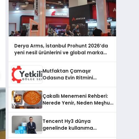
Derya Arms, İstanbul Prohunt 2026’da
yeni nesil ürünlerini ve global marka
vizyonunu sergiledi
Mutfaktan Çamaşır
Odasına Evin Ritmini
Korumak: Electrolux
Cihazlarında Dürüst Teknik
Çakallı Menemeni Rehberi:
Destek Deneyimi
Nerede Yenir, Neden Meşhur,
Nasıl Yapılır?
Tencent Hy3 dünya
genelinde kullanıma
sunuldu