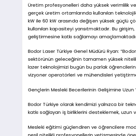
Üretim profesyonelleri daha yüksek verimlilik ve 
gerçek üretim ortamlarında kullanılan teknoloji
kW ile 60 kW arasında değişen yüksek güçlü ç
kullanılan kapasiteyi yansıtmaktadır. Bu girişim,
geliştirmesine katkı sağlamayı amaçlamaktadır
Bodor Laser Türkiye Genel Müdürü Ryan: “Bodor T
sektörünün geleceğinin tamamen yüksek nitelikli
lazer teknolojimizi bugün bu parlak öğrencilerin
vizyoner operatörleri ve mühendisleri yetiştirme
Gençlerin Mesleki Becerilerinin Gelişimine Uzun
Bodor Türkiye olarak kendimizi yalnızca bir tek
katkı sağlayan iş birliklerini desteklemek, uzun
Mesleki eğitimi güçlendiren ve öğrencilere mode
nesil nitelikli profesyonellerin yetişmesinde ön