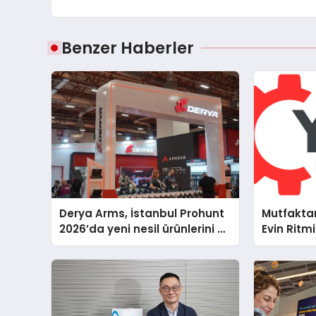
Benzer Haberler
Derya Arms, İstanbul Prohunt
Mutfakta
2026’da yeni nesil ürünlerini ve
Evin Ritm
global marka vizyonunu
Electrolu
sergiledi
Teknik D