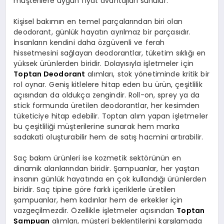
müşterilere uygun fiyat avantajları sunulur.
Kişisel bakımın en temel parçalarından biri olan
deodorant, günlük hayatın ayrılmaz bir parçasıdır.
İnsanların kendini daha özgüvenli ve ferah
hissetmesini sağlayan deodorantlar, tüketim sıklığı en
yüksek ürünlerden biridir. Dolayısıyla işletmeler için
Toptan Deodorant
alımları, stok yönetiminde kritik bir
rol oynar. Geniş kitlelere hitap eden bu ürün, çeşitlilik
açısından da oldukça zengindir. Roll-on, sprey ya da
stick formunda üretilen deodorantlar, her kesimden
tüketiciye hitap edebilir. Toptan alım yapan işletmeler
bu çeşitliliği müşterilerine sunarak hem marka
sadakati oluşturabilir hem de satış hacmini artırabilir.
Saç bakım ürünleri ise kozmetik sektörünün en
dinamik alanlarından biridir. Şampuanlar, her yaştan
insanın günlük hayatında en çok kullandığı ürünlerden
biridir. Saç tipine göre farklı içeriklerle üretilen
şampuanlar, hem kadınlar hem de erkekler için
vazgeçilmezdir. Özellikle işletmeler açısından
Toptan
Şampuan
alımları, müşteri beklentilerini karşılamada