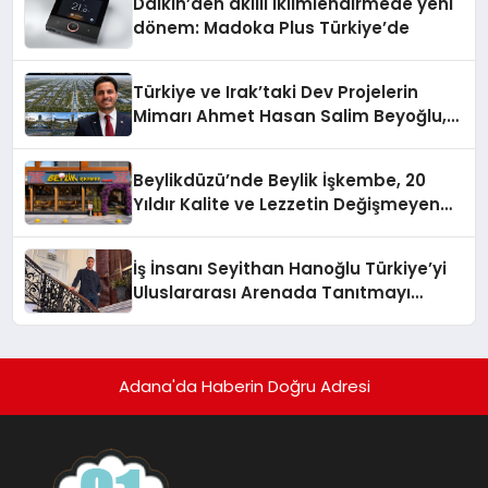
Daikin’den akıllı iklimlendirmede yeni
dönem: Madoka Plus Türkiye’de
Türkiye ve Irak’taki Dev Projelerin
Mimarı Ahmet Hasan Salim Beyoğlu,
10 Milyon Metrekarelik “Al Yusuf
Holding Industrial City” Projesini
Beylikdüzü’nde Beylik İşkembe, 20
Hayata Geçirecek
Yıldır Kalite ve Lezzetin Değişmeyen
Adresi
İş İnsanı Seyithan Hanoğlu Türkiye’yi
Uluslararası Arenada Tanıtmayı
Hedefliyor
Adana'da Haberin Doğru Adresi