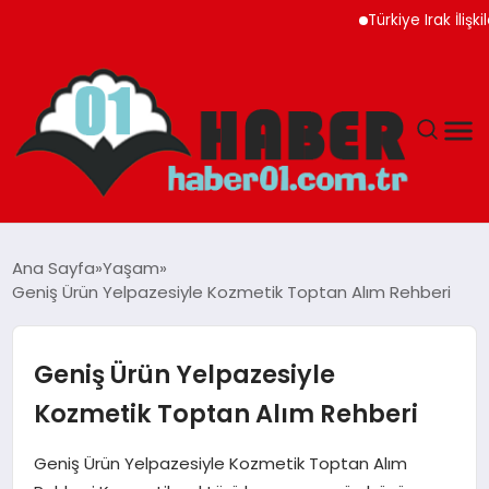
Türkiye Irak İlişkileri Ye
ANASAYFA
Ana Sayfa
Yaşam
Geniş Ürün Yelpazesiyle Kozmetik Toptan Alım Rehberi
ADANA
YAŞAM
Geniş Ürün Yelpazesiyle
Kozmetik Toptan Alım Rehberi
GÜNDEM
Geniş Ürün Yelpazesiyle Kozmetik Toptan Alım
MAGAZIN