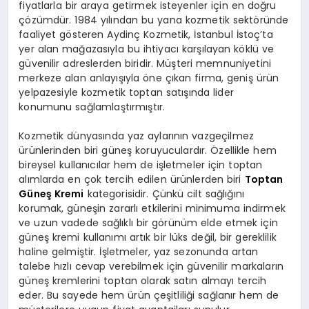
fiyatlarla bir araya getirmek isteyenler için en doğru
çözümdür. 1984 yılından bu yana kozmetik sektöründe
faaliyet gösteren Aydinç Kozmetik, İstanbul İstoç’ta
yer alan mağazasıyla bu ihtiyacı karşılayan köklü ve
güvenilir adreslerden biridir. Müşteri memnuniyetini
merkeze alan anlayışıyla öne çıkan firma, geniş ürün
yelpazesiyle kozmetik toptan satışında lider
konumunu sağlamlaştırmıştır.
Kozmetik dünyasında yaz aylarının vazgeçilmez
ürünlerinden biri güneş koruyuculardır. Özellikle hem
bireysel kullanıcılar hem de işletmeler için toptan
alımlarda en çok tercih edilen ürünlerden biri
Toptan
Güneş Kremi
kategorisidir. Çünkü cilt sağlığını
korumak, güneşin zararlı etkilerini minimuma indirmek
ve uzun vadede sağlıklı bir görünüm elde etmek için
güneş kremi kullanımı artık bir lüks değil, bir gereklilik
haline gelmiştir. İşletmeler, yaz sezonunda artan
talebe hızlı cevap verebilmek için güvenilir markaların
güneş kremlerini toptan olarak satın almayı tercih
eder. Bu sayede hem ürün çeşitliliği sağlanır hem de