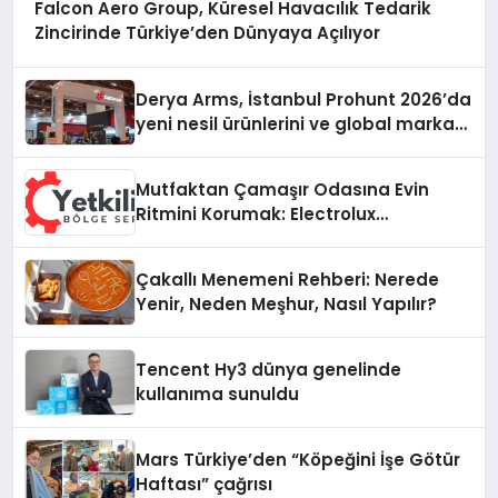
Falcon Aero Group, Küresel Havacılık Tedarik
Zincirinde Türkiye’den Dünyaya Açılıyor
Derya Arms, İstanbul Prohunt 2026’da
yeni nesil ürünlerini ve global marka
vizyonunu sergiledi
Mutfaktan Çamaşır Odasına Evin
Ritmini Korumak: Electrolux
Cihazlarında Dürüst Teknik Destek
Deneyimi
Çakallı Menemeni Rehberi: Nerede
Yenir, Neden Meşhur, Nasıl Yapılır?
Tencent Hy3 dünya genelinde
kullanıma sunuldu
Mars Türkiye’den “Köpeğini İşe Götür
Haftası” çağrısı