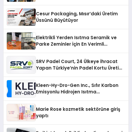
Cesur Packaging, Mısır’daki Üretim
Üssünü Büyütüyor
Elektrikli Yerden Isıtma Seramik ve
Parke Zeminler İçin En Verimli
Çözümler
SRV Padel Court, 24 Ülkeye İhracat
Yapan Türkiye’nin Padel Kortu Üretim
Gücü
Kleen-Hy-Dro-Gen Inc., Sıfır Karbon
Emisyonlu Hidrojen Isıtma
Teknolojisinde ISO ve TSSA
Düzenleyici Onaylarını Aldı
Marie Rose kozmetik sektörüne giriş
yaptı