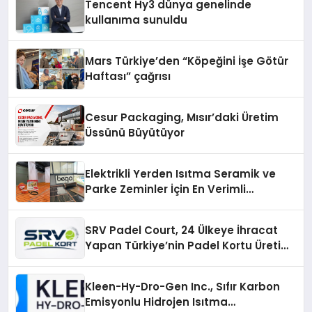
Tencent Hy3 dünya genelinde
kullanıma sunuldu
Mars Türkiye’den “Köpeğini İşe Götür
Haftası” çağrısı
Cesur Packaging, Mısır’daki Üretim
Üssünü Büyütüyor
Elektrikli Yerden Isıtma Seramik ve
Parke Zeminler İçin En Verimli
Çözümler
SRV Padel Court, 24 Ülkeye İhracat
Yapan Türkiye’nin Padel Kortu Üretim
Gücü
Kleen-Hy-Dro-Gen Inc., Sıfır Karbon
Emisyonlu Hidrojen Isıtma