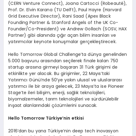
(CERN Venture Connect), Joana Cartocci (Robeauté),
Prof. Dr. Elvin Karana (TU Delft), Paul Hayre (Harvard
Grid Executive Director), Rani Saad (Apex Black
Founding Partner & Stanford Angels of the UK Co-
Founder/Co-President) ve Andrew Gollach (SOSV, HAX
Partner) gibi alanında çığır açan bilim insanları ve
yatırımcılar keynote konuşmalar gerçekleştirecek.
Hello Tomorrow Global Challenge’ta dünya genelinden
5.000 başvuru arasından seçilerek finale kalan 750
startup arasına girmeyi başaran 31 Türk girişimi de
etkinlikte yer alacak. Bu girişimler, 22 Mayıs’taki
Yatırımcı Günü’nde 50’ye yakın ulusal ve uluslararası
yatırımcı ile bir araya gelecek, 23 Mayıs’ta ise Pioneer
Stage’te ileri bilişim, enerji, sağlık teknolojileri,
biyomalzemeler, tarım teknolojileri ve sürdürülebilir
inşaat alanlarındaki çözümlerini sunacak.
Hello Tomorrow Türkiye’nin etkisi
2016’dan bu yana Türkiye’nin deep tech inovasyon