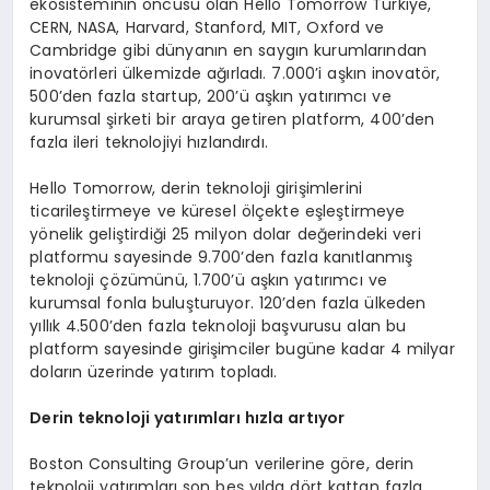
ekosisteminin öncüsü olan Hello Tomorrow Türkiye,
CERN, NASA, Harvard, Stanford, MIT, Oxford ve
Cambridge gibi dünyanın en saygın kurumlarından
inovatörleri ülkemizde ağırladı. 7.000’i aşkın inovatör,
500’den fazla startup, 200’ü aşkın yatırımcı ve
kurumsal şirketi bir araya getiren platform, 400’den
fazla ileri teknolojiyi hızlandırdı.
Hello Tomorrow, derin teknoloji girişimlerini
ticarileştirmeye ve küresel ölçekte eşleştirmeye
yönelik geliştirdiği 25 milyon dolar değerindeki veri
platformu sayesinde 9.700’den fazla kanıtlanmış
teknoloji çözümünü, 1.700’ü aşkın yatırımcı ve
kurumsal fonla buluşturuyor. 120’den fazla ülkeden
yıllık 4.500’den fazla teknoloji başvurusu alan bu
platform sayesinde girişimciler bugüne kadar 4 milyar
doların üzerinde yatırım topladı.
Derin teknoloji yatırımları hızla artıyor
Boston Consulting Group’un verilerine göre, derin
teknoloji yatırımları son beş yılda dört kattan fazla