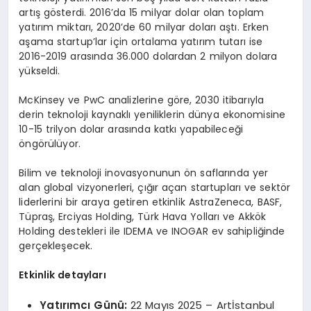
artış gösterdi. 2016’da 15 milyar dolar olan toplam
yatırım miktarı, 2020’de 60 milyar doları aştı. Erken
aşama startup’lar için ortalama yatırım tutarı ise
2016-2019 arasında 36.000 dolardan 2 milyon dolara
yükseldi.
McKinsey ve PwC analizlerine göre, 2030 itibarıyla
derin teknoloji kaynaklı yeniliklerin dünya ekonomisine
10-15 trilyon dolar arasında katkı yapabileceği
öngörülüyor.
Bilim ve teknoloji inovasyonunun ön saflarında yer
alan global vizyonerleri, çığır açan startupları ve sektör
liderlerini bir araya getiren etkinlik AstraZeneca, BASF,
Tüpraş, Erciyas Holding, Türk Hava Yolları ve Akkök
Holding destekleri ile IDEMA ve INOGAR ev sahipliğinde
gerçekleşecek.
Etkinlik detayları
Yatırımcı Günü:
22 Mayıs 2025 – Artİstanbul