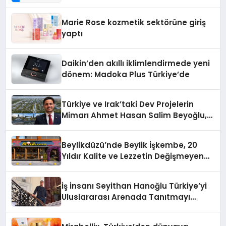
Teknolojisinde ISO ve TSSA
Düzenleyici Onaylarını Aldı
Marie Rose kozmetik sektörüne giriş
yaptı
Daikin’den akıllı iklimlendirmede yeni
dönem: Madoka Plus Türkiye’de
Türkiye ve Irak’taki Dev Projelerin
Mimarı Ahmet Hasan Salim Beyoğlu,
10 Milyon Metrekarelik “Al Yusuf
Holding Industrial City” Projesini
Beylikdüzü’nde Beylik İşkembe, 20
Hayata Geçirecek
Yıldır Kalite ve Lezzetin Değişmeyen
Adresi
İş İnsanı Seyithan Hanoğlu Türkiye’yi
Uluslararası Arenada Tanıtmayı
Hedefliyor