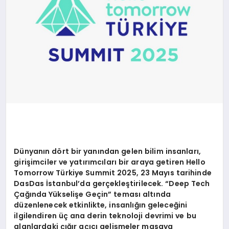
Dünyanı
n d
ö
rt bir yanından gelen bilim insanları,
girişimciler ve yatırımcıları bir araya getiren Hello
Tomorrow Türkiye Summit 2025, 23 Mayıs tarihinde
DasDas İstanbul’da gerçekleştirilecek. “Deep Tech
Çağında Yükseliş
e Ge
ç
in” temas
ı altında
düzenlenecek etkinlikte, insanlığın geleceğini
ilgilendiren üç ana derin teknoloji devrimi ve bu
alanlardaki çığır açıcı
geli
şmeler masaya