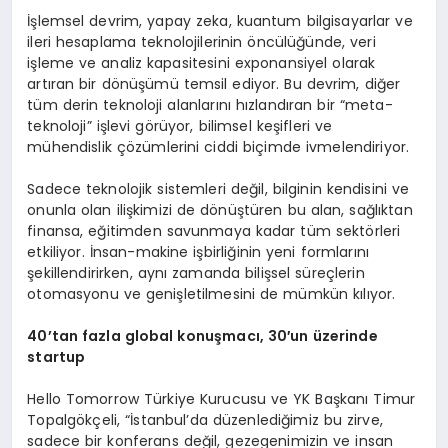
İşlemsel devrim, yapay zeka, kuantum bilgisayarlar ve
ileri hesaplama teknolojilerinin öncülüğünde, veri
işleme ve analiz kapasitesini exponansiyel olarak
artıran bir dönüşümü temsil ediyor. Bu devrim, diğer
tüm derin teknoloji alanlarını hızlandıran bir “meta-
teknoloji” işlevi görüyor, bilimsel keşifleri ve
mühendislik çözümlerini ciddi biçimde ivmelendiriyor.
Sadece teknolojik sistemleri değil, bilginin kendisini ve
onunla olan ilişkimizi de dönüştüren bu alan, sağlıktan
finansa, eğitimden savunmaya kadar tüm sektörleri
etkiliyor. İnsan-makine işbirliğinin yeni formlarını
şekillendirirken, aynı zamanda bilişsel süreçlerin
otomasyonu ve genişletilmesini de mümkün kılıyor.
40’tan fazla global konuşmacı
, 30′
un üzerinde
startup
Hello Tomorrow Türkiye Kurucusu ve YK Başkanı Timur
Topalgökçeli, “İstanbul’da düzenlediğimiz bu zirve,
sadece bir konferans değil, gezegenimizin ve insan