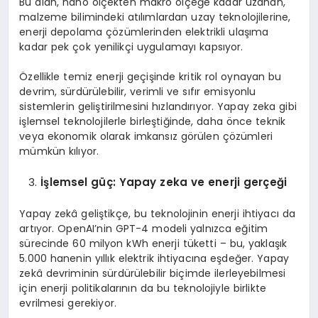
Bu alan, nano ölçekten makro ölçeğe kadar uzanan,
malzeme bilimindeki atılımlardan uzay teknolojilerine,
enerji depolama çözümlerinden elektrikli ulaşıma
kadar pek çok yenilikçi uygulamayı kapsıyor.
Özellikle temiz enerji geçişinde kritik rol oynayan bu
devrim, sürdürülebilir, verimli ve sıfır emisyonlu
sistemlerin geliştirilmesini hızlandırıyor. Yapay zeka gibi
işlemsel teknolojilerle birleştiğinde, daha önce teknik
veya ekonomik olarak imkansız görülen çözümleri
mümkün kılıyor.
İşlemsel güç: Yapay zeka ve enerji gerçeği
Yapay zekâ geliştikçe, bu teknolojinin enerji ihtiyacı da
artıyor. OpenAI’nin GPT-4 modeli yalnızca eğitim
sürecinde 60 milyon kWh enerji tüketti – bu, yaklaşık
5.000 hanenin yıllık elektrik ihtiyacına eşdeğer. Yapay
zekâ devriminin sürdürülebilir biçimde ilerleyebilmesi
için enerji politikalarının da bu teknolojiyle birlikte
evrilmesi gerekiyor.