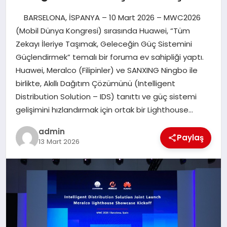
BARSELONA, İSPANYA – 10 Mart 2026 – MWC2026
EĞITIM
(Mobil Dünya Kongresi) sırasında Huawei, “Tüm
Zekayı İleriye Taşımak, Geleceğin Güç Sistemini
TEKNOLOJI
Güçlendirmek” temalı bir foruma ev sahipliği yaptı.
Huawei, Meralco (Filipinler) ve SANXING Ningbo ile
birlikte, Akıllı Dağıtım Çözümünü (Intelligent
Distribution Solution – IDS) tanıttı ve güç sistemi
gelişimini hızlandırmak için ortak bir Lighthouse…
admin
Paylaş
13 Mart 2026