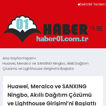
Elektrikli Yerden Isıtm
ANASAYFA
Ana Sayfa
Yaşam
Huawei, Meralco ve SANXING Ningbo, Akıllı Dağıtım
ADANA
Çözümü ve Lighthouse Girişimi’ni Başlattı
YAŞAM
Huawei, Meralco ve SANXING
GÜNDEM
Ningbo, Akıllı Dağıtım Çözümü
ve Lighthouse Girişimi’ni Başlattı
MAGAZIN