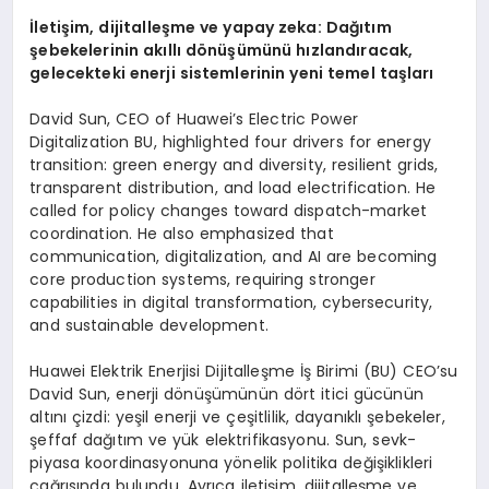
İletişim, dijitalleşme ve yapay zeka: Dağıtım
şebekelerinin akıllı dönüşümünü hızlandıracak,
gelecekteki enerji sistemlerinin yeni temel taşları
David Sun, CEO of Huawei’s Electric Power
Digitalization BU, highlighted four drivers for energy
transition: green energy and diversity, resilient grids,
transparent distribution, and load electrification. He
called for policy changes toward dispatch-market
coordination. He also emphasized that
communication, digitalization, and AI are becoming
core production systems, requiring stronger
capabilities in digital transformation, cybersecurity,
and sustainable development.
Huawei Elektrik Enerjisi Dijitalleşme İş Birimi (BU) CEO’su
David Sun, enerji dönüşümünün dört itici gücünün
altını çizdi: yeşil enerji ve çeşitlilik, dayanıklı şebekeler,
şeffaf dağıtım ve yük elektrifikasyonu. Sun, sevk-
piyasa koordinasyonuna yönelik politika değişiklikleri
çağrısında bulundu. Ayrıca iletişim, dijitalleşme ve