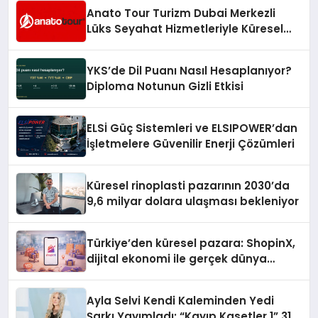
Anato Tour Turizm Dubai Merkezli
Lüks Seyahat Hizmetleriyle Küresel
Turizmde Öne Çıkıyor
YKS’de Dil Puanı Nasıl Hesaplanıyor?
Diploma Notunun Gizli Etkisi
ELSİ Güç Sistemleri ve ELSIPOWER’dan
İşletmelere Güvenilir Enerji Çözümleri
Küresel rinoplasti pazarının 2030’da
9,6 milyar dolara ulaşması bekleniyor
Türkiye’den küresel pazara: ShopinX,
dijital ekonomi ile gerçek dünya
alışverişini bir araya getirmeyi
hedefliyor
Ayla Selvi Kendi Kaleminden Yedi
Şarkı Yayımladı: “Kayıp Kasetler 1” 31