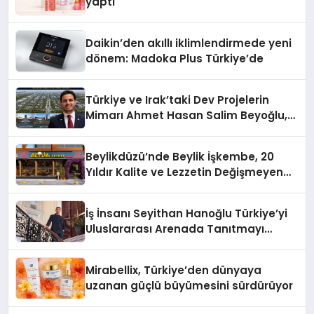
yaptı
Daikin’den akıllı iklimlendirmede yeni
dönem: Madoka Plus Türkiye’de
Türkiye ve Irak’taki Dev Projelerin
Mimarı Ahmet Hasan Salim Beyoğlu,
10 Milyon Metrekarelik “Al Yusuf
Holding Industrial City” Projesini
Beylikdüzü’nde Beylik İşkembe, 20
Hayata Geçirecek
Yıldır Kalite ve Lezzetin Değişmeyen
Adresi
İş İnsanı Seyithan Hanoğlu Türkiye’yi
Uluslararası Arenada Tanıtmayı
Hedefliyor
Mirabellix, Türkiye’den dünyaya
uzanan güçlü büyümesini sürdürüyor