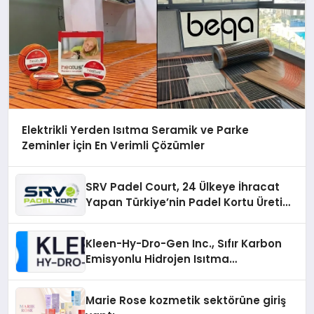
Elektrikli Yerden Isıtma Seramik ve Parke
Zeminler İçin En Verimli Çözümler
SRV Padel Court, 24 Ülkeye İhracat
Yapan Türkiye’nin Padel Kortu Üretim
Gücü
Kleen-Hy-Dro-Gen Inc., Sıfır Karbon
Emisyonlu Hidrojen Isıtma
Teknolojisinde ISO ve TSSA
Düzenleyici Onaylarını Aldı
Marie Rose kozmetik sektörüne giriş