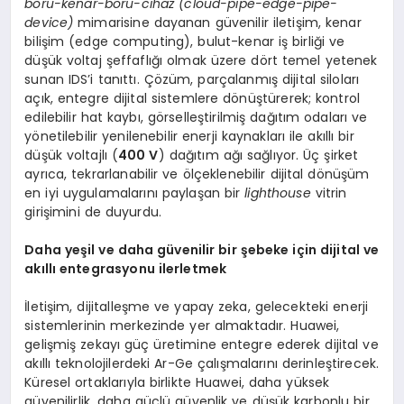
boru-kenar-boru-cihaz (cloud-pipe-edge-pipe-
device)
mimarisine dayanan güvenilir iletişim, kenar
bilişim (edge computing), bulut-kenar iş birliği ve
düşük voltaj şeffaflığı olmak üzere dört temel yetenek
sunan IDS’i tanıttı. Çözüm, parçalanmış dijital siloları
açık, entegre dijital sistemlere dönüştürerek; kontrol
edilebilir hat kaybı, görselleştirilmiş dağıtım odaları ve
yönetilebilir yenilenebilir enerji kaynakları ile akıllı bir
düşük voltajlı (
400 V
) dağıtım ağı sağlıyor. Üç şirket
ayrıca, tekrarlanabilir ve ölçeklenebilir dijital dönüşüm
en iyi uygulamalarını paylaşan bir
lighthouse
vitrin
girişimini de duyurdu.
Daha yeşil ve daha güvenilir bir şebeke için dijital ve
akıllı entegrasyonu ilerletmek
İletişim, dijitalleşme ve yapay zeka, gelecekteki enerji
sistemlerinin merkezinde yer almaktadır. Huawei,
gelişmiş zekayı güç üretimine entegre ederek dijital ve
akıllı teknolojilerdeki Ar-Ge çalışmalarını derinleştirecek.
Küresel ortaklarıyla birlikte Huawei, daha yüksek
güvenilirlik, daha güçlü güvenlik ve düşük karbonlu bir