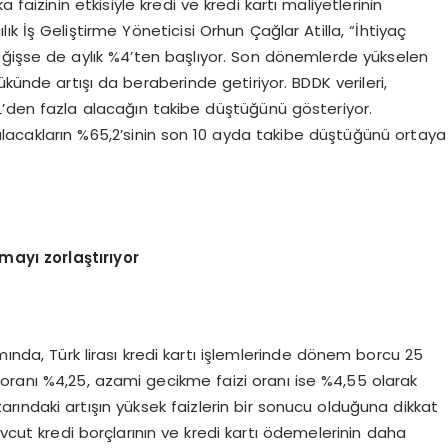
faizinin etkisiyle kredi ve kredi kartı maliyetlerinin
 İş Geliştirme Yöneticisi Orhun Çağlar Atilla, “İhtiyaç
 değişse de aylık %4’ten başlıyor. Son dönemlerde yükselen
 yükünde artışı da beraberinde getiriyor. BDDK verileri,
 TL’den fazla alacağın takibe düştüğünü gösteriyor.
i alacakların %65,2’sinin son 10 ayda takibe düştüğünü ortaya
ayı zorlaştırıyor
mında, Türk lirası kredi kartı işlemlerinde dönem borcu 25
aiz oranı %4,25, azami gecikme faizi oranı ise %4,55 olarak
ındaki artışın yüksek faizlerin bir sonucu olduğuna dikkat
evcut kredi borçlarının ve kredi kartı ödemelerinin daha