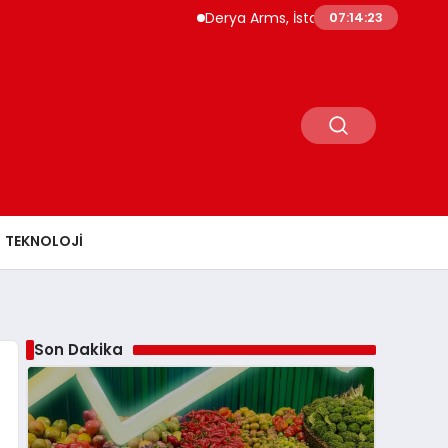
Derya Arms, İstanbul Prohunt 2026’da yeni nesi
07:14:25
TEKNOLOJI
Son Dakika