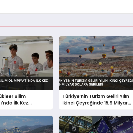
ükleer Bilim
Türkiye’nin Turizm Geliri Yılın
ı’nda İlk Kez
İkinci Çeyreğinde 15,9 Milyar
k
Dolara Geriledi