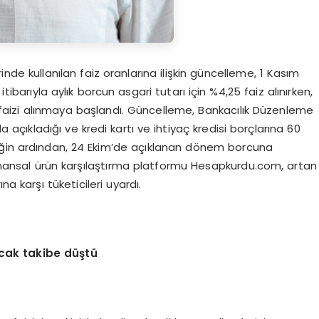
rinde kullanılan faiz oranlarına ilişkin güncelleme, 1 Kasım
tibarıyla aylık borcun asgari tutarı için %4,25 faiz alınırken,
faizi alınmaya başlandı. Güncelleme, Bankacılık Düzenleme
ıkladığı ve kredi kartı ve ihtiyaç kredisi borçlarına 60
iğin ardından, 24 Ekim’de açıklanan dönem borcuna
 Finansal ürün karşılaştırma platformu Hesapkurdu.com, artan
a karşı tüketicileri uyardı.
acak takibe düştü