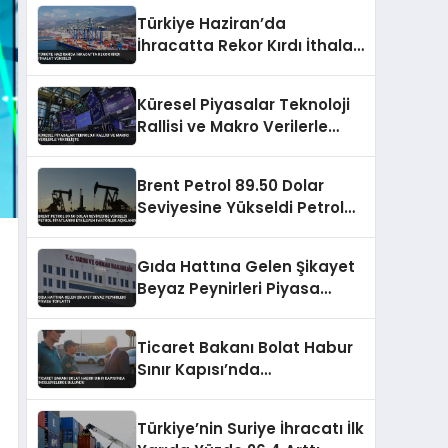
Türkiye Haziran’da
İhracatta Rekor Kırdı İthalat
Yükseldi
Küresel Piyasalar Teknoloji
Rallisi ve Makro Verilerle
Yükselişte
Brent Petrol 89.50 Dolar
Seviyesine Yükseldi Petrol
Fiyatlarını Etkileyen Faktörler
Açıklandı
Gıda Hattına Gelen Şikayet
Beyaz Peynirleri Piyasa
Toplattı
Ticaret Bakanı Bolat Habur
Sınır Kapısı’nda
İncelemelerde Bulundu
Türkiye’nin Suriye İhracatı İlk