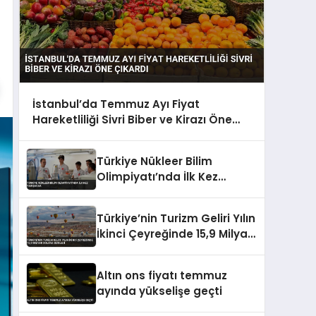
İstanbul’da Temmuz Ayı Fiyat
Hareketliliği Sivri Biber ve Kirazı Öne
Çıkardı
Türkiye Nükleer Bilim
Olimpiyatı’nda İlk Kez
Yarışacak
Türkiye’nin Turizm Geliri Yılın
İkinci Çeyreğinde 15,9 Milyar
Dolara Geriledi
Altın ons fiyatı temmuz
ayında yükselişe geçti