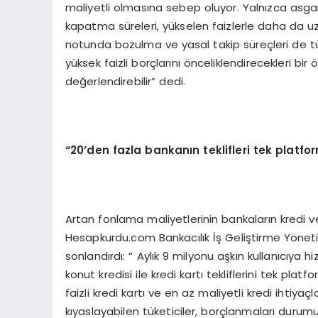
maliyetli olmasına sebep oluyor. Yalnızca asga
kapatma süreleri, yükselen faizlerle daha da u
notunda bozulma ve yasal takip süreçleri de t
yüksek faizli borçlarını önceliklendirecekleri bi
değerlendirebilir” dedi.
“20’den fazla bankanın teklifleri tek platf
Artan fonlama maliyetlerinin bankaların kredi ve 
Hesapkurdu.com Bankacılık İş Geliştirme Yönetici
sonlandırdı: “ Aylık 9 milyonu aşkın kullanıcıya
konut kredisi ile kredi kartı tekliflerini tek pl
faizli kredi kartı ve en az maliyetli kredi ihtiy
kıyaslayabilen tüketiciler, borçlanmaları durumu