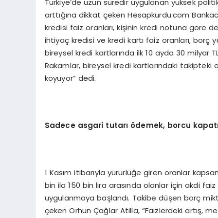
Türkiye’de uzun süredir uygulanan yüksek politika 
arttığına dikkat çeken Hesapkurdu.com Bankacılık
kredisi faiz oranları, kişinin kredi notuna göre
ihtiyaç kredisi ve kredi kartı faiz oranları, borç
bireysel kredi kartlarında ilk 10 ayda 30 milyar
Rakamlar, bireysel kredi kartlarındaki takiptek
koyuyor” dedi.
Sadece asgari tutarı ödemek, borcu kapatm
1 Kasım itibarıyla yürürlüğe giren oranlar kapsa
bin ila 150 bin lira arasında olanlar için akdi f
uygulanmaya başlandı. Takibe düşen borç miktar
çeken Orhun Çağlar Atilla, “Faizlerdeki artış, m