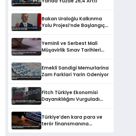
Yarıda Yüzde 26,4 Arttı
Bakan Uraloğlu Kalkınma
Yolu Projesi’nde Başlangıç
İçin Tarih Verdi
Yeminli ve Serbest Mali
Müşavirlik Sınav Tarihleri
Açıklandı
Emekli Sandigi Memurlarina
Zam Farklari Yarin Odeniyor
Fitch Türkiye Ekonomisi
Dayanıklılığını Vurguladı
Rezervlerdeki İyileşme Not
Artışı İçin Kritik
Türkiye’den kara para ve
terör finansmanına
kapsamlı mücadele