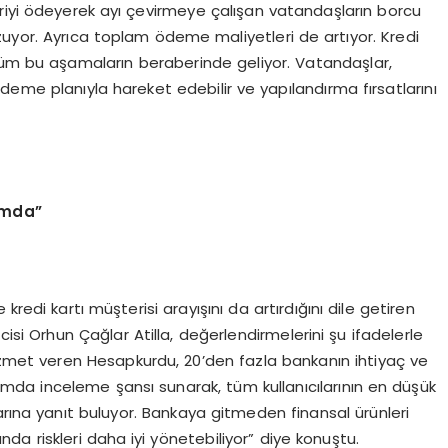
riyi ödeyerek ayı çevirmeye çalışan vatandaşların borcu
zuyor. Ayrıca toplam ödeme maliyetleri de artıyor. Kredi
üm bu aşamaların beraberinde geliyor. Vatandaşlar,
r ödeme planıyla hareket edebilir ve yapılandırma fırsatlarını
ormda”
kredi kartı müşterisi arayışını da artırdığını dile getiren
si Orhun Çağlar Atilla, değerlendirmelerini şu ifadelerle
 hizmet veren Hesapkurdu, 20’den fazla bankanın ihtiyaç ve
atformda inceleme şansı sunarak, tüm kullanıcılarının en düşük
açlarına yanıt buluyor. Bankaya gitmeden finansal ürünleri
nda riskleri daha iyi yönetebiliyor” diye konuştu.