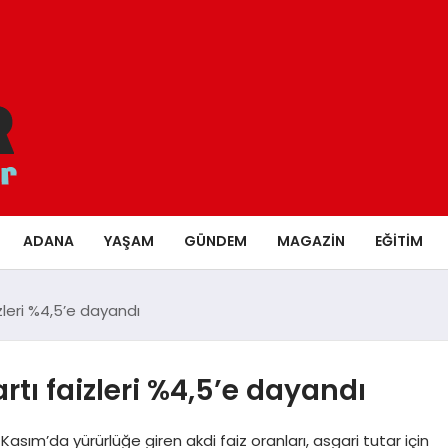
ADANA
YAŞAM
GÜNDEM
MAGAZIN
EĞITIM
izleri %4,5’e dayandı
artı faizleri %4,5’e dayandı
Kasım’da yürürlüğe giren akdi faiz oranları, asgari tutar için