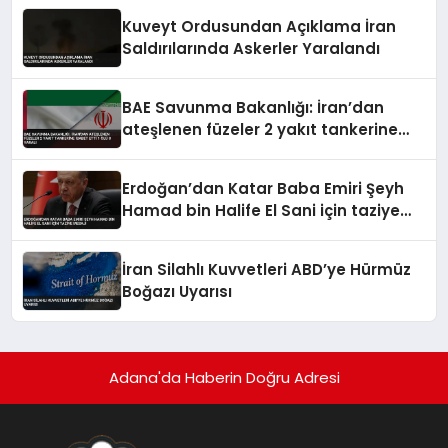
Kuveyt Ordusundan Açıklama İran
Saldırılarında Askerler Yaralandı
BAE Savunma Bakanlığı: İran’dan
ateşlenen füzeler 2 yakıt tankerine
isabet etti 1 ölü 8 yaralı
Erdoğan’dan Katar Baba Emiri Şeyh
Hamad bin Halife El Sani için taziye
mesajı
İran Silahlı Kuvvetleri ABD’ye Hürmüz
Boğazı Uyarısı
Adana'da Haberin Doğru Adresi