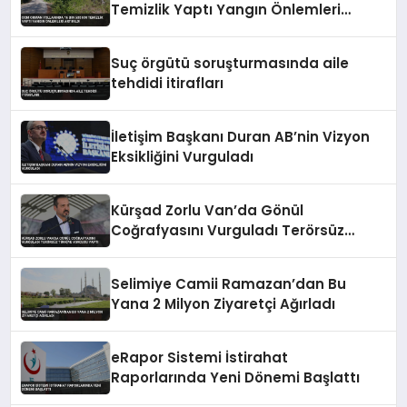
Temizlik Yaptı Yangın Önlemleri
Artırıldı
Suç örgütü soruşturmasında aile
tehdidi itirafları
İletişim Başkanı Duran AB’nin Vizyon
Eksikliğini Vurguladı
Kürşad Zorlu Van’da Gönül
Coğrafyasını Vurguladı Terörsüz
Türkiye Vurgusu Yaptı
Selimiye Camii Ramazan’dan Bu
Yana 2 Milyon Ziyaretçi Ağırladı
eRapor Sistemi İstirahat
Raporlarında Yeni Dönemi Başlattı