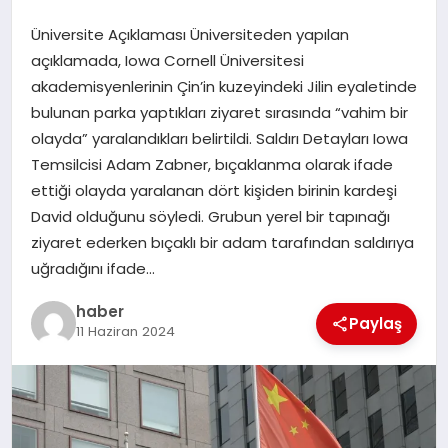
Üniversite Açıklaması Üniversiteden yapılan
EĞITIM
açıklamada, Iowa Cornell Üniversitesi
akademisyenlerinin Çin’in kuzeyindeki Jilin eyaletinde
TEKNOLOJI
bulunan parka yaptıkları ziyaret sırasında “vahim bir
olayda” yaralandıkları belirtildi. Saldırı Detayları Iowa
Temsilcisi Adam Zabner, bıçaklanma olarak ifade
ettiği olayda yaralanan dört kişiden birinin kardeşi
David olduğunu söyledi. Grubun yerel bir tapınağı
ziyaret ederken bıçaklı bir adam tarafından saldırıya
uğradığını ifade…
haber
Paylaş
11 Haziran 2024