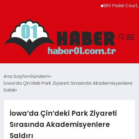
SRV Padel Court, 24 Ül
ANASAYFA
Ana Sayfa
Gündem
İowa’da Çin’deki Park Ziyareti Sırasında Akademisyenlere
ADANA
Saldırı
YAŞAM
İowa’da Çin’deki Park Ziyareti
GÜNDEM
Sırasında Akademisyenlere
Saldırı
MAGAZIN