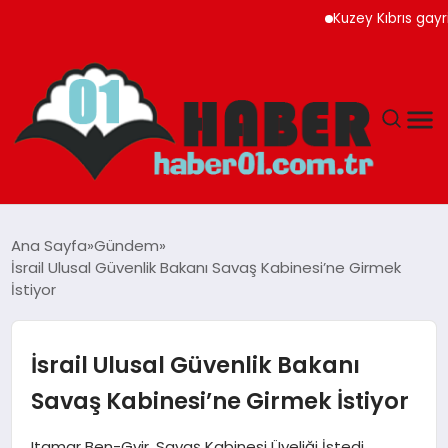
Kuzey Kıbrıs gayrimenk
ANASAYFA
Ana Sayfa
Gündem
İsrail Ulusal Güvenlik Bakanı Savaş Kabinesi’ne Girmek
ADANA
İstiyor
YAŞAM
İsrail Ulusal Güvenlik Bakanı
GÜNDEM
Savaş Kabinesi’ne Girmek İstiyor
MAGAZIN
Itamar Ben-Gvir, Savaş Kabinesi Üyeliği İstedi