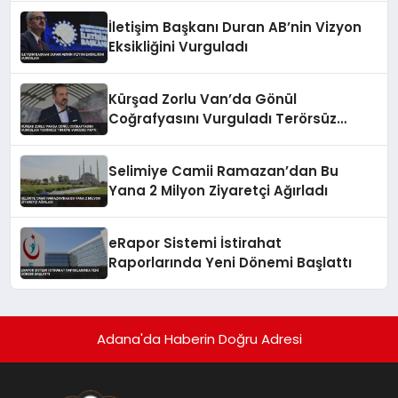
İletişim Başkanı Duran AB’nin Vizyon
Eksikliğini Vurguladı
Kürşad Zorlu Van’da Gönül
Coğrafyasını Vurguladı Terörsüz
Türkiye Vurgusu Yaptı
Selimiye Camii Ramazan’dan Bu
Yana 2 Milyon Ziyaretçi Ağırladı
eRapor Sistemi İstirahat
Raporlarında Yeni Dönemi Başlattı
Adana'da Haberin Doğru Adresi