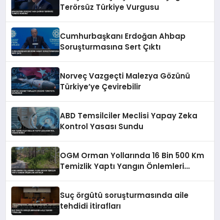
Terörsüz Türkiye Vurgusu
Cumhurbaşkanı Erdoğan Ahbap
Soruşturmasına Sert Çıktı
Norveç Vazgeçti Malezya Gözünü
Türkiye’ye Çevirebilir
ABD Temsilciler Meclisi Yapay Zeka
Kontrol Yasası Sundu
OGM Orman Yollarında 16 Bin 500 Km
Temizlik Yaptı Yangın Önlemleri
Artırıldı
Suç örgütü soruşturmasında aile
tehdidi itirafları