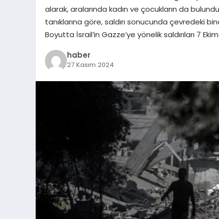
alarak, aralarında kadın ve çocukların da bulun
tanıklarına göre, saldırı sonucunda çevredeki bi
Boyutta İsrail’in Gazze’ye yönelik saldırıları 7 Ek
haber
27 Kasım 2024