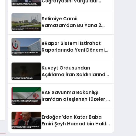
Coğrafyasını Vurguladı
Terörsüz Türkiye Vurgusu
Yaptı
Selimiye Camii
Ramazan’dan Bu Yana 2
Milyon Ziyaretçi Ağırladı
eRapor Sistemi İstirahat
Raporlarında Yeni Dönemi
Başlattı
Kuveyt Ordusundan
Açıklama İran Saldırılarında
Askerler Yaralandı
BAE Savunma Bakanlığı:
İran’dan ateşlenen füzeler 2
yakıt tankerine isabet etti 1
ölü 8 yaralı
Erdoğan’dan Katar Baba
Emiri Şeyh Hamad bin Halife
El Sani için taziye mesajı