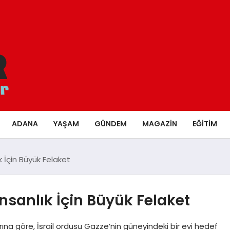
ADANA
YAŞAM
GÜNDEM
MAGAZIN
EĞITIM
lık İçin Büyük Felaket
ı İnsanlık İçin Büyük Felaket
naklarına göre, İsrail ordusu Gazze’nin güneyindeki bir evi hedef