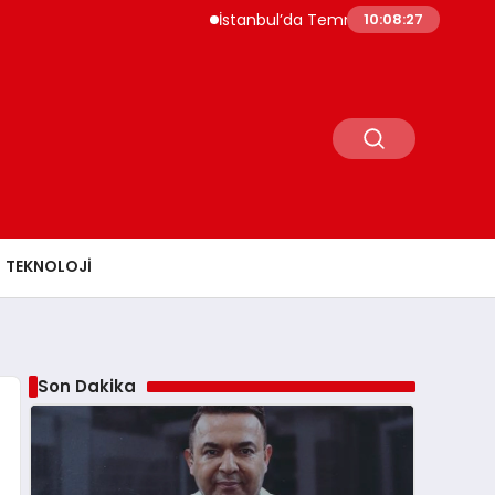
İstanbul’da Temmuz Ayı Fiyat Hareketliliği S
10:08:28
TEKNOLOJI
Son Dakika