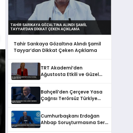
Tahir Sarıkaya Gözaltına Alındı Şamil
Tayyar’dan Dikkat Çeken Açıklama
TRT Akademi’den
Ağustosta Etkili ve Güzel
Konuşma Eğitimi
Bahçeli’den Çerçeve Yasa
Çağrısı Terörsüz Türkiye
Vurgusu
Cumhurbaşkanı Erdoğan
Ahbap Soruşturmasına Sert
Çıktı