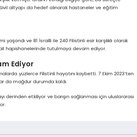
ı. Sivil altyapı da hedef alınarak hastaneler ve eğitim
şandı ve 81 İsrailli ile 240 Filistinli esir karşılıklı olarak
 İsrail hapishanelerinde tutulmaya devam ediyor.
vam Ediyor
arda yüzlerce Filistinli hayatını kaybetti. 7 Ekim 2023’ten
lar da mağdur durumda kaldı.
 derinden etkiliyor ve barışın sağlanması için uluslararası
or.