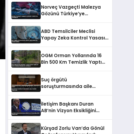
Norveç Vazgeçti Malezya
Gözünü Türkiye’ye
Çevirebilir
ABD Temsilciler Meclisi
Yapay Zeka Kontrol Yasası
Sundu
OGM Orman Yollarında 16
Bin 500 Km Temizlik Yaptı
Yangın Önlemleri Artırıldı
Suç örgütü
soruşturmasında aile
tehdidi itirafları
İletişim Başkanı Duran
AB’nin Vizyon Eksikliğini
Vurguladı
Kürşad Zorlu Van’da Gönül