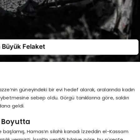
 Gazze’nin güneyindeki bir evi hedef alarak, aralarında kadın
aybetmesine sebep oldu. Görgü tanıklarına göre, saldırı
ana geldi.
ç Boyutta
3’te başlamış, Hamas’ın silahlı kanadı İzzeddin el-Kassam
rşılık vermişti. İsrail’in verdiği bilgiye göre, bu süreçte