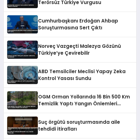
Terörsüz Türkiye Vurgusu
Cumhurbaşkanı Erdoğan Ahbap
Soruşturmasına Sert Çıktı
Norveç Vazgeçti Malezya Gözünü
Türkiye’ye Çevirebilir
ABD Temsilciler Meclisi Yapay Zeka
Kontrol Yasası Sundu
OGM Orman Yollarında 16 Bin 500 Km
Temizlik Yaptı Yangın Önlemleri
Artırıldı
Suç örgütü soruşturmasında aile
tehdidi itirafları