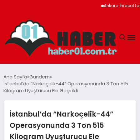
Ankara İhracatta Rekor 
ANASAYFA
Ana Sayfa
Gündem
İstanbul’da “Narkoçelik-44” Operasyonunda 3 Ton 515
ADANA
Kilogram Uyuşturucu Ele Geçirildi
YAŞAM
İstanbul’da “Narkoçelik-44”
GÜNDEM
Operasyonunda 3 Ton 515
Kilogram Uyuşturucu Ele
MAGAZIN