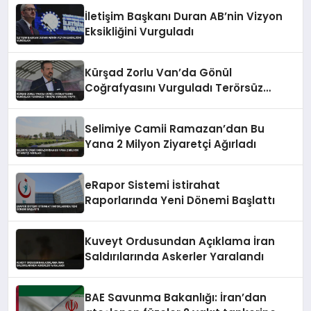
İletişim Başkanı Duran AB’nin Vizyon
Eksikliğini Vurguladı
Kürşad Zorlu Van’da Gönül
Coğrafyasını Vurguladı Terörsüz
Türkiye Vurgusu Yaptı
Selimiye Camii Ramazan’dan Bu
Yana 2 Milyon Ziyaretçi Ağırladı
eRapor Sistemi İstirahat
Raporlarında Yeni Dönemi Başlattı
Kuveyt Ordusundan Açıklama İran
Saldırılarında Askerler Yaralandı
BAE Savunma Bakanlığı: İran’dan