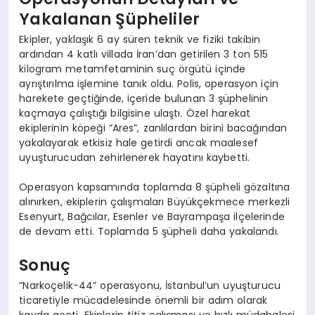
Yakalanan Şüpheliler
Ekipler, yaklaşık 6 ay süren teknik ve fiziki takibin
ardından 4 katlı villada İran’dan getirilen 3 ton 515
kilogram metamfetaminin suç örgütü içinde
ayrıştırılma işlemine tanık oldu. Polis, operasyon için
harekete geçtiğinde, içeride bulunan 3 şüphelinin
kaçmaya çalıştığı bilgisine ulaştı. Özel harekat
ekiplerinin köpeği “Ares”, zanlılardan birini bacağından
yakalayarak etkisiz hale getirdi ancak maalesef
uyuşturucudan zehirlenerek hayatını kaybetti.
Operasyon kapsamında toplamda 8 şüpheli gözaltına
alınırken, ekiplerin çalışmaları Büyükçekmece merkezli
Esenyurt, Bağcılar, Esenler ve Bayrampaşa ilçelerinde
de devam etti. Toplamda 5 şüpheli daha yakalandı.
Sonuç
“Narkoçelik-44” operasyonu, İstanbul’un uyuşturucu
ticaretiyle mücadelesinde önemli bir adım olarak