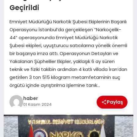
Geçirildi
EĞITIM
Emniyet Müdürlüğü Narkotik Şubesi Ekiplerinin Başarılı
TEKNOLOJI
Operasyonu İstanbul’da gerçekleşen “Narkoçelik-
44” operasyonunda Emniyet Müdürlüğü Narkotik
Şubesi ekipleri, uyuşturucu satıcılarına yönelik önemli
bir başarıya imza attı. Operasyonun Detayları ve
Yakalanan Şüpheliler Ekipler, yaklaşık 6 ay süren
teknik ve fiziki takibin ardından 4 katlı villada İran’dan
getirilen 3 ton 515 kilogram metamfetaminin suç
örgütü içinde ayrıştırılma işlemine tanık…
haber
Paylaş
01 Kasım 2024