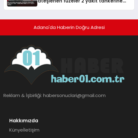
ateşlenen füzeler 2 yakıt tankerine
isabet etti 1 ölü 8 yaralı
Adana'da Haberin Doğru Adresi
Reklam & İşbirliği:
habersonuclari@gmail.com
Hakkımızda
Künye
İletişim