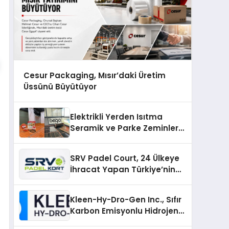
Cesur Packaging, Mısır’daki Üretim
Üssünü Büyütüyor
Elektrikli Yerden Isıtma
Seramik ve Parke Zeminler
İçin En Verimli Çözümler
SRV Padel Court, 24 Ülkeye
İhracat Yapan Türkiye’nin
Padel Kortu Üretim Gücü
Kleen-Hy-Dro-Gen Inc., Sıfır
Karbon Emisyonlu Hidrojen
Isıtma Teknolojisinde ISO ve