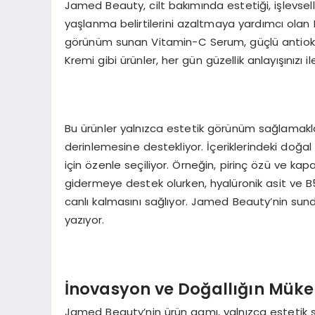
Jamed Beauty, cilt bakımında estetiği, işlevselliğ
yaşlanma belirtilerini azaltmaya yardımcı olan 
görünüm sunan Vitamin-C Serum, güçlü antioksid
Kremi gibi ürünler, her gün güzellik anlayışınızı il
Bu ürünler yalnızca estetik görünüm sağlamakla k
derinlemesine destekliyor. İçeriklerindeki doğal 
için özenle seçiliyor. Örneğin, pirinç özü ve kapari
gidermeye destek olurken, hyalüronik asit ve B5 
canlı kalmasını sağlıyor. Jamed Beauty’nin sun
yazıyor.
İnovasyon ve Doğallığın Mük
Jamed Beauty’nin ürün gamı, yalnızca estetik 