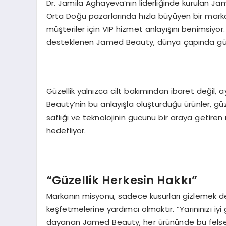
Dr. Jamila Aghayeva’nın liderliğinde kurulan Ja
Orta Doğu pazarlarında hızla büyüyen bir marka
müşteriler için VIP hizmet anlayışını benimsiyor
desteklenen Jamed Beauty, dünya çapında güze
Güzellik yalnızca cilt bakımından ibaret değil
Beauty’nin bu anlayışla oluşturduğu ürünler, güze
saflığı ve teknolojinin gücünü bir araya getiren 
hedefliyor.
“Güzellik Herkesin Hakkı”
Markanın misyonu, sadece kusurları gizlemek değil
keşfetmelerine yardımcı olmaktır. “Yarınınızı iy
dayanan Jamed Beauty, her ürününde bu felsefe