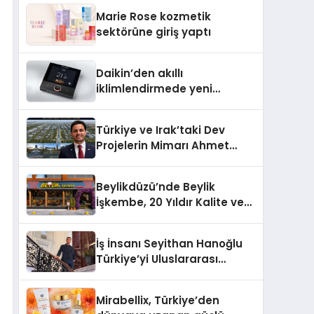
TSSA Düzenleyici Onaylarını
Marie Rose kozmetik
Aldı
sektörüne giriş yaptı
Daikin’den akıllı
iklimlendirmede yeni
dönem: Madoka Plus
Türkiye’de
Türkiye ve Irak’taki Dev
Projelerin Mimarı Ahmet
Hasan Salim Beyoğlu, 10
Milyon Metrekarelik “Al Yusuf
Beylikdüzü’nde Beylik
Holding Industrial City”
İşkembe, 20 Yıldır Kalite ve
Projesini Hayata Geçirecek
Lezzetin Değişmeyen Adresi
İş İnsanı Seyithan Hanoğlu
Türkiye’yi Uluslararası
Arenada Tanıtmayı
Hedefliyor
Mirabellix, Türkiye’den