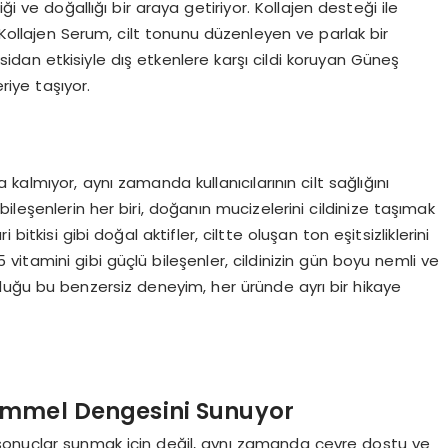
i ve doğallığı bir araya getiriyor. Kollajen desteği ile
Kollajen Serum, cilt tonunu düzenleyen ve parlak bir
an etkisiyle dış etkenlere karşı cildi koruyan Güneş
eriye taşıyor.
almıyor, aynı zamanda kullanıcılarının cilt sağlığını
bileşenlerin her biri, doğanın mucizelerini cildinize taşımak
 bitkisi gibi doğal aktifler, ciltte oluşan ton eşitsizliklerini
vitamini gibi güçlü bileşenler, cildinizin gün boyu nemli ve
duğu bu benzersiz deneyim, her üründe ayrı bir hikaye
emmel Dengesini Sunuyor
sonuçlar sunmak için değil, aynı zamanda çevre dostu ve