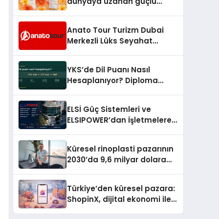
dünyaya uzanan güçlü
büyümesini sürdürüyor
Anato Tour Turizm Dubai
Merkezli Lüks Seyahat
Hizmetleriyle Küresel
Turizmde Öne Çıkıyor
YKS’de Dil Puanı Nasıl
Hesaplanıyor? Diploma
Notunun Gizli Etkisi
ELSİ Güç Sistemleri ve
ELSIPOWER’dan İşletmelere
Güvenilir Enerji Çözümleri
Küresel rinoplasti pazarının
2030’da 9,6 milyar dolara
ulaşması bekleniyor
Türkiye’den küresel pazara:
ShopinX, dijital ekonomi ile
gerçek dünya alışverişini bir