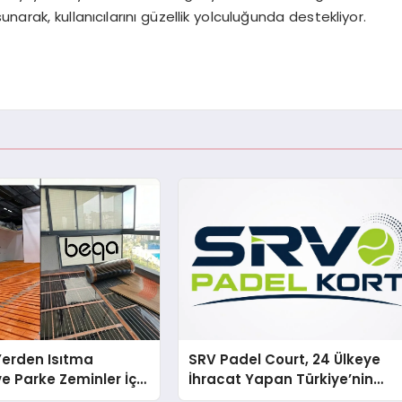
arak, kullanıcılarını güzellik yolculuğunda destekliyor.
 Yerden Isıtma
SRV Padel Court, 24 Ülkeye
e Parke Zeminler İçin
İhracat Yapan Türkiye’nin
i Çözümler
Padel Kortu Üretim Gücü