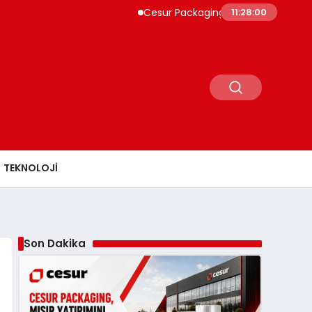
Cesur Packaging, Mısır’daki Üretim Üssün
11:28:01
TEKNOLOJI
Son Dakika