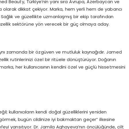
med Beauty, Türkiye’nin yanı sıra Avrupa, Azerbaycan ve
 olarak dikkat çekiyor. Marka, hem yerli hem de yabancı
. Sağlık ve güzellikte uzmanlaşmış bir ekip tarafından
llik sektörüne yön verecek bir güç olmaya aday.
, aynı zamanda bir özgüven ve mutluluk kaynağıdır. Jamed
llik rutinlerinizi özel bir ritüele dönüştürüyor. Doğanın
marka, her kullanıcısının kendini özel ve güçlü hissetmesini
; kullanıcıların kendi doğal güzelliklerini yeniden
i görmek, bugün cildinize iyi bakmaktan geçer” ilkesine
yi yansıtıyor. Dr. Jamila Aghayeva’nın öncülüğünde, cilt