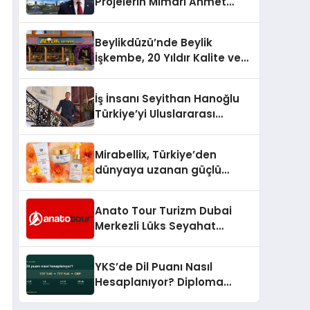
Projelerin Mimarı Ahmet
Hasan Salim Beyoğlu, 10
Milyon Metrekarelik “Al Yusuf
Beylikdüzü’nde Beylik
Holding Industrial City”
İşkembe, 20 Yıldır Kalite ve
Projesini Hayata Geçirecek
Lezzetin Değişmeyen Adresi
İş İnsanı Seyithan Hanoğlu
Türkiye’yi Uluslararası
Arenada Tanıtmayı
Hedefliyor
Mirabellix, Türkiye’den
dünyaya uzanan güçlü
büyümesini sürdürüyor
Anato Tour Turizm Dubai
Merkezli Lüks Seyahat
Hizmetleriyle Küresel
Turizmde Öne Çıkıyor
YKS’de Dil Puanı Nasıl
Hesaplanıyor? Diploma
Notunun Gizli Etkisi