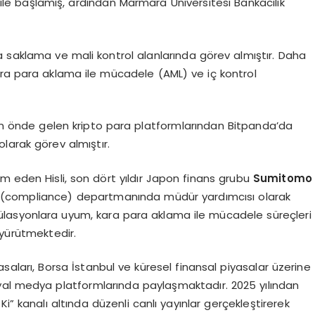
i ile başlamış, ardından Marmara Üniversitesi Bankacılık
a saklama ve mali kontrol alanlarında görev almıştır. Daha
kara para aklama ile mücadele (AML) ve iç kontrol
nın önde gelen kripto para platformlarından Bitpanda’da
larak görev almıştır.
m eden Hisli, son dört yıldır Japon finans grubu
Sumitomo
 (compliance) departmanında müdür yardımcısı olarak
lasyonlara uyum, kara para aklama ile mücadele süreçleri
 yürütmektedir.
asaları, Borsa İstanbul ve küresel finansal piyasalar üzerine
yal medya platformlarında paylaşmaktadır. 2025 yılından
kanalı altında düzenli canlı yayınlar gerçekleştirerek