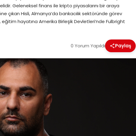
idir. Geleneksel finans ile kripto piyasalarını bir araya
e öne çıkan Hisli, Almanya’da bankacılık sektöründe görev
 eğitim hayatına Amerika Birleşik Devletleri’nde Fulbright
0 Yorum Yapıldı
Paylaş