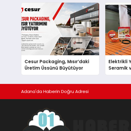
Cesur Packaging, Mısır’daki
Elektrikli
Üretim Üssünü Büyütüyor
Seramik v
En Veriml
Adana'da Haberin Doğru Adresi