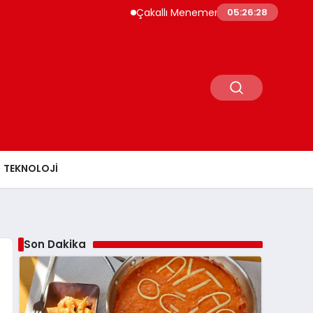
Çakallı Menemeni Rehberi: Nerede Yenir, N
05:26:29
TEKNOLOJI
Son Dakika