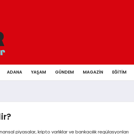
ADANA
YAŞAM
GÜNDEM
MAGAZIN
EĞITIM
ir?
ansal piyasalar, kripto varlıklar ve bankacılık regülasyonları