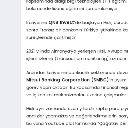
kapsamında aldığı bilgi teknolojileri (IT) eğitim
bölümünde lisans eğitimini tamamlamıştır.
Kariyerine
QNB Invest
’de başlayan Hisli, burad
sonra Fransız bir bankanın Türkiye iştirakinde 
süreçlerinde çalışmıştır.
2021 yılında Almanya’ya yerleşen Hisli, Avrupa’
işlem izleme (transaction monitoring) uzmanı o
Ardından kariyerine bankacılık sektöründe deva
Mitsui Banking Corporation (SMBC)
’ın uyum
görev yapmaktadır. Bu kapsamda finansal regü
ve iç kontrol mekanizmaları üzerine çalışmalar
Hisli aynı zamanda uzun yıllardır kripto para piy
analizler yapmakta ve değerlendirmelerini sos
bu yana YouTube platformunda “Çağatay Der Ki” 