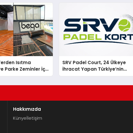
 Yerden Isıtma
SRV Padel Court, 24 Ülkeye
e Parke Zeminler İçin
İhracat Yapan Türkiye’nin
i Çözümler
Padel Kortu Üretim Gücü
Hakkımızda
Künye
İletişim