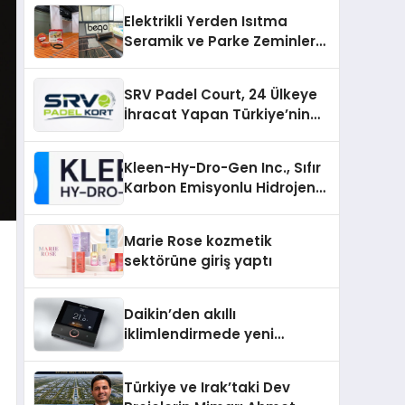
Elektrikli Yerden Isıtma
Seramik ve Parke Zeminler
İçin En Verimli Çözümler
SRV Padel Court, 24 Ülkeye
İhracat Yapan Türkiye’nin
Padel Kortu Üretim Gücü
Kleen-Hy-Dro-Gen Inc., Sıfır
Karbon Emisyonlu Hidrojen
Isıtma Teknolojisinde ISO ve
TSSA Düzenleyici Onaylarını
Marie Rose kozmetik
Aldı
sektörüne giriş yaptı
Daikin’den akıllı
iklimlendirmede yeni
dönem: Madoka Plus
Türkiye’de
Türkiye ve Irak’taki Dev