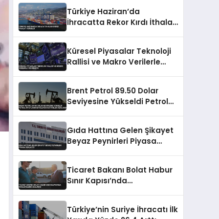
Türkiye Haziran’da
İhracatta Rekor Kırdı İthalat
Yükseldi
Küresel Piyasalar Teknoloji
Rallisi ve Makro Verilerle
Yükselişte
Brent Petrol 89.50 Dolar
Seviyesine Yükseldi Petrol
Fiyatlarını Etkileyen Faktörler
Açıklandı
Gıda Hattına Gelen Şikayet
Beyaz Peynirleri Piyasa
Toplattı
Ticaret Bakanı Bolat Habur
Sınır Kapısı’nda
İncelemelerde Bulundu
Türkiye’nin Suriye İhracatı İlk