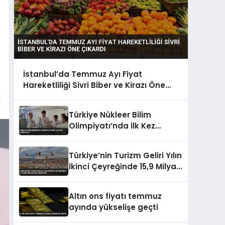
İstanbul’da Temmuz Ayı Fiyat
Hareketliliği Sivri Biber ve Kirazı Öne
Çıkardı
Türkiye Nükleer Bilim
Olimpiyatı’nda İlk Kez
Yarışacak
Türkiye’nin Turizm Geliri Yılın
İkinci Çeyreğinde 15,9 Milyar
Dolara Geriledi
Altın ons fiyatı temmuz
ayında yükselişe geçti