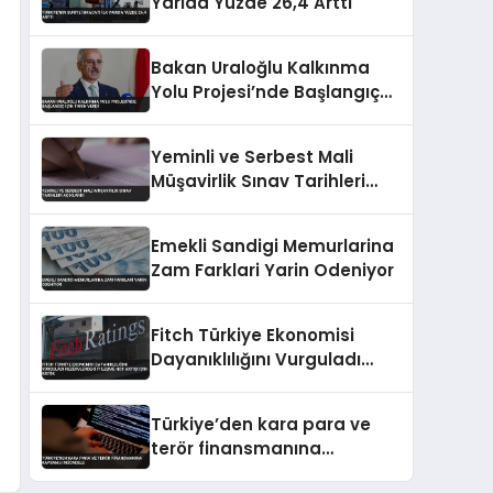
Yarıda Yüzde 26,4 Arttı
Bakan Uraloğlu Kalkınma
Yolu Projesi’nde Başlangıç
İçin Tarih Verdi
Yeminli ve Serbest Mali
Müşavirlik Sınav Tarihleri
Açıklandı
Emekli Sandigi Memurlarina
Zam Farklari Yarin Odeniyor
Fitch Türkiye Ekonomisi
Dayanıklılığını Vurguladı
Rezervlerdeki İyileşme Not
Artışı İçin Kritik
Türkiye’den kara para ve
terör finansmanına
kapsamlı mücadele