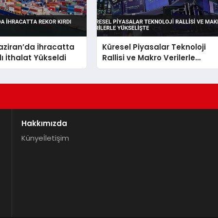
aziran’da İhracatta
Küresel Piyasalar Teknoloji
ı İthalat Yükseldi
Rallisi ve Makro Verilerle
Yükselişte
Hakkımızda
Künye
İletişim