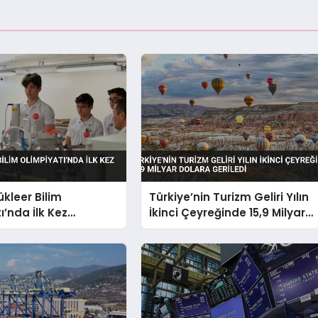
ükleer Bilim
Türkiye’nin Turizm Geliri Yılın
ı’nda İlk Kez
İkinci Çeyreğinde 15,9 Milyar
k
Dolara Geriledi