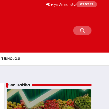
Derya Arms, İstanbul Prohunt 2026’da yeni 
02:59:13
TEKNOLOJI
Son Dakika