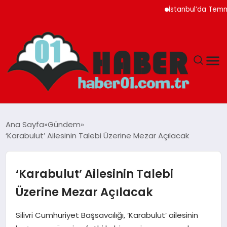
İstanbul’da Temmuz Ayı 
ANASAYFA
Ana Sayfa
Gündem
‘Karabulut’ Ailesinin Talebi Üzerine Mezar Açılacak
ADANA
YAŞAM
‘Karabulut’ Ailesinin Talebi
Üzerine Mezar Açılacak
GÜNDEM
Silivri Cumhuriyet Başsavcılığı, ‘Karabulut’ ailesinin
MAGAZIN