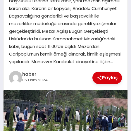
başvurusu üzerine fethi kabir, yani mezarın açılması
kararı aldı. Kararın bir kopyası, Anadolu Cumhuriyet
EĞITIM
Başsavcılığı’na gönderildi ve başsavcılık ile
mezarlıklar müdürlüğü arasında gerekli yazışmalar
TEKNOLOJI
gerçekleştirildi. Mezar Açılışı Bugün Gerçekleşti
Üsküdar’da bulunan Karacaahmet Mezarlığı’ndaki
kabir, bugün saat 11:00’de açıldı. Mezardan
Garipoplu’nun kemik örneği alınarak, kimlik eşleşmesi
yapılacak. Münevver Karabulut cinayetine ilişkin…
haber
Paylaş
05 Ekim 2024