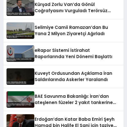
Kürşad Zorlu Van’da Gönül
Coğrafyasını Vurguladı Terörsüz
Türkiye Vurgusu Yaptı
Selimiye Camii Ramazan’dan Bu
Yana 2 Milyon Ziyaretçi Ağırladı
eRapor Sistemi İstirahat
Raporlarında Yeni Dönemi Başlattı
Kuveyt Ordusundan Açıklama İran
Saldırılarında Askerler Yaralandı
BAE Savunma Bakanlığı: İran’dan
ateşlenen füzeler 2 yakıt tankerine
isabet etti 1 ölü 8 yaralı
Erdoğan’dan Katar Baba Emiri Şeyh
Hamad bin Halife El Sani için taziye