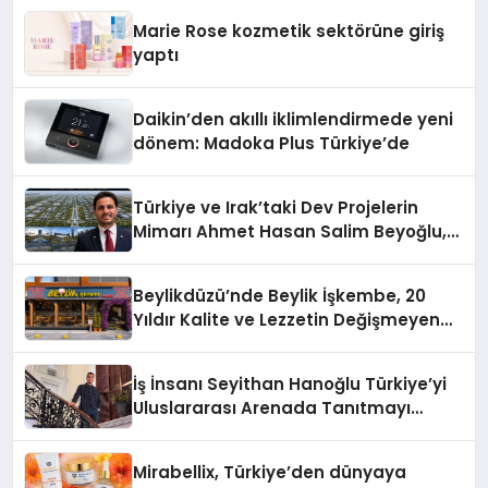
Düzenleyici Onaylarını Aldı
Marie Rose kozmetik sektörüne giriş
yaptı
Daikin’den akıllı iklimlendirmede yeni
dönem: Madoka Plus Türkiye’de
Türkiye ve Irak’taki Dev Projelerin
Mimarı Ahmet Hasan Salim Beyoğlu,
10 Milyon Metrekarelik “Al Yusuf
Holding Industrial City” Projesini
Beylikdüzü’nde Beylik İşkembe, 20
Hayata Geçirecek
Yıldır Kalite ve Lezzetin Değişmeyen
Adresi
İş İnsanı Seyithan Hanoğlu Türkiye’yi
Uluslararası Arenada Tanıtmayı
Hedefliyor
Mirabellix, Türkiye’den dünyaya