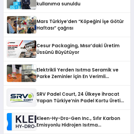
kullanıma sunuldu
Mars Türkiye’den “Köpeğini İşe Götür
Haftası” çağrısı
Cesur Packaging, Mısır’daki Üretim
Üssünü Büyütüyor
Elektrikli Yerden Isıtma Seramik ve
Parke Zeminler İçin En Verimli
Çözümler
SRV Padel Court, 24 Ülkeye İhracat
Yapan Türkiye’nin Padel Kortu Üretim
Gücü
Kleen-Hy-Dro-Gen Inc., Sıfır Karbon
Emisyonlu Hidrojen Isıtma
Teknolojisinde ISO ve TSSA