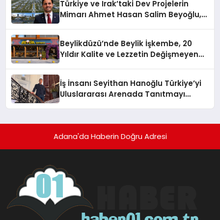
Türkiye ve Irak’taki Dev Projelerin
Mimarı Ahmet Hasan Salim Beyoğlu,
10 Milyon Metrekarelik “Al Yusuf
Holding Industrial City” Projesini
Beylikdüzü’nde Beylik İşkembe, 20
Hayata Geçirecek
Yıldır Kalite ve Lezzetin Değişmeyen
Adresi
İş İnsanı Seyithan Hanoğlu Türkiye’yi
Uluslararası Arenada Tanıtmayı
Hedefliyor
Adana'da Haberin Doğru Adresi