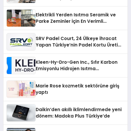
Elektrikli Yerden Isıtma Seramik ve
Parke Zeminler İçin En Verimli
Çözümler
SRV Padel Court, 24 Ülkeye İhracat
Yapan Türkiye’nin Padel Kortu Üretim
Gücü
Kleen-Hy-Dro-Gen Inc., Sıfır Karbon
Emisyonlu Hidrojen Isıtma
Teknolojisinde ISO ve TSSA
Düzenleyici Onaylarını Aldı
Marie Rose kozmetik sektörüne giriş
yaptı
Daikin’den akıllı iklimlendirmede yeni
dönem: Madoka Plus Türkiye’de