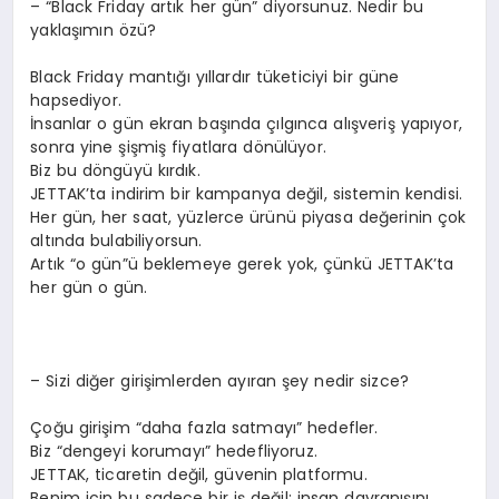
– “Black Friday artık her gün” diyorsunuz. Nedir bu
yaklaşımın özü?
Black Friday mantığı yıllardır tüketiciyi bir güne
hapsediyor.
İnsanlar o gün ekran başında çılgınca alışveriş yapıyor,
sonra yine şişmiş fiyatlara dönülüyor.
Biz bu döngüyü kırdık.
JETTAK’ta indirim bir kampanya değil, sistemin kendisi.
Her gün, her saat, yüzlerce ürünü piyasa değerinin çok
altında bulabiliyorsun.
Artık “o gün”ü beklemeye gerek yok, çünkü JETTAK’ta
her gün o gün.
– Sizi diğer girişimlerden ayıran şey nedir sizce?
Çoğu girişim “daha fazla satmayı” hedefler.
Biz “dengeyi korumayı” hedefliyoruz.
JETTAK, ticaretin değil, güvenin platformu.
Benim için bu sadece bir iş değil; insan davranışını