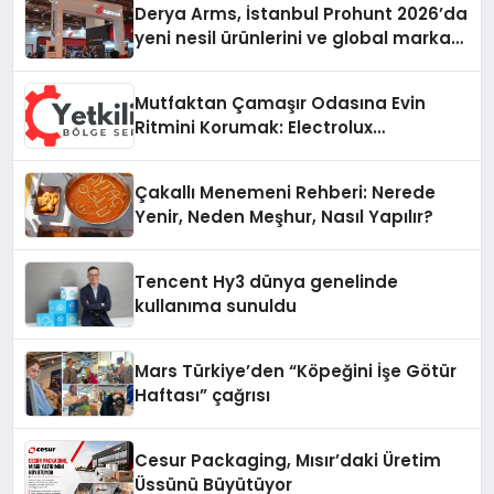
Derya Arms, İstanbul Prohunt 2026’da
yeni nesil ürünlerini ve global marka
vizyonunu sergiledi
Mutfaktan Çamaşır Odasına Evin
Ritmini Korumak: Electrolux
Cihazlarında Dürüst Teknik Destek
Deneyimi
Çakallı Menemeni Rehberi: Nerede
Yenir, Neden Meşhur, Nasıl Yapılır?
Tencent Hy3 dünya genelinde
kullanıma sunuldu
Mars Türkiye’den “Köpeğini İşe Götür
Haftası” çağrısı
Cesur Packaging, Mısır’daki Üretim
Üssünü Büyütüyor