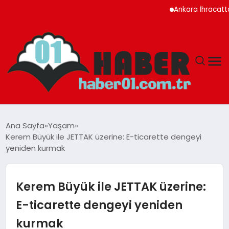
Ankara İhracatta Rekor Kırdı
ANASAYFA
Ana Sayfa
Yaşam
Kerem Büyük ile JETTAK üzerine: E-ticarette dengeyi
ADANA
yeniden kurmak
YAŞAM
Kerem Büyük ile JETTAK üzerine:
GÜNDEM
E-ticarette dengeyi yeniden
kurmak
MAGAZIN