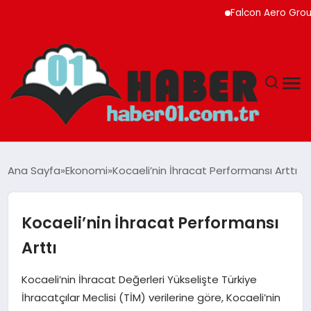
Falcon Aero Group, Küre
ANASAYFA
Ana Sayfa
Ekonomi
Kocaeli’nin İhracat Performansı Arttı
ADANA
Kocaeli’nin İhracat Performansı
YAŞAM
Arttı
GÜNDEM
Kocaeli’nin İhracat Değerleri Yükselişte Türkiye
İhracatçılar Meclisi (TİM) verilerine göre, Kocaeli’nin
MAGAZIN